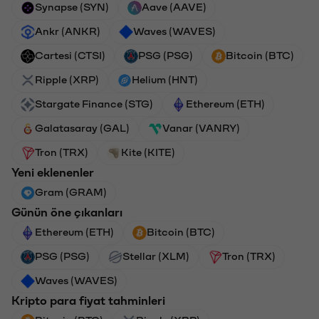
Synapse (SYN)
Aave (AAVE)
Ankr (ANKR)
Waves (WAVES)
Cartesi (CTSI)
PSG (PSG)
Bitcoin (BTC)
Ripple (XRP)
Helium (HNT)
Stargate Finance (STG)
Ethereum (ETH)
Galatasaray (GAL)
Vanar (VANRY)
Tron (TRX)
Kite (KITE)
Yeni eklenenler
Gram (GRAM)
Günün öne çıkanları
Ethereum (ETH)
Bitcoin (BTC)
PSG (PSG)
Stellar (XLM)
Tron (TRX)
Waves (WAVES)
Kripto para fiyat tahminleri