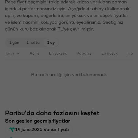
Pepe fiyat geçmişini takip ederek kripto varlıkların zaman
içindeki performansını izleyin. Aşağıdaki tabloyu kullanarak
açılış ve kapanış değerlerini, en yüksek ve en düşük fiyatları
ve işlem hacmini kolayca görüntüleyebilirsiniz. Seçtiğiniz
günün kuru baz alınarak TL'ye çevrilmiştir.
1 gün
1 hafta
1 ay
Tarih
Açılış
En yüksek
Kapanış
En düşük
Haci
Bu tarih aralığı için veri bulunamadı.
Paribu'da daha fazlasını keşfet
Son gezilen geçmiş fiyatlar
19 june 2025 Vanar fiyatı