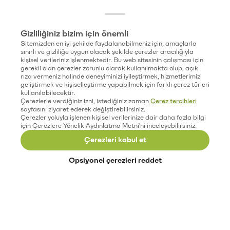
Gizliliğiniz bizim için önemli
Sitemizden en iyi şekilde faydalanabilmeniz için, amaçlarla
sınırlı ve gizliliğe uygun olacak şekilde çerezler aracılığıyla
kişisel verileriniz işlenmektedir. Bu web sitesinin çalışması için
gerekli olan çerezler zorunlu olarak kullanılmakta olup, açık
rıza vermeniz halinde deneyiminizi iyileştirmek, hizmetlerimizi
geliştirmek ve kişiselleştirme yapabilmek için farklı çerez türleri
kullanılabilecektir.
Çerezlerle verdiğiniz izni, istediğiniz zaman
Çerez tercihleri
sayfasını ziyaret ederek değiştirebilirsiniz.
Çerezler yoluyla işlenen kişisel verilerinize dair daha fazla bilgi
için Çerezlere Yönelik Aydınlatma Metni'ni inceleyebilirsiniz.
Çerezleri kabul et
Opsiyonel çerezleri reddet