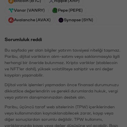
Bitcoin (BTC)
Ripple (XRP)
Vanar (VANRY)
Pepe (PEPE)
Avalanche (AVAX)
Synapse (SYN)
Sorumluluk reddi
Bu sayfada yer alan bilgiler yatırım tavsiyesi niteliği taşımaz.
Paribu, dijital varlıkların alım-satımı veya saklanmasıyla ilgili
herhangi bir öneride bulunmaz. Kripto varlıklar (stablecoin
ve NFT'ler dahil), yüksek volatiliteye sahiptir ve ani değer
kayıpları yaşanabilir.
Dijital varlık işlemleri yapmadan önce finansal durumunuzu
dikkatlice değerlendirin ve gerekli durumlarda hukuk, vergi
veya yatırım danışmanınızdan destek alın.
Paribu, üçüncü taraf web sitelerinin (TPW) içeriklerinden
veya kullanımından kaynaklanabilecek zarar, kayıp veya
diğer sonuçlardan sorumlu değildir. TPW kullanımı,
varlıklarınızda kayıp veya değer düşüşüne yol açabilir. Bazı