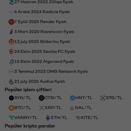
27 Haziran 2022 Zilliqa fiyatı
6 Aralık 2024 Radicle fiyatı
7 Eylül 2025 Render fiyatı
3 Mart 2020 Ravencoin fiyatı
13 july 2025 Shiba Inu fiyatı
24 Ekim 2025 Sevilla FC fiyatı
15 Ekim 2022 Algorand fiyatı
3 Temmuz 2023 OMG Network fiyatı
21 july 2026 Audius fiyatı
Popüler işlem çiftleri
SYN/TL
CTSI/TL
HNT/TL
STG/TL
BTC/TL
XRP/TL
GAL/TL
VANRY/TL
ETH/TL
KITE/TL
Popüler kripto paralar