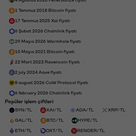
1 Temmuz 2018 Bitcoin fiyatı
17 Temmuz 2025 Xai fiyatı
6 Şubat 2026 Chainlink fiyatı
29 Mayıs 2026 Wormhole fiyatı
10 Mayıs 2021 Bitcoin fiyatı
22 Mart 2023 Ravencoin fiyatı
2 july 2024 Aave fiyatı
8 august 2026 CoW Protocol fiyatı
6 february 2026 Chainlink fiyatı
Popüler işlem çiftleri
SYN/TL
XAI/TL
ADA/TL
XRP/TL
GAL/TL
BTC/TL
HYPE/TL
ETH/TL
OXT/TL
RENDER/TL