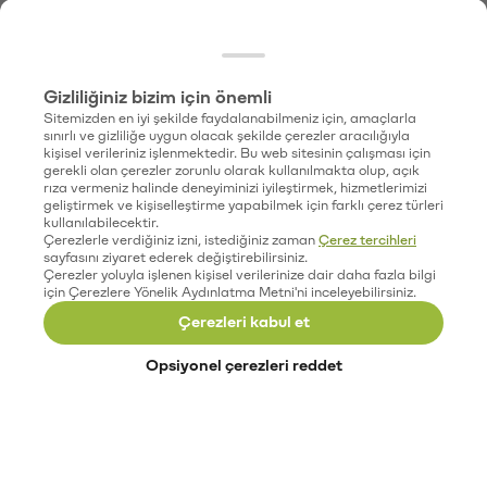
Gizliliğiniz bizim için önemli
Sitemizden en iyi şekilde faydalanabilmeniz için, amaçlarla
sınırlı ve gizliliğe uygun olacak şekilde çerezler aracılığıyla
kişisel verileriniz işlenmektedir. Bu web sitesinin çalışması için
gerekli olan çerezler zorunlu olarak kullanılmakta olup, açık
rıza vermeniz halinde deneyiminizi iyileştirmek, hizmetlerimizi
geliştirmek ve kişiselleştirme yapabilmek için farklı çerez türleri
kullanılabilecektir.
Çerezlerle verdiğiniz izni, istediğiniz zaman
Çerez tercihleri
sayfasını ziyaret ederek değiştirebilirsiniz.
Çerezler yoluyla işlenen kişisel verilerinize dair daha fazla bilgi
için Çerezlere Yönelik Aydınlatma Metni'ni inceleyebilirsiniz.
Çerezleri kabul et
Opsiyonel çerezleri reddet