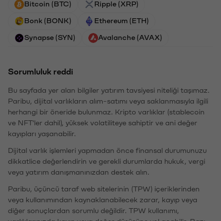
Bitcoin (BTC)
Ripple (XRP)
Bonk (BONK)
Ethereum (ETH)
Synapse (SYN)
Avalanche (AVAX)
Sorumluluk reddi
Bu sayfada yer alan bilgiler yatırım tavsiyesi niteliği taşımaz.
Paribu, dijital varlıkların alım-satımı veya saklanmasıyla ilgili
herhangi bir öneride bulunmaz. Kripto varlıklar (stablecoin
ve NFT'ler dahil), yüksek volatiliteye sahiptir ve ani değer
kayıpları yaşanabilir.
Dijital varlık işlemleri yapmadan önce finansal durumunuzu
dikkatlice değerlendirin ve gerekli durumlarda hukuk, vergi
veya yatırım danışmanınızdan destek alın.
Paribu, üçüncü taraf web sitelerinin (TPW) içeriklerinden
veya kullanımından kaynaklanabilecek zarar, kayıp veya
diğer sonuçlardan sorumlu değildir. TPW kullanımı,
varlıklarınızda kayıp veya değer düşüşüne yol açabilir. Bazı