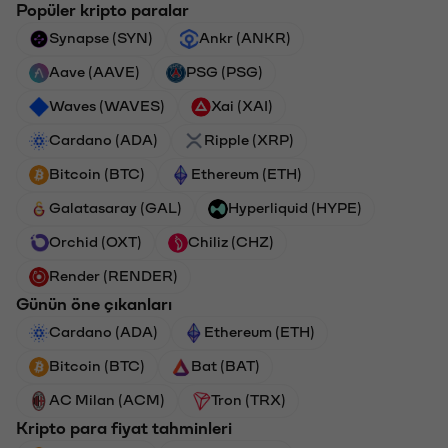
Popüler kripto paralar
Synapse (SYN)
Ankr (ANKR)
Aave (AAVE)
PSG (PSG)
Waves (WAVES)
Xai (XAI)
Cardano (ADA)
Ripple (XRP)
Bitcoin (BTC)
Ethereum (ETH)
Galatasaray (GAL)
Hyperliquid (HYPE)
Orchid (OXT)
Chiliz (CHZ)
Render (RENDER)
Günün öne çıkanları
Cardano (ADA)
Ethereum (ETH)
Bitcoin (BTC)
Bat (BAT)
AC Milan (ACM)
Tron (TRX)
Kripto para fiyat tahminleri