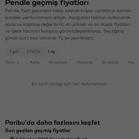
Pendle geçmiş fiyatları
Pendle fiyat geçmişini takip ederek kripto varlıkların zaman
içindeki performansını izleyin. Aşağıdaki tabloyu kullanarak
açılış ve kapanış değerlerini, en yüksek ve en düşük fiyatları
ve işlem hacmini kolayca görüntüleyebilirsiniz. Seçtiğiniz
günün kuru baz alınarak TL'ye çevrilmiştir.
1 gün
1 hafta
1 ay
Tarih
Açılış
En yüksek
Kapanış
En düşük
Haci
Bu tarih aralığı için veri bulunamadı.
Paribu'da daha fazlasını keşfet
Son gezilen geçmiş fiyatlar
4 Ağustos 2026 Fenerbahçe fiyatı