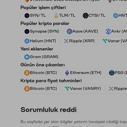
Popüler işlem çiftleri
SYN/TL
TLM/TL
CTSI/TL
HNT
Popüler kripto paralar
Synapse (SYN)
Aave (AAVE)
Ankr (
Helium (HNT)
Ripple (XRP)
Vanar (V
Yeni eklenenler
Gram (GRAM)
Günün öne çıkanları
Bitcoin (BTC)
Ethereum (ETH)
PSG (
Kripto para fiyat tahminleri
Bitcoin (BTC)
Vanar (VANRY)
Ripple
Sorumluluk reddi
Bu sayfada yer alan bilgiler yatırım tavsiyesi niteliği ta