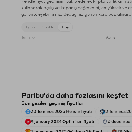
Pendle fiyat geçmişini takip ederek kripto varlıkların 
kullanarak açılış ve kapanış değerlerini, en yüksek ve e
görüntüleyebilirsiniz. Seçtiğiniz günün kuru baz alınarak
1 gün
1 hafta
1 ay
Tarih
Açılış
Paribu'da daha fazlasını keşfet
Son gezilen geçmiş fiyatlar
30 Temmuz 2025 Helium fiyatı
2 Temmuz 202
9 january 2024 Optimism fiyatı
6 december 
1 november 2025 Göztepe SK fiyatı
29 Nisa