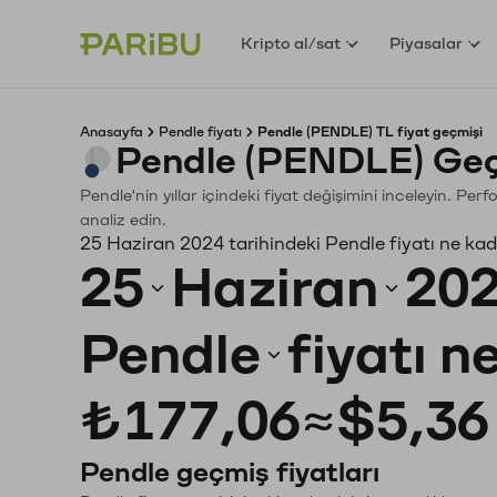
Kripto al/sat
Piyasalar
Anasayfa
Pendle fiyatı
Pendle (PENDLE) TL fiyat geçmişi
Pendle (PENDLE) Geç
Pendle'nin yıllar içindeki fiyat değişimini inceleyin. Pe
analiz edin.
25 Haziran 2024 tarihindeki Pendle fiyatı ne ka
25
Haziran
20
Pendle
fiyatı n
₺177,06
≈
$5,36
Pendle geçmiş fiyatları