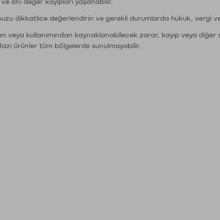
r ve ani değer kayıpları yaşanabilir.
nuzu dikkatlice değerlendirin ve gerekli durumlarda hukuk, vergi v
den veya kullanımından kaynaklanabilecek zarar, kayıp veya diğer 
Bazı ürünler tüm bölgelerde sunulmayabilir.