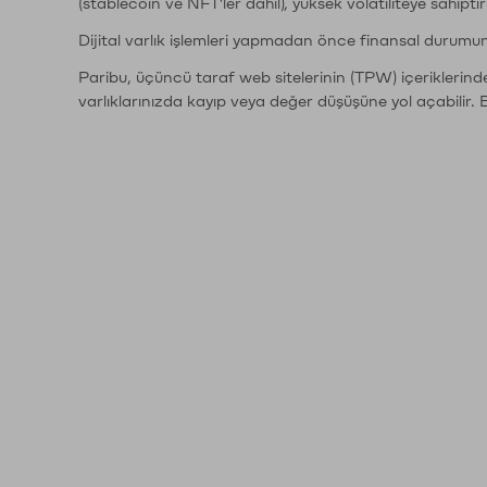
(stablecoin ve NFT'ler dahil), yüksek volatiliteye sahipti
Dijital varlık işlemleri yapmadan önce finansal durumu
Paribu, üçüncü taraf web sitelerinin (TPW) içeriklerin
varlıklarınızda kayıp veya değer düşüşüne yol açabilir. 