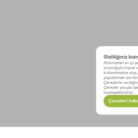
Gizliliğiniz biz
Sitemizden en iyi şe
aracılığıyla kişisel
kullanılmakta olup, 
yapabilmek için fark
Çerezlerle verdiğin
Çerezler yoluyla işl
inceleyebilirsiniz.
Çerezleri kabu