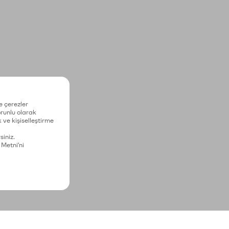
e çerezler
zorunlu olarak
 ve kişiselleştirme
siniz.
 Metni'ni