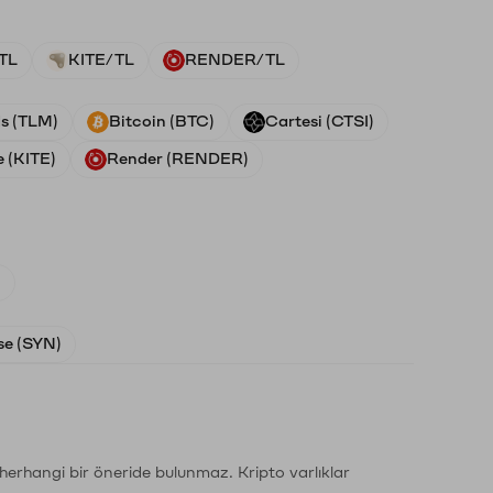
TL
KITE/TL
RENDER/TL
ds (TLM)
Bitcoin (BTC)
Cartesi (CTSI)
e (KITE)
Render (RENDER)
)
e (SYN)
li herhangi bir öneride bulunmaz. Kripto varlıklar