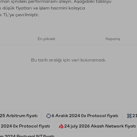
zaman içindeki performansını izleyin. Aşağıdaki tabloyu
n düşük fiyatları ve işlem hacmini kolayca
 TL'ye çevrilmiştir.
En yüksek
Kapanış
Bu tarih aralığı için veri bulunamadı.
5 Arbitrum fiyatı
6 Aralık 2024 0x Protocol fiyatı
21
2024 0x Protocol fiyatı
24 july 2026 Akash Network fiyatı
n 2024 Portugal NT fiyatı