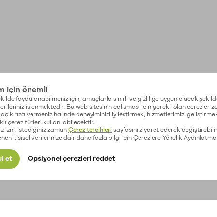
im için önemli
kilde faydalanabilmeniz için, amaçlarla sınırlı ve gizliliğe uygun olacak şekild
 verileriniz işlenmektedir. Bu web sitesinin çalışması için gerekli olan çerezler 
açık rıza vermeniz halinde deneyiminizi iyileştirmek, hizmetlerimizi geliştirmek
lı çerez türleri kullanılabilecektir.
iz izni, istediğiniz zaman
Çerez tercihleri
sayfasını ziyaret ederek değiştirebilir
enen kişisel verilerinize dair daha fazla bilgi için Çerezlere Yönelik Aydınlatma
l et
Opsiyonel çerezleri reddet