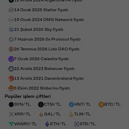
12 Aralık 2024 Argentine FA fiyatı
14 Ocak 2025 Stellar fiyatı
19 Ocak 2024 OMG Network fiyatı
21 Şubat 2026 Sky fiyatı
7 Haziran 2026 0x Protocol fiyatı
26 Temmuz 2026 Lido DAO fiyatı
7 Ocak 2026 Celestia fiyatı
22 Aralık 2023 Balancer fiyatı
13 Aralık 2021 Decentraland fiyatı
5 Ekim 2022 Shiba Inu fiyatı
Popüler işlem çiftleri
SYN/TL
CTSI/TL
HNT/TL
BTC/TL
XRP/TL
GAL/TL
TLM/TL
VANRY/TL
ETH/TL
STG/TL