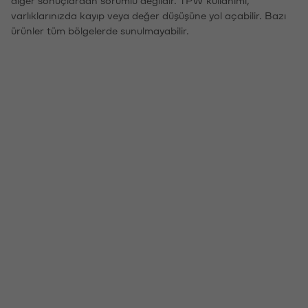
diğer sonuçlardan sorumlu değildir. TPW kullanımı,
varlıklarınızda kayıp veya değer düşüşüne yol açabilir. Bazı
ürünler tüm bölgelerde sunulmayabilir.