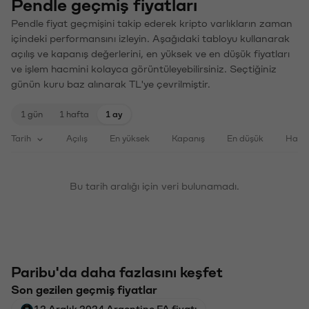
Pendle geçmiş fiyatları
Pendle fiyat geçmişini takip ederek kripto varlıkların zaman
içindeki performansını izleyin. Aşağıdaki tabloyu kullanarak
açılış ve kapanış değerlerini, en yüksek ve en düşük fiyatları
ve işlem hacmini kolayca görüntüleyebilirsiniz. Seçtiğiniz
günün kuru baz alınarak TL'ye çevrilmiştir.
1 gün
1 hafta
1 ay
Tarih
Açılış
En yüksek
Kapanış
En düşük
Haci
Bu tarih aralığı için veri bulunamadı.
Paribu'da daha fazlasını keşfet
Son gezilen geçmiş fiyatlar