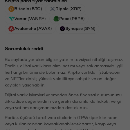
Kripto para fiyat tahminleri
Bitcoin (BTC)
Ripple (XRP)
Vanar (VANRY)
Pepe (PEPE)
Avalanche (AVAX)
Synapse (SYN)
Sorumluluk reddi
Bu sayfada yer alan bilgiler yatırım tavsiyesi niteliği taşımaz.
Paribu, dijital varlıkların alım-satımı veya saklanmasıyla ilgili
herhangi bir öneride bulunmaz. Kripto varlıklar (stablecoin
ve NFT'ler dahil), yüksek volatiliteye sahiptir ve ani değer
kayıpları yaşanabilir.
Dijital varlık işlemleri yapmadan önce finansal durumunuzu
dikkatlice değerlendirin ve gerekli durumlarda hukuk, vergi
veya yatırım danışmanınızdan destek alın.
Paribu, üçüncü taraf web sitelerinin (TPW) içeriklerinden
veya kullanımından kaynaklanabilecek zarar, kayıp veya