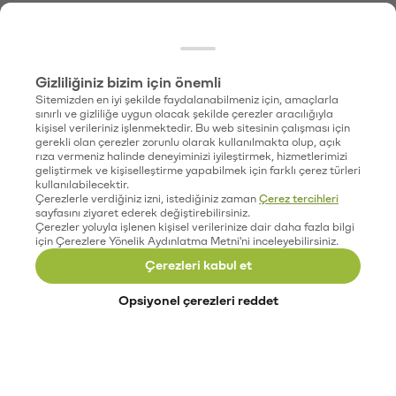
Gizliliğiniz bizim için önemli
Sitemizden en iyi şekilde faydalanabilmeniz için, amaçlarla
sınırlı ve gizliliğe uygun olacak şekilde çerezler aracılığıyla
kişisel verileriniz işlenmektedir. Bu web sitesinin çalışması için
gerekli olan çerezler zorunlu olarak kullanılmakta olup, açık
rıza vermeniz halinde deneyiminizi iyileştirmek, hizmetlerimizi
geliştirmek ve kişiselleştirme yapabilmek için farklı çerez türleri
kullanılabilecektir.
Çerezlerle verdiğiniz izni, istediğiniz zaman
Çerez tercihleri
sayfasını ziyaret ederek değiştirebilirsiniz.
Çerezler yoluyla işlenen kişisel verilerinize dair daha fazla bilgi
için Çerezlere Yönelik Aydınlatma Metni'ni inceleyebilirsiniz.
Çerezleri kabul et
Opsiyonel çerezleri reddet