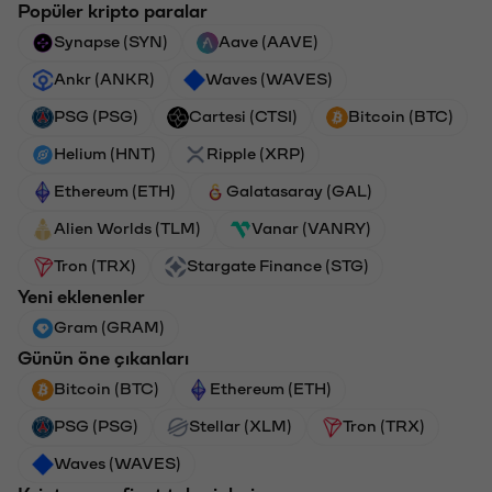
Popüler kripto paralar
Synapse (SYN)
Aave (AAVE)
Ankr (ANKR)
Waves (WAVES)
PSG (PSG)
Cartesi (CTSI)
Bitcoin (BTC)
Helium (HNT)
Ripple (XRP)
Ethereum (ETH)
Galatasaray (GAL)
Alien Worlds (TLM)
Vanar (VANRY)
Tron (TRX)
Stargate Finance (STG)
Yeni eklenenler
Gram (GRAM)
Günün öne çıkanları
Bitcoin (BTC)
Ethereum (ETH)
PSG (PSG)
Stellar (XLM)
Tron (TRX)
Waves (WAVES)