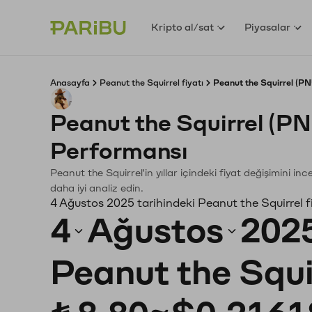
Kripto al/sat
Piyasalar
Anasayfa
Peanut the Squirrel fiyatı
Peanut the Squirrel (PN
Peanut the Squirrel (P
Performansı
Peanut the Squirrel'in yıllar içindeki fiyat değişimini i
daha iyi analiz edin.
4 Ağustos 2025 tarihindeki Peanut the Squirrel f
4
Ağustos
202
Peanut the Squi