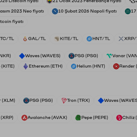
025 Litecoin fiyatı
21 Ocak 2023 Fenerbahçe fiyatı
asım 2023 Neo fiyatı
10 Şubat 2026 Napoli fiyatı
17
coin fiyatı
TC/TL
GAL/TL
KITE/TL
HNT/TL
XRP/
ANKR)
Waves (WAVES)
PSG (PSG)
Vanar (VA
 (KITE)
Ethereum (ETH)
Helium (HNT)
Render
r (XLM)
PSG (PSG)
Tron (TRX)
Waves (WAVES
 (XRP)
Avalanche (AVAX)
Pepe (PEPE)
Chiliz