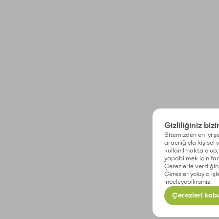
Gizliliğiniz biz
Sitemizden en iyi şe
aracılığıyla kişisel
kullanılmakta olup, 
yapabilmek için fark
Çerezlerle verdiğin
Çerezler yoluyla işl
inceleyebilirsiniz.
Çerezleri kabu