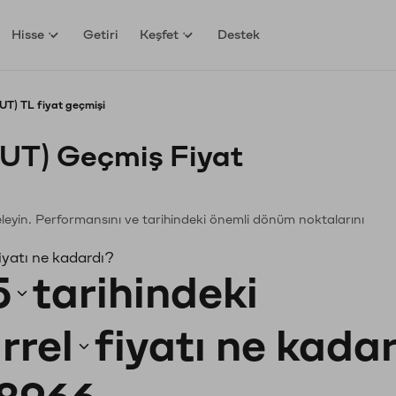
Hisse
Getiri
Keşfet
Destek
UT) TL fiyat geçmişi
NUT) Geçmiş Fiyat
nceleyin. Performansını ve tarihindeki önemli dönüm noktalarını
iyatı ne kadardı?
5
tarihindeki
rrel
fiyatı ne kada