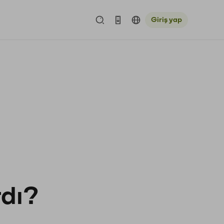
Giriş yap
rdı?