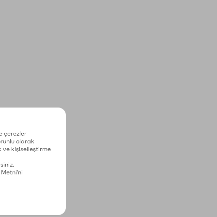
e çerezler
zorunlu olarak
 ve kişiselleştirme
siniz.
 Metni'ni