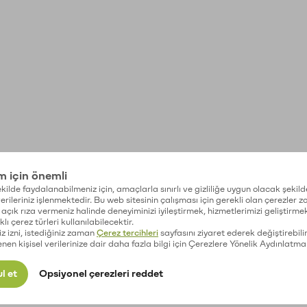
im için önemli
kilde faydalanabilmeniz için, amaçlarla sınırlı ve gizliliğe uygun olacak şekild
 verileriniz işlenmektedir. Bu web sitesinin çalışması için gerekli olan çerezler 
açık rıza vermeniz halinde deneyiminizi iyileştirmek, hizmetlerimizi geliştirmek
lı çerez türleri kullanılabilecektir.
iz izni, istediğiniz zaman
Çerez tercihleri
sayfasını ziyaret ederek değiştirebilir
enen kişisel verilerinize dair daha fazla bilgi için Çerezlere Yönelik Aydınlatma
l et
Opsiyonel çerezleri reddet