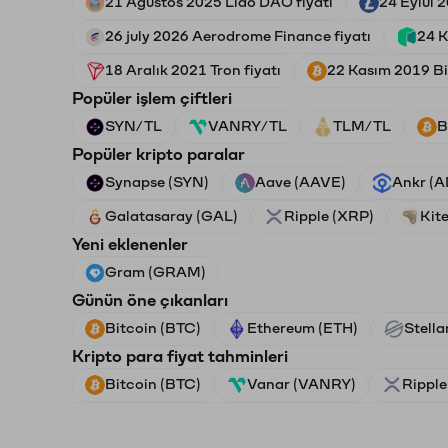
21 Ağustos 2025 Lido DAO fiyatı
24 Eylül 2
26 july 2026 Aerodrome Finance fiyatı
24 K
18 Aralık 2021 Tron fiyatı
22 Kasım 2019 Bit
Popüler işlem çiftleri
SYN/TL
VANRY/TL
TLM/TL
B
Popüler kripto paralar
Synapse (SYN)
Aave (AAVE)
Ankr (
Galatasaray (GAL)
Ripple (XRP)
Kite
Yeni eklenenler
Gram (GRAM)
Günün öne çıkanları
Bitcoin (BTC)
Ethereum (ETH)
Stella
Kripto para fiyat tahminleri
Bitcoin (BTC)
Vanar (VANRY)
Ripple