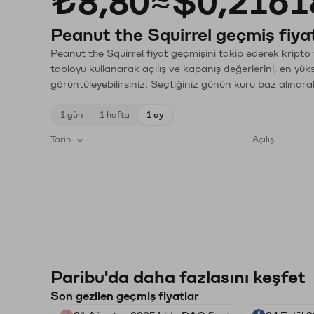
₺8,80
≈
$0,2161
Peanut the Squirrel geçmiş fiyat
Peanut the Squirrel fiyat geçmişini takip ederek kripto 
tabloyu kullanarak açılış ve kapanış değerlerini, en yük
görüntüleyebilirsiniz. Seçtiğiniz günün kuru baz alınarak
1 gün
1 hafta
1 ay
Tarih
Açılış
Paribu'da daha fazlasını keşfet
Son gezilen geçmiş fiyatlar