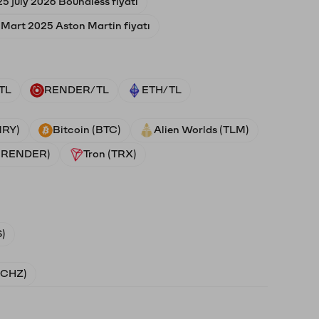
25 july 2026 Boundless fiyatı
 Mart 2025 Aston Martin fiyatı
TL
RENDER/TL
ETH/TL
NRY)
Bitcoin (BTC)
Alien Worlds (TLM)
 (RENDER)
Tron (TRX)
)
 (CHZ)