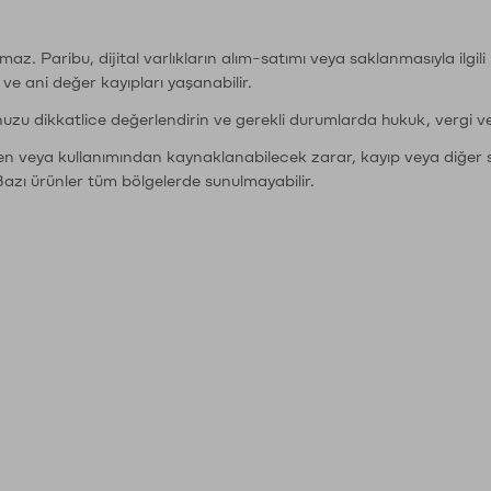
şımaz. Paribu, dijital varlıkların alım-satımı veya saklanmasıyla ilgi
r ve ani değer kayıpları yaşanabilir.
nuzu dikkatlice değerlendirin ve gerekli durumlarda hukuk, vergi v
den veya kullanımından kaynaklanabilecek zarar, kayıp veya diğer 
Bazı ürünler tüm bölgelerde sunulmayabilir.