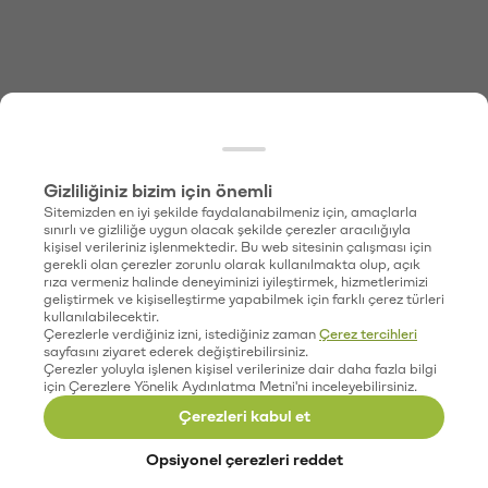
Gizliliğiniz bizim için önemli
Sitemizden en iyi şekilde faydalanabilmeniz için, amaçlarla
sınırlı ve gizliliğe uygun olacak şekilde çerezler aracılığıyla
kişisel verileriniz işlenmektedir. Bu web sitesinin çalışması için
gerekli olan çerezler zorunlu olarak kullanılmakta olup, açık
rıza vermeniz halinde deneyiminizi iyileştirmek, hizmetlerimizi
geliştirmek ve kişiselleştirme yapabilmek için farklı çerez türleri
kullanılabilecektir.
Çerezlerle verdiğiniz izni, istediğiniz zaman
Çerez tercihleri
sayfasını ziyaret ederek değiştirebilirsiniz.
Çerezler yoluyla işlenen kişisel verilerinize dair daha fazla bilgi
için Çerezlere Yönelik Aydınlatma Metni'ni inceleyebilirsiniz.
Çerezleri kabul et
Opsiyonel çerezleri reddet