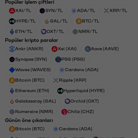
Popüler işlem çiftleri
XAI/TL
SYN/TL
ADA/TL
XRP/TL
HYPE/TL
GAL/TL
BTC/TL
ETH/TL
OXT/TL
NMR/TL
Popüler kripto paralar
Ankr (ANKR)
Xai (XAI)
Aave (AAVE)
Synapse (SYN)
PSG (PSG)
Waves (WAVES)
Cardano (ADA)
Bitcoin (BTC)
Ripple (XRP)
Ethereum (ETH)
Hyperliquid (HYPE)
Galatasaray (GAL)
Orchid (OXT)
Numeraire (NMR)
Chiliz (CHZ)
Günün öne çıkanları
Bitcoin (BTC)
Cardano (ADA)