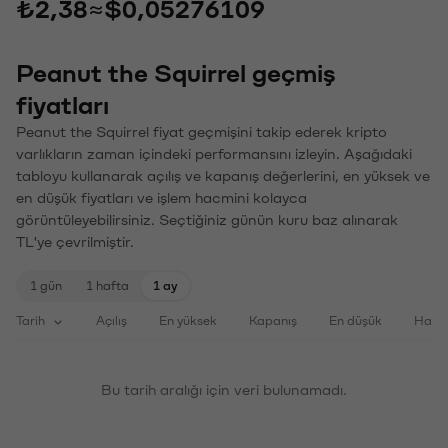
₺2,38
≈
$0,05276109
Peanut the Squirrel geçmiş
fiyatları
Peanut the Squirrel fiyat geçmişini takip ederek kripto
varlıkların zaman içindeki performansını izleyin. Aşağıdaki
tabloyu kullanarak açılış ve kapanış değerlerini, en yüksek ve
en düşük fiyatları ve işlem hacmini kolayca
görüntüleyebilirsiniz. Seçtiğiniz günün kuru baz alınarak
TL'ye çevrilmiştir.
1 gün
1 hafta
1 ay
Tarih
Açılış
En yüksek
Kapanış
En düşük
Haci
Bu tarih aralığı için veri bulunamadı.