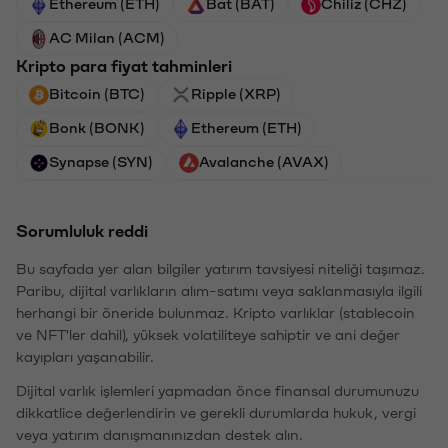
Ethereum (ETH)
Bat (BAT)
Chiliz (CHZ)
AC Milan (ACM)
Kripto para fiyat tahminleri
Bitcoin (BTC)
Ripple (XRP)
Bonk (BONK)
Ethereum (ETH)
Synapse (SYN)
Avalanche (AVAX)
Sorumluluk reddi
Bu sayfada yer alan bilgiler yatırım tavsiyesi niteliği taşımaz.
Paribu, dijital varlıkların alım-satımı veya saklanmasıyla ilgili
herhangi bir öneride bulunmaz. Kripto varlıklar (stablecoin
ve NFT'ler dahil), yüksek volatiliteye sahiptir ve ani değer
kayıpları yaşanabilir.
Dijital varlık işlemleri yapmadan önce finansal durumunuzu
dikkatlice değerlendirin ve gerekli durumlarda hukuk, vergi
veya yatırım danışmanınızdan destek alın.