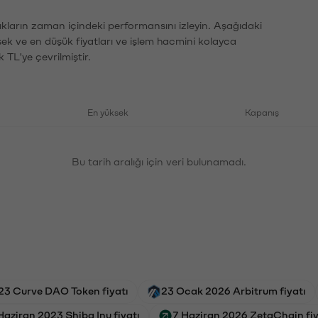
ıkların zaman içindeki performansını izleyin. Aşağıdaki
sek ve en düşük fiyatları ve işlem hacmini kolayca
 TL'ye çevrilmiştir.
En yüksek
Kapanış
Bu tarih aralığı için veri bulunamadı.
23 Curve DAO Token fiyatı
23 Ocak 2026 Arbitrum fiyatı
Haziran 2023 Shiba Inu fiyatı
7 Haziran 2026 ZetaChain fiy