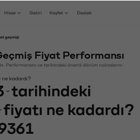
Hisse
Getiri
Keşfet
Destek
yat geçmişi
Geçmiş Fiyat Performansı
leyin. Performansını ve tarihindeki önemli dönüm noktalarını
ı ne kadardı?
3
tarihindeki
fiyatı ne kadardı?
9361