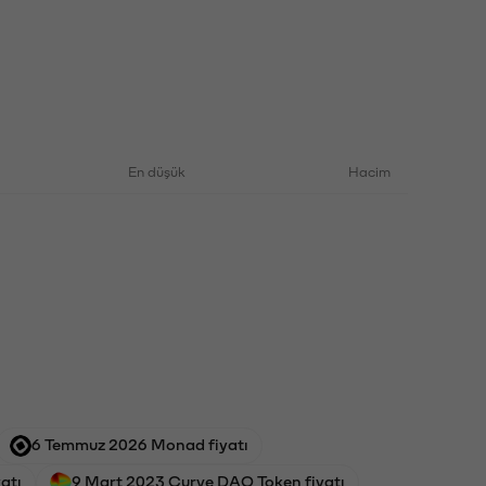
En düşük
Hacim
6 Temmuz 2026 Monad fiyatı
atı
9 Mart 2023 Curve DAO Token fiyatı