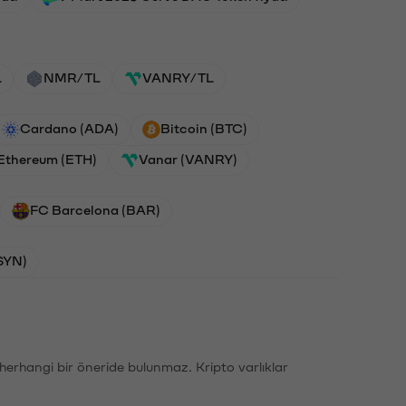
L
NMR/TL
VANRY/TL
Cardano (ADA)
Bitcoin (BTC)
Ethereum (ETH)
Vanar (VANRY)
FC Barcelona (BAR)
SYN)
li herhangi bir öneride bulunmaz. Kripto varlıklar