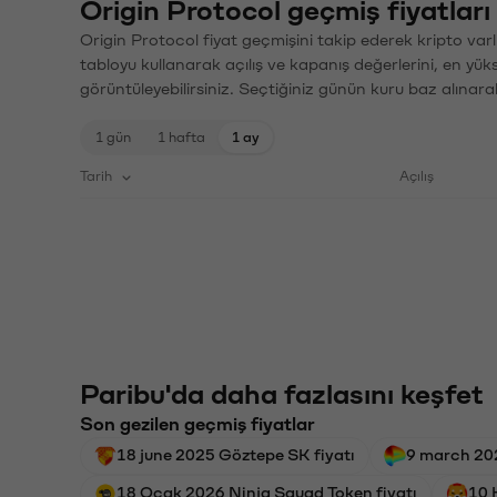
Origin Protocol geçmiş fiyatları
Origin Protocol fiyat geçmişini takip ederek kripto varl
tabloyu kullanarak açılış ve kapanış değerlerini, en yük
görüntüleyebilirsiniz. Seçtiğiniz günün kuru baz alınarak
1 gün
1 hafta
1 ay
Tarih
Açılış
Paribu'da daha fazlasını keşfet
Son gezilen geçmiş fiyatlar
18 june 2025 Göztepe SK fiyatı
9 march 20
18 Ocak 2026 Ninja Squad Token fiyatı
10 