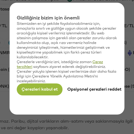
tasaray fiyatı
Gizliliğiniz bizim için önemli
Sitemizden en iyi şekilde faydalanabilmeniz için,
/TL
KITE/TL
BTC/TL
GAL/TL
HYPE/T
amaçlarla sınırlı ve gizliliğe uygun olacak şekilde çerezler
aracılığıyla kişisel verileriniz işlenmektedir. Bu web
sitesinin çalışması için gerekli olan çerezler zorunlu olarak
)
Aave (AAVE)
PSG (PSG)
Waves (WAVES)
kullanılmakta olup, açık rıza vermeniz halinde
deneyiminizi iyileştirmek, hizmetlerimizi geliştirmek ve
(NMR)
kişiselleştirme yapabilmek için farklı çerez türleri
Galatasaray (GAL)
Hyperliquid (HYPE)
kullanılabilecektir.
Çerezlerle verdiğiniz izni, istediğiniz zaman
Çerez
tercihleri
sayfasını ziyaret ederek değiştirebilirsiniz.
oin (DOGE)
Bitcoin Cash (BCH)
Algorand (ALGO)
Çerezler yoluyla işlenen kişisel verilerinize dair daha fazla
bilgi için Çerezlere Yönelik Aydınlatma Metni'ni
inceleyebilirsiniz.
ONK)
Ethereum (ETH)
Solana (SOL)
Synapse (
Çerezleri kabul et
Opsiyonel çerezleri reddet
şımaz. Paribu, dijital varlıkların alım-satımı veya saklanmasıyla ilgi
r ve ani değer kayıpları yaşanabilir.