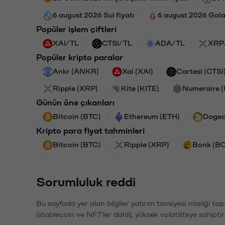
6 august 2026 Sui fiyatı
6 august 2026 Gala
Popüler işlem çiftleri
XAI/TL
CTSI/TL
ADA/TL
XRP
Popüler kripto paralar
Ankr (ANKR)
Xai (XAI)
Cartesi (CTSI
Ripple (XRP)
Kite (KITE)
Numeraire 
Günün öne çıkanları
Bitcoin (BTC)
Ethereum (ETH)
Dogec
Kripto para fiyat tahminleri
Bitcoin (BTC)
Ripple (XRP)
Bonk (B
Sorumluluk reddi
Bu sayfada yer alan bilgiler yatırım tavsiyesi niteliği ta
(stablecoin ve NFT'ler dahil), yüksek volatiliteye sahipti