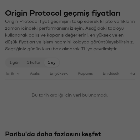
Origin Protocol geçmiş fiyatları
Origin Protocol fiyat geçmişini takip ederek kripto varlıkların
zaman içindeki performansını izleyin. Aşağıdaki tabloyu
kullanarak açılış ve kapanış değerlerini, en yüksek ve en
düşük fiyatları ve işlem hacmini kolayca görüntüleyebilirsiniz.
Seçtiğiniz günün kuru baz alınarak TL'ye çevrilmiştir.
1 gün
1 hafta
1 ay
Tarih
Açılış
En yüksek
Kapanış
En düşük
Haci
Bu tarih aralığı için veri bulunamadı.
Paribu'da daha fazlasını keşfet