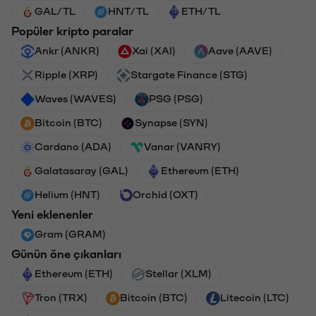
GAL/TL
HNT/TL
ETH/TL
Popüler kripto paralar
Ankr (ANKR)
Xai (XAI)
Aave (AAVE)
Ripple (XRP)
Stargate Finance (STG)
Waves (WAVES)
PSG (PSG)
Bitcoin (BTC)
Synapse (SYN)
Cardano (ADA)
Vanar (VANRY)
Galatasaray (GAL)
Ethereum (ETH)
Helium (HNT)
Orchid (OXT)
Yeni eklenenler
Gram (GRAM)
Günün öne çıkanları
Ethereum (ETH)
Stellar (XLM)
Tron (TRX)
Bitcoin (BTC)
Litecoin (LTC)