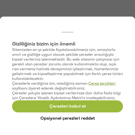
Gizliliğiniz bizim için önemli
Sitemizden en iyi şekilde faydalanabilmeniz için, amaçlarla
sınırlı ve gizliliğe uygun olacak şekilde çerezler aracılığıyla
kişisel verileriniz işlenmektedir. Bu web sitesinin çalışması için
gerekli olan çerezler zorunlu olarak kullanılmakta olup, açık
rıza vermeniz halinde deneyiminizi iyileştirmek, hizmetlerimizi
geliştirmek ve kişiselleştirme yapabilmek için farklı çerez türleri
kullanılabilecektir.
Çerezlerle verdiğiniz izni, istediğiniz zaman
Çerez tercihleri
sayfasını ziyaret ederek değiştirebilirsiniz.
Çerezler yoluyla işlenen kişisel verilerinize dair daha fazla bilgi
için Çerezlere Yönelik Aydınlatma Metni'ni inceleyebilirsiniz.
Çerezleri kabul et
Opsiyonel çerezleri reddet