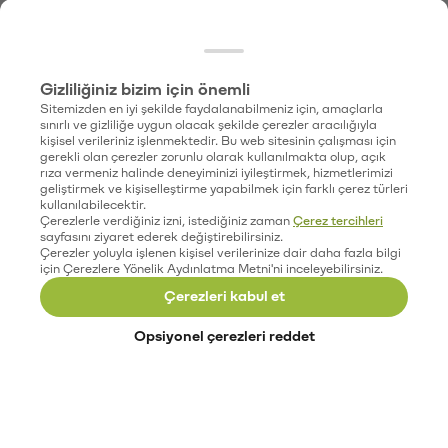
Gizliliğiniz bizim için önemli
Sitemizden en iyi şekilde faydalanabilmeniz için, amaçlarla
sınırlı ve gizliliğe uygun olacak şekilde çerezler aracılığıyla
kişisel verileriniz işlenmektedir. Bu web sitesinin çalışması için
gerekli olan çerezler zorunlu olarak kullanılmakta olup, açık
rıza vermeniz halinde deneyiminizi iyileştirmek, hizmetlerimizi
geliştirmek ve kişiselleştirme yapabilmek için farklı çerez türleri
kullanılabilecektir.
Çerezlerle verdiğiniz izni, istediğiniz zaman
Çerez tercihleri
sayfasını ziyaret ederek değiştirebilirsiniz.
Çerezler yoluyla işlenen kişisel verilerinize dair daha fazla bilgi
için Çerezlere Yönelik Aydınlatma Metni'ni inceleyebilirsiniz.
Çerezleri kabul et
Opsiyonel çerezleri reddet