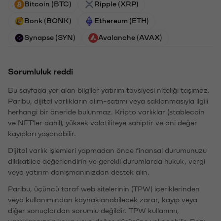
Bitcoin (BTC)
Ripple (XRP)
Bonk (BONK)
Ethereum (ETH)
Synapse (SYN)
Avalanche (AVAX)
Sorumluluk reddi
Bu sayfada yer alan bilgiler yatırım tavsiyesi niteliği taşımaz.
Paribu, dijital varlıkların alım-satımı veya saklanmasıyla ilgili
herhangi bir öneride bulunmaz. Kripto varlıklar (stablecoin
ve NFT'ler dahil), yüksek volatiliteye sahiptir ve ani değer
kayıpları yaşanabilir.
Dijital varlık işlemleri yapmadan önce finansal durumunuzu
dikkatlice değerlendirin ve gerekli durumlarda hukuk, vergi
veya yatırım danışmanınızdan destek alın.
Paribu, üçüncü taraf web sitelerinin (TPW) içeriklerinden
veya kullanımından kaynaklanabilecek zarar, kayıp veya
diğer sonuçlardan sorumlu değildir. TPW kullanımı,
varlıklarınızda kayıp veya değer düşüşüne yol açabilir. Bazı