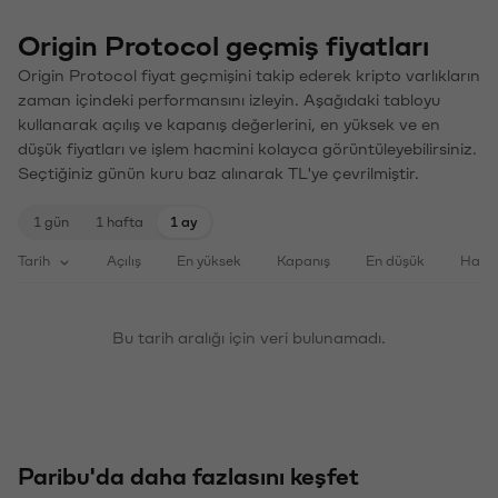
Origin Protocol geçmiş fiyatları
Origin Protocol fiyat geçmişini takip ederek kripto varlıkların
zaman içindeki performansını izleyin. Aşağıdaki tabloyu
kullanarak açılış ve kapanış değerlerini, en yüksek ve en
düşük fiyatları ve işlem hacmini kolayca görüntüleyebilirsiniz.
Seçtiğiniz günün kuru baz alınarak TL'ye çevrilmiştir.
1 gün
1 hafta
1 ay
Tarih
Açılış
En yüksek
Kapanış
En düşük
Haci
Bu tarih aralığı için veri bulunamadı.
Paribu'da daha fazlasını keşfet