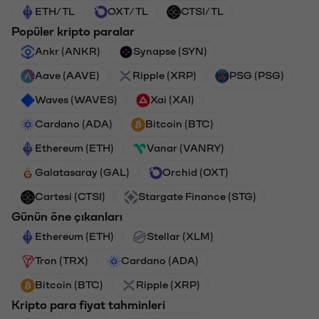
ETH/TL
OXT/TL
CTSI/TL
Popüler kripto paralar
Ankr (ANKR)
Synapse (SYN)
Aave (AAVE)
Ripple (XRP)
PSG (PSG)
Waves (WAVES)
Xai (XAI)
Cardano (ADA)
Bitcoin (BTC)
Ethereum (ETH)
Vanar (VANRY)
Galatasaray (GAL)
Orchid (OXT)
Cartesi (CTSI)
Stargate Finance (STG)
Günün öne çıkanları
Ethereum (ETH)
Stellar (XLM)
Tron (TRX)
Cardano (ADA)
Bitcoin (BTC)
Ripple (XRP)
Kripto para fiyat tahminleri