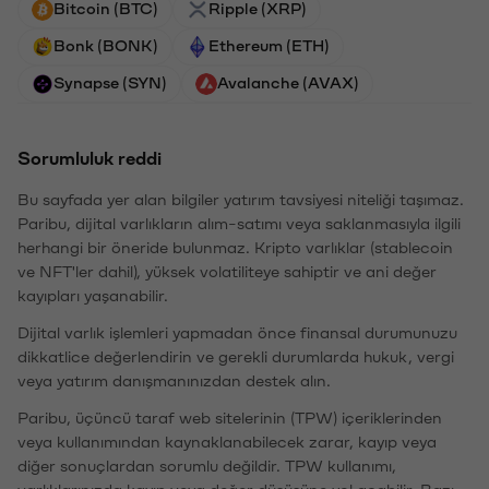
Bitcoin (BTC)
Ripple (XRP)
Bonk (BONK)
Ethereum (ETH)
Synapse (SYN)
Avalanche (AVAX)
Sorumluluk reddi
Bu sayfada yer alan bilgiler yatırım tavsiyesi niteliği taşımaz.
Paribu, dijital varlıkların alım-satımı veya saklanmasıyla ilgili
herhangi bir öneride bulunmaz. Kripto varlıklar (stablecoin
ve NFT'ler dahil), yüksek volatiliteye sahiptir ve ani değer
kayıpları yaşanabilir.
Dijital varlık işlemleri yapmadan önce finansal durumunuzu
dikkatlice değerlendirin ve gerekli durumlarda hukuk, vergi
veya yatırım danışmanınızdan destek alın.
Paribu, üçüncü taraf web sitelerinin (TPW) içeriklerinden
veya kullanımından kaynaklanabilecek zarar, kayıp veya
diğer sonuçlardan sorumlu değildir. TPW kullanımı,
varlıklarınızda kayıp veya değer düşüşüne yol açabilir. Bazı