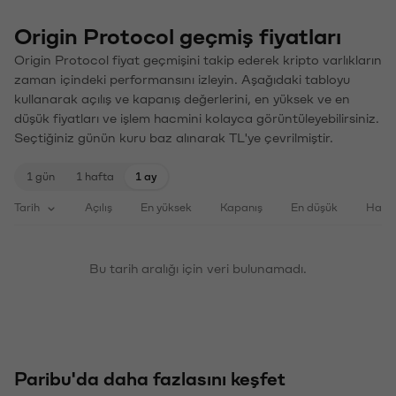
Origin Protocol geçmiş fiyatları
Origin Protocol fiyat geçmişini takip ederek kripto varlıkların
zaman içindeki performansını izleyin. Aşağıdaki tabloyu
kullanarak açılış ve kapanış değerlerini, en yüksek ve en
düşük fiyatları ve işlem hacmini kolayca görüntüleyebilirsiniz.
Seçtiğiniz günün kuru baz alınarak TL'ye çevrilmiştir.
1 gün
1 hafta
1 ay
Tarih
Açılış
En yüksek
Kapanış
En düşük
Haci
Bu tarih aralığı için veri bulunamadı.
Paribu'da daha fazlasını keşfet