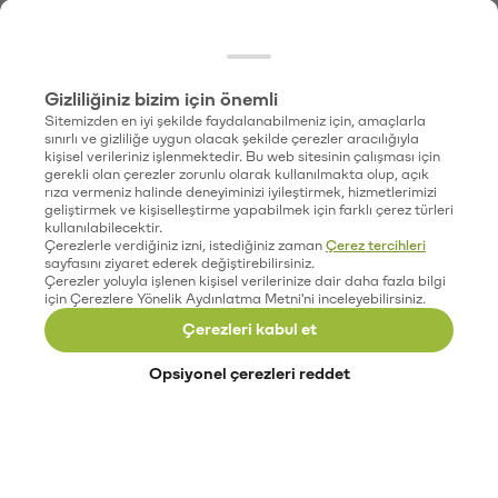
Gizliliğiniz bizim için önemli
Sitemizden en iyi şekilde faydalanabilmeniz için, amaçlarla
sınırlı ve gizliliğe uygun olacak şekilde çerezler aracılığıyla
kişisel verileriniz işlenmektedir. Bu web sitesinin çalışması için
gerekli olan çerezler zorunlu olarak kullanılmakta olup, açık
rıza vermeniz halinde deneyiminizi iyileştirmek, hizmetlerimizi
geliştirmek ve kişiselleştirme yapabilmek için farklı çerez türleri
kullanılabilecektir.
Çerezlerle verdiğiniz izni, istediğiniz zaman
Çerez tercihleri
sayfasını ziyaret ederek değiştirebilirsiniz.
Çerezler yoluyla işlenen kişisel verilerinize dair daha fazla bilgi
için Çerezlere Yönelik Aydınlatma Metni'ni inceleyebilirsiniz.
Çerezleri kabul et
Opsiyonel çerezleri reddet