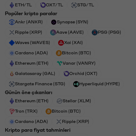
ETH/TL
OXT/TL
STG/TL
Popüler kripto paralar
Ankr (ANKR)
Synapse (SYN)
Ripple (XRP)
Aave (AAVE)
PSG (PSG)
Waves (WAVES)
Xai (XAI)
Cardano (ADA)
Bitcoin (BTC)
Ethereum (ETH)
Vanar (VANRY)
Galatasaray (GAL)
Orchid (OXT)
Stargate Finance (STG)
Hyperliquid (HYPE)
Günün öne çıkanları
Ethereum (ETH)
Stellar (XLM)
Tron (TRX)
Bitcoin (BTC)
Cardano (ADA)
Ripple (XRP)
Kripto para fiyat tahminleri