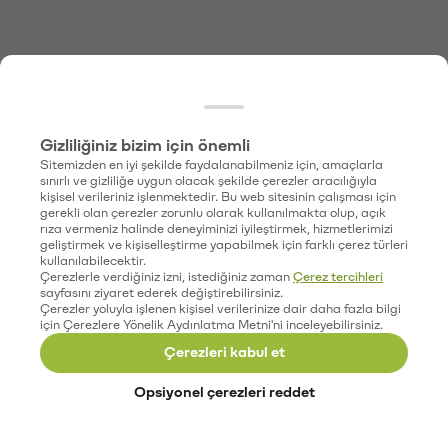
Gizliliğiniz bizim için önemli
Sitemizden en iyi şekilde faydalanabilmeniz için, amaçlarla
sınırlı ve gizliliğe uygun olacak şekilde çerezler aracılığıyla
kişisel verileriniz işlenmektedir. Bu web sitesinin çalışması için
gerekli olan çerezler zorunlu olarak kullanılmakta olup, açık
rıza vermeniz halinde deneyiminizi iyileştirmek, hizmetlerimizi
geliştirmek ve kişiselleştirme yapabilmek için farklı çerez türleri
kullanılabilecektir.
Çerezlerle verdiğiniz izni, istediğiniz zaman
Çerez tercihleri
sayfasını ziyaret ederek değiştirebilirsiniz.
Çerezler yoluyla işlenen kişisel verilerinize dair daha fazla bilgi
için Çerezlere Yönelik Aydınlatma Metni'ni inceleyebilirsiniz.
Çerezleri kabul et
Opsiyonel çerezleri reddet