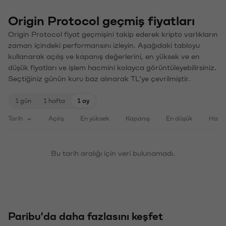
Origin Protocol geçmiş fiyatları
Origin Protocol fiyat geçmişini takip ederek kripto varlıkların
zaman içindeki performansını izleyin. Aşağıdaki tabloyu
kullanarak açılış ve kapanış değerlerini, en yüksek ve en
düşük fiyatları ve işlem hacmini kolayca görüntüleyebilirsiniz.
Seçtiğiniz günün kuru baz alınarak TL'ye çevrilmiştir.
1 gün
1 hafta
1 ay
Tarih
Açılış
En yüksek
Kapanış
En düşük
Haci
Bu tarih aralığı için veri bulunamadı.
Paribu'da daha fazlasını keşfet