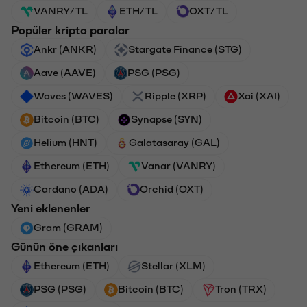
VANRY/TL
ETH/TL
OXT/TL
Popüler kripto paralar
Ankr (ANKR)
Stargate Finance (STG)
Aave (AAVE)
PSG (PSG)
Waves (WAVES)
Ripple (XRP)
Xai (XAI)
Bitcoin (BTC)
Synapse (SYN)
Helium (HNT)
Galatasaray (GAL)
Ethereum (ETH)
Vanar (VANRY)
Cardano (ADA)
Orchid (OXT)
Yeni eklenenler
Gram (GRAM)
Günün öne çıkanları
Ethereum (ETH)
Stellar (XLM)
PSG (PSG)
Bitcoin (BTC)
Tron (TRX)