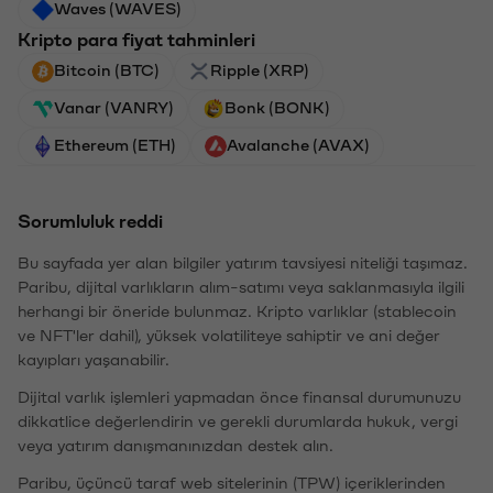
Waves (WAVES)
Kripto para fiyat tahminleri
Bitcoin (BTC)
Ripple (XRP)
Vanar (VANRY)
Bonk (BONK)
Ethereum (ETH)
Avalanche (AVAX)
Sorumluluk reddi
Bu sayfada yer alan bilgiler yatırım tavsiyesi niteliği taşımaz.
Paribu, dijital varlıkların alım-satımı veya saklanmasıyla ilgili
herhangi bir öneride bulunmaz. Kripto varlıklar (stablecoin
ve NFT'ler dahil), yüksek volatiliteye sahiptir ve ani değer
kayıpları yaşanabilir.
Dijital varlık işlemleri yapmadan önce finansal durumunuzu
dikkatlice değerlendirin ve gerekli durumlarda hukuk, vergi
veya yatırım danışmanınızdan destek alın.
Paribu, üçüncü taraf web sitelerinin (TPW) içeriklerinden