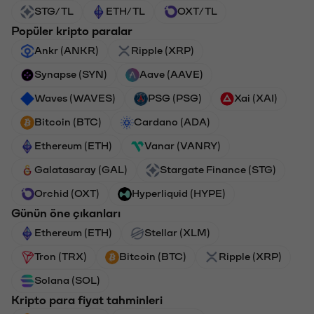
STG/TL
ETH/TL
OXT/TL
Popüler kripto paralar
Ankr (ANKR)
Ripple (XRP)
Synapse (SYN)
Aave (AAVE)
Waves (WAVES)
PSG (PSG)
Xai (XAI)
Bitcoin (BTC)
Cardano (ADA)
Ethereum (ETH)
Vanar (VANRY)
Galatasaray (GAL)
Stargate Finance (STG)
Orchid (OXT)
Hyperliquid (HYPE)
Günün öne çıkanları
Ethereum (ETH)
Stellar (XLM)
Tron (TRX)
Bitcoin (BTC)
Ripple (XRP)
Solana (SOL)
Kripto para fiyat tahminleri