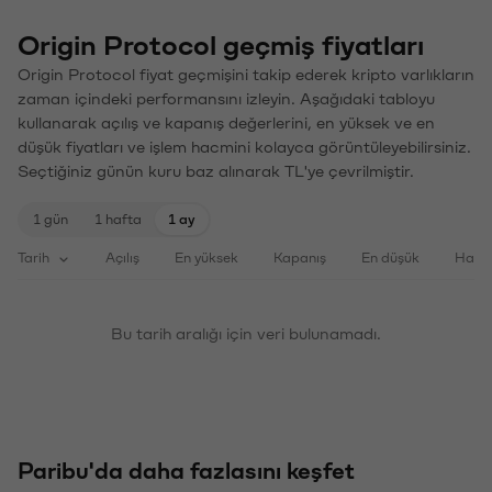
Origin Protocol geçmiş fiyatları
Origin Protocol fiyat geçmişini takip ederek kripto varlıkların
zaman içindeki performansını izleyin. Aşağıdaki tabloyu
kullanarak açılış ve kapanış değerlerini, en yüksek ve en
düşük fiyatları ve işlem hacmini kolayca görüntüleyebilirsiniz.
Seçtiğiniz günün kuru baz alınarak TL'ye çevrilmiştir.
1 gün
1 hafta
1 ay
Tarih
Açılış
En yüksek
Kapanış
En düşük
Haci
Bu tarih aralığı için veri bulunamadı.
Paribu'da daha fazlasını keşfet