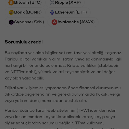
Bitcoin (BTC)
Ripple (XRP)
Bonk (BONK)
Ethereum (ETH)
Synapse (SYN)
Avalanche (AVAX)
Sorumluluk reddi
Bu sayfada yer alan bilgiler yatırım tavsiyesi niteliği taşımaz.
Paribu, dijital varlıkların alım-satımı veya saklanmasıyla ilgili
herhangi bir öneride bulunmaz. Kripto varlıklar (stablecoin
ve NFT'ler dahil), yüksek volatiliteye sahiptir ve ani değer
kayıpları yaşanabilir.
Dijital varlık işlemleri yapmadan önce finansal durumunuzu
dikkatlice değerlendirin ve gerekli durumlarda hukuk, vergi
veya yatırım danışmanınızdan destek alın.
Paribu, üçüncü taraf web sitelerinin (TPW) içeriklerinden
veya kullanımından kaynaklanabilecek zarar, kayıp veya
diğer sonuçlardan sorumlu değildir. TPW kullanımı,
varlıklarınızda kayıp veya değer düşüşüne yol açabilir. Bazı