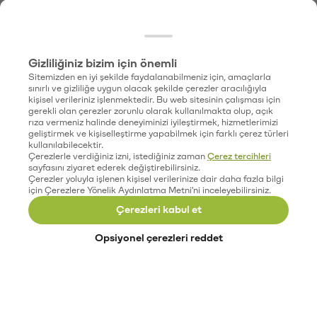
Gizliliğiniz bizim için önemli
Sitemizden en iyi şekilde faydalanabilmeniz için, amaçlarla
sınırlı ve gizliliğe uygun olacak şekilde çerezler aracılığıyla
kişisel verileriniz işlenmektedir. Bu web sitesinin çalışması için
gerekli olan çerezler zorunlu olarak kullanılmakta olup, açık
rıza vermeniz halinde deneyiminizi iyileştirmek, hizmetlerimizi
geliştirmek ve kişiselleştirme yapabilmek için farklı çerez türleri
kullanılabilecektir.
Çerezlerle verdiğiniz izni, istediğiniz zaman
Çerez tercihleri
sayfasını ziyaret ederek değiştirebilirsiniz.
Çerezler yoluyla işlenen kişisel verilerinize dair daha fazla bilgi
için Çerezlere Yönelik Aydınlatma Metni'ni inceleyebilirsiniz.
Çerezleri kabul et
Opsiyonel çerezleri reddet