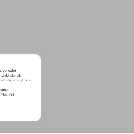
e çerezler
zorunlu olarak
 ve kişiselleştirme
siniz.
 Metni'ni