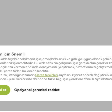
im için önemli
kilde faydalanabilmeniz için, amaçlarla sınırlı ve gizliliğe uygun olacak şekild
 verileriniz işlenmektedir. Bu web sitesinin çalışması için gerekli olan çerezler 
açık rıza vermeniz halinde deneyiminizi iyileştirmek, hizmetlerimizi geliştirmek
lı çerez türleri kullanılabilecektir.
iz izni, istediğiniz zaman
Çerez tercihleri
sayfasını ziyaret ederek değiştirebilir
enen kişisel verilerinize dair daha fazla bilgi için Çerezlere Yönelik Aydınlatma
l et
Opsiyonel çerezleri reddet