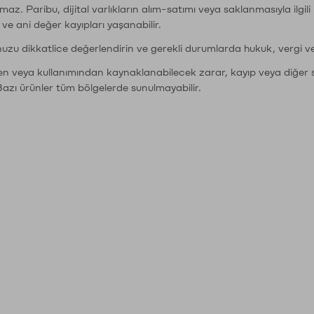
şımaz. Paribu, dijital varlıkların alım-satımı veya saklanmasıyla ilgi
r ve ani değer kayıpları yaşanabilir.
nuzu dikkatlice değerlendirin ve gerekli durumlarda hukuk, vergi v
den veya kullanımından kaynaklanabilecek zarar, kayıp veya diğer 
Bazı ürünler tüm bölgelerde sunulmayabilir.