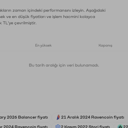
ıkların zaman içindeki performansını izleyin. Aşağıdaki
sek ve en düşük fiyatları ve işlem hacmini kolayca
 TL'ye çevrilmiştir.
En yüksek
Kapanış
Bu tarih aralığı için veri bulunamadı.
ary 2026 Balancer fiyatı
21 Aralık 2024 Ravencoin fiyatı
r 2024 Ravencoin fiyatı
2 Kasım 2022 Storj fiyatı
22