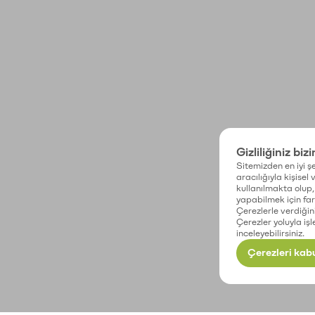
Gizliliğiniz biz
Sitemizden en iyi şe
aracılığıyla kişisel
kullanılmakta olup, 
yapabilmek için fark
Çerezlerle verdiğin
Çerezler yoluyla işl
inceleyebilirsiniz.
Çerezleri kabu