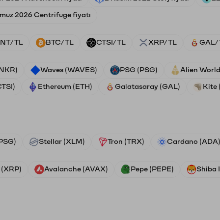
muz 2026 Centrifuge fiyatı
NT/TL
BTC/TL
CTSI/TL
XRP/TL
GAL/
ANKR)
Waves (WAVES)
PSG (PSG)
Alien Worl
CTSI)
Ethereum (ETH)
Galatasaray (GAL)
Kite 
PSG)
Stellar (XLM)
Tron (TRX)
Cardano (ADA
 (XRP)
Avalanche (AVAX)
Pepe (PEPE)
Shiba 