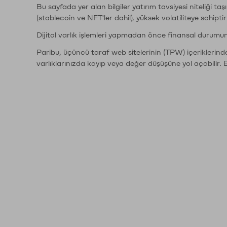
Bu sayfada yer alan bilgiler yatırım tavsiyesi niteliği ta
(stablecoin ve NFT'ler dahil), yüksek volatiliteye sahipti
Dijital varlık işlemleri yapmadan önce finansal durumu
Paribu, üçüncü taraf web sitelerinin (TPW) içeriklerin
varlıklarınızda kayıp veya değer düşüşüne yol açabilir. 