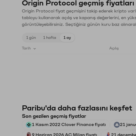
Origin Protocol geçmiş fiyatları
Origin Protocol fiyat geçmişini takip ederek kripto varl
tabloyu kullanarak açılış ve kapanış değerlerini, en yük
görüntüleyebilirsiniz. Seçtiğiniz günün kuru baz alınarak
1 gün
1 hafta
1 ay
Tarih
Açılış
Paribu'da daha fazlasını keşfet
Son gezilen geçmiş fiyatlar
1 Kasım 2022 Clover Finance fiyatı
21 janu
9 Haziran 2026 AC Milan fiyatı
21 decembe