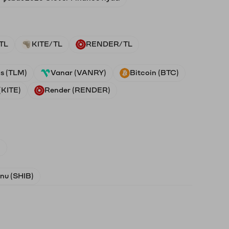
TL
KITE/TL
RENDER/TL
ds (TLM)
Vanar (VANRY)
Bitcoin (BTC)
(KITE)
Render (RENDER)
)
Inu (SHIB)