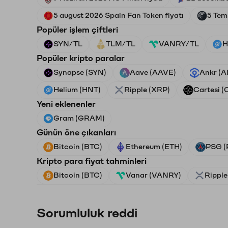
5 august 2026 Spain Fan Token fiyatı
5 Tem
Popüler işlem çiftleri
SYN/TL
TLM/TL
VANRY/TL
H
Popüler kripto paralar
Synapse (SYN)
Aave (AAVE)
Ankr (
Helium (HNT)
Ripple (XRP)
Cartesi (
Yeni eklenenler
Gram (GRAM)
Günün öne çıkanları
Bitcoin (BTC)
Ethereum (ETH)
PSG (
Kripto para fiyat tahminleri
Bitcoin (BTC)
Vanar (VANRY)
Ripple
Sorumluluk reddi