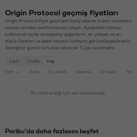
Origin Protocol geçmiş fiyatları
Origin Protocol fiyat geçmişini takip ederek kripto varlıkların
zaman içindeki performansını izleyin. Aşağıdaki tabloyu
kullanarak açılış ve kapanış değerlerini, en yüksek ve en
düşük fiyatları ve işlem hacmini kolayca görüntüleyebilirsiniz.
Seçtiğiniz günün kuru baz alınarak TL'ye çevrilmiştir.
1 gün
1 hafta
1 ay
Tarih
Açılış
En yüksek
Kapanış
En düşük
Haci
Bu tarih aralığı için veri bulunamadı.
Paribu'da daha fazlasını keşfet