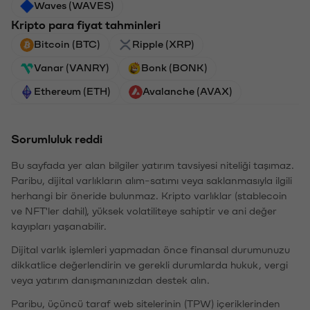
Waves (WAVES)
Kripto para fiyat tahminleri
Bitcoin (BTC)
Ripple (XRP)
Vanar (VANRY)
Bonk (BONK)
Ethereum (ETH)
Avalanche (AVAX)
Sorumluluk reddi
Bu sayfada yer alan bilgiler yatırım tavsiyesi niteliği taşımaz.
Paribu, dijital varlıkların alım-satımı veya saklanmasıyla ilgili
herhangi bir öneride bulunmaz. Kripto varlıklar (stablecoin
ve NFT'ler dahil), yüksek volatiliteye sahiptir ve ani değer
kayıpları yaşanabilir.
Dijital varlık işlemleri yapmadan önce finansal durumunuzu
dikkatlice değerlendirin ve gerekli durumlarda hukuk, vergi
veya yatırım danışmanınızdan destek alın.
Paribu, üçüncü taraf web sitelerinin (TPW) içeriklerinden