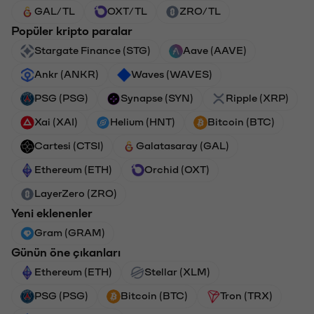
GAL/TL
OXT/TL
ZRO/TL
Popüler kripto paralar
Stargate Finance (STG)
Aave (AAVE)
Ankr (ANKR)
Waves (WAVES)
PSG (PSG)
Synapse (SYN)
Ripple (XRP)
Xai (XAI)
Helium (HNT)
Bitcoin (BTC)
Cartesi (CTSI)
Galatasaray (GAL)
Ethereum (ETH)
Orchid (OXT)
LayerZero (ZRO)
Yeni eklenenler
Gram (GRAM)
Günün öne çıkanları
Ethereum (ETH)
Stellar (XLM)
PSG (PSG)
Bitcoin (BTC)
Tron (TRX)