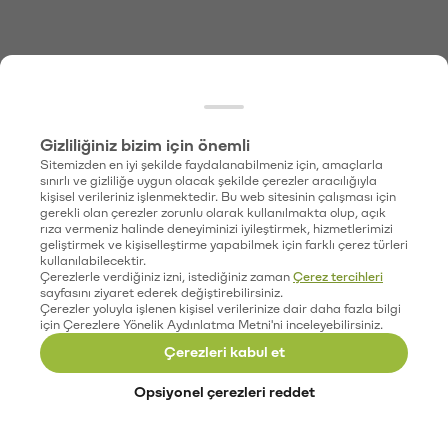
Gizliliğiniz bizim için önemli
Sitemizden en iyi şekilde faydalanabilmeniz için, amaçlarla
sınırlı ve gizliliğe uygun olacak şekilde çerezler aracılığıyla
kişisel verileriniz işlenmektedir. Bu web sitesinin çalışması için
gerekli olan çerezler zorunlu olarak kullanılmakta olup, açık
rıza vermeniz halinde deneyiminizi iyileştirmek, hizmetlerimizi
geliştirmek ve kişiselleştirme yapabilmek için farklı çerez türleri
kullanılabilecektir.
Çerezlerle verdiğiniz izni, istediğiniz zaman
Çerez tercihleri
sayfasını ziyaret ederek değiştirebilirsiniz.
Çerezler yoluyla işlenen kişisel verilerinize dair daha fazla bilgi
için Çerezlere Yönelik Aydınlatma Metni'ni inceleyebilirsiniz.
Çerezleri kabul et
Opsiyonel çerezleri reddet