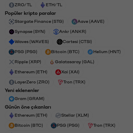
ZRO/TL
ETH/TL
Popüler kripto paralar
Stargate Finance (STG)
Aave (AAVE)
Synapse (SYN)
Ankr (ANKR)
Waves (WAVES)
Cartesi (CTSI)
PSG (PSG)
Bitcoin (BTC)
Helium (HNT)
Ripple (XRP)
Galatasaray (GAL)
Ethereum (ETH)
Xai (XAI)
LayerZero (ZRO)
Tron (TRX)
Yeni eklenenler
Gram (GRAM)
Günün öne çıkanları
Ethereum (ETH)
Stellar (XLM)
Bitcoin (BTC)
PSG (PSG)
Tron (TRX)