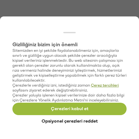
Gizliliğiniz bizim için önemli
Sitemizden en iyi şekilde faydalanabilmeniz için, amaçlarla
sınırlı ve gizliliğe uygun olacak şekilde çerezler aracılığıyla
kişisel verileriniz işlenmektedir. Bu web sitesinin çalışması için
gerekli olan çerezler zorunlu olarak kullanılmakta olup, açık
rıza vermeniz halinde deneyiminizi iyileştirmek, hizmetlerimizi
geliştirmek ve kişiselleştirme yapabilmek için farklı çerez türleri
kullanılabilecektir.
Çerezlerle verdiğiniz izni, istediğiniz zaman
Çerez tercihleri
sayfasını ziyaret ederek değiştirebilirsiniz.
Çerezler yoluyla işlenen kişisel verilerinize dair daha fazla bilgi
için Çerezlere Yönelik Aydınlatma Metni'ni inceleyebilirsiniz.
Çerezleri kabul et
Opsiyonel çerezleri reddet