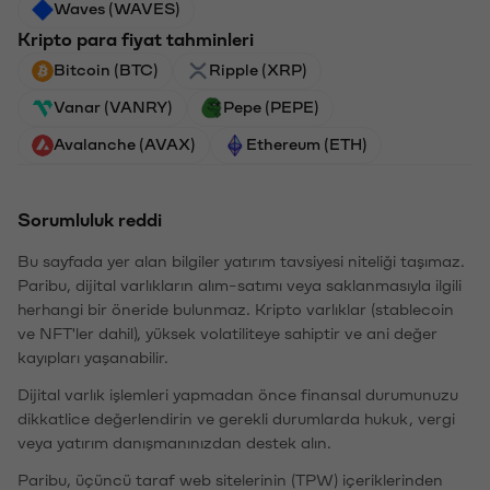
Waves (WAVES)
Kripto para fiyat tahminleri
Bitcoin (BTC)
Ripple (XRP)
Vanar (VANRY)
Pepe (PEPE)
Avalanche (AVAX)
Ethereum (ETH)
Sorumluluk reddi
Bu sayfada yer alan bilgiler yatırım tavsiyesi niteliği taşımaz.
Paribu, dijital varlıkların alım-satımı veya saklanmasıyla ilgili
herhangi bir öneride bulunmaz. Kripto varlıklar (stablecoin
ve NFT'ler dahil), yüksek volatiliteye sahiptir ve ani değer
kayıpları yaşanabilir.
Dijital varlık işlemleri yapmadan önce finansal durumunuzu
dikkatlice değerlendirin ve gerekli durumlarda hukuk, vergi
veya yatırım danışmanınızdan destek alın.
Paribu, üçüncü taraf web sitelerinin (TPW) içeriklerinden