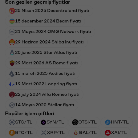
Son gezilen geçmiş fiyatlar
25 Nisan 2025 Decentraland fiyatı
15 december 2024 Beam fiyatı
21 Mayıs 2024 OMG Network fiyatı
29 Haziran 2024 Shiba Inu fiyatı
20 june 2025 Star Atlas fiyatı
29 Mart 2026 AS Roma fiyatı
15 march 2025 Audius fiyatı
19 Mart 2022 Loopring fiyatı
22 july 2024 Alfa Romeo fiyatı
14 Mayıs 2020 Stellar fiyatı
Popüler işlem çiftleri
STG/TL
SYN/TL
CTSI/TL
HNT/TL
BTC/TL
XRP/TL
GAL/TL
XAI/TL