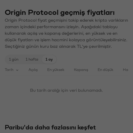
Origin Protocol geçmiş fiyatları
Origin Protocol fiyat geçmişini takip ederek kripto varlıkların
zaman içindeki performansını izleyin. Aşağıdaki tabloyu
kullanarak açılış ve kapanış değerlerini, en yüksek ve en
düşük fiyatları ve işlem hacmini kolayca görüntüleyebilirsiniz.
Seçtiğiniz günün kuru baz alınarak TL'ye çevrilmiştir.
1 gün
1 hafta
1 ay
Tarih
Açılış
En yüksek
Kapanış
En düşük
Haci
Bu tarih aralığı için veri bulunamadı.
Paribu'da daha fazlasını keşfet