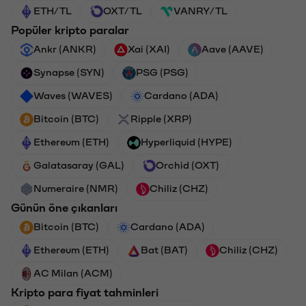
ETH/TL
OXT/TL
VANRY/TL
Popüler kripto paralar
Ankr (ANKR)
Xai (XAI)
Aave (AAVE)
Synapse (SYN)
PSG (PSG)
Waves (WAVES)
Cardano (ADA)
Bitcoin (BTC)
Ripple (XRP)
Ethereum (ETH)
Hyperliquid (HYPE)
Galatasaray (GAL)
Orchid (OXT)
Numeraire (NMR)
Chiliz (CHZ)
Günün öne çıkanları
Bitcoin (BTC)
Cardano (ADA)
Ethereum (ETH)
Bat (BAT)
Chiliz (CHZ)
AC Milan (ACM)
Kripto para fiyat tahminleri