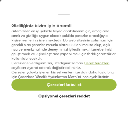
Gizliliğiniz bizim için önemli
Sitemizden en iyi şekilde faydalanabilmeniz için, amaçlarla
sınırlı ve gizliliğe uygun olacak şekilde çerezler aracılığıyla
kişisel verileriniz işlenmektedir. Bu web sitesinin çalışması için
gerekli olan çerezler zorunlu olarak kullanılmakta olup, açık
rıza vermeniz halinde deneyiminizi iyileştirmek, hizmetlerimizi
geliştirmek ve kişiselleştirme yapabilmek için farklı çerez türleri
kullanılabilecektir.
Çerezlerle verdiğiniz izni, istediğiniz zaman
Çerez tercihleri
sayfasını ziyaret ederek değiştirebilirsiniz.
Çerezler yoluyla işlenen kişisel verilerinize dair daha fazla bilgi
için Çerezlere Yönelik Aydınlatma Metni'ni inceleyebilirsiniz.
Çerezleri kabul et
Opsiyonel çerezleri reddet