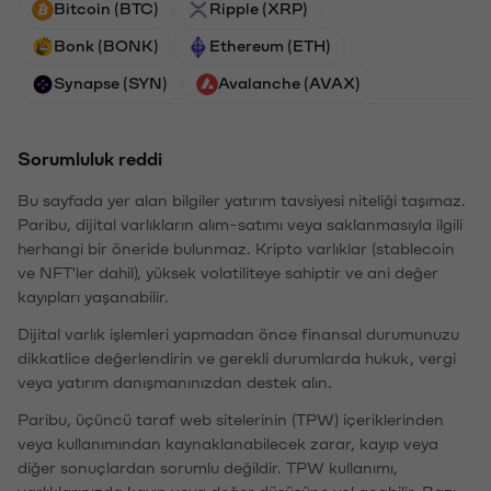
Bitcoin (BTC)
Ripple (XRP)
Bonk (BONK)
Ethereum (ETH)
Synapse (SYN)
Avalanche (AVAX)
Sorumluluk reddi
Bu sayfada yer alan bilgiler yatırım tavsiyesi niteliği taşımaz.
Paribu, dijital varlıkların alım-satımı veya saklanmasıyla ilgili
herhangi bir öneride bulunmaz. Kripto varlıklar (stablecoin
ve NFT'ler dahil), yüksek volatiliteye sahiptir ve ani değer
kayıpları yaşanabilir.
Dijital varlık işlemleri yapmadan önce finansal durumunuzu
dikkatlice değerlendirin ve gerekli durumlarda hukuk, vergi
veya yatırım danışmanınızdan destek alın.
Paribu, üçüncü taraf web sitelerinin (TPW) içeriklerinden
veya kullanımından kaynaklanabilecek zarar, kayıp veya
diğer sonuçlardan sorumlu değildir. TPW kullanımı,
varlıklarınızda kayıp veya değer düşüşüne yol açabilir. Bazı