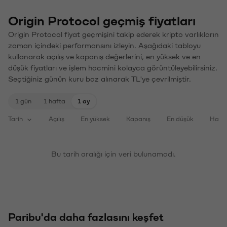
Origin Protocol geçmiş fiyatları
Origin Protocol fiyat geçmişini takip ederek kripto varlıkların
zaman içindeki performansını izleyin. Aşağıdaki tabloyu
kullanarak açılış ve kapanış değerlerini, en yüksek ve en
düşük fiyatları ve işlem hacmini kolayca görüntüleyebilirsiniz.
Seçtiğiniz günün kuru baz alınarak TL'ye çevrilmiştir.
1 gün
1 hafta
1 ay
Tarih
Açılış
En yüksek
Kapanış
En düşük
Haci
Bu tarih aralığı için veri bulunamadı.
Paribu'da daha fazlasını keşfet