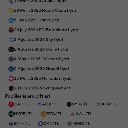
19 Mart 2026 Audius fiyatı
29 Mart 2023 Radio Caca fiyatı
5 july 2026 Gram fiyatı
26 july 2026 FC Barcelona fiyatı
2 Ağustos 2026 Sky fiyatı
2 Ağustos 2026 Skale fiyatı
4 Mayıs 2026 Cosmos fiyatı
2 Ağustos 2026 Napoli fiyatı
15 Mart 2025 Polkadot fiyatı
28 Ocak 2026 Synapse fiyatı
Popüler işlem çiftleri
XAI/TL
ADA/TL
SYN/TL
XRP/TL
HYPE/TL
BTC/TL
GAL/TL
ETH/TL
OXT/TL
NMR/TL