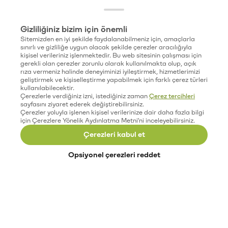
Gizliliğiniz bizim için önemli
Sitemizden en iyi şekilde faydalanabilmeniz için, amaçlarla
sınırlı ve gizliliğe uygun olacak şekilde çerezler aracılığıyla
kişisel verileriniz işlenmektedir. Bu web sitesinin çalışması için
gerekli olan çerezler zorunlu olarak kullanılmakta olup, açık
rıza vermeniz halinde deneyiminizi iyileştirmek, hizmetlerimizi
geliştirmek ve kişiselleştirme yapabilmek için farklı çerez türleri
kullanılabilecektir.
Çerezlerle verdiğiniz izni, istediğiniz zaman
Çerez tercihleri
sayfasını ziyaret ederek değiştirebilirsiniz.
Çerezler yoluyla işlenen kişisel verilerinize dair daha fazla bilgi
için Çerezlere Yönelik Aydınlatma Metni'ni inceleyebilirsiniz.
Çerezleri kabul et
Opsiyonel çerezleri reddet
Paribu’yu keşfet