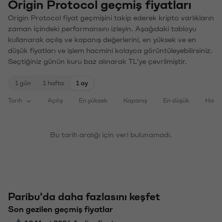
Origin Protocol geçmiş fiyatları
Origin Protocol fiyat geçmişini takip ederek kripto varlıkların
zaman içindeki performansını izleyin. Aşağıdaki tabloyu
kullanarak açılış ve kapanış değerlerini, en yüksek ve en
düşük fiyatları ve işlem hacmini kolayca görüntüleyebilirsiniz.
Seçtiğiniz günün kuru baz alınarak TL'ye çevrilmiştir.
1 gün
1 hafta
1 ay
Tarih
Açılış
En yüksek
Kapanış
En düşük
Haci
Bu tarih aralığı için veri bulunamadı.
Paribu'da daha fazlasını keşfet
Son gezilen geçmiş fiyatlar