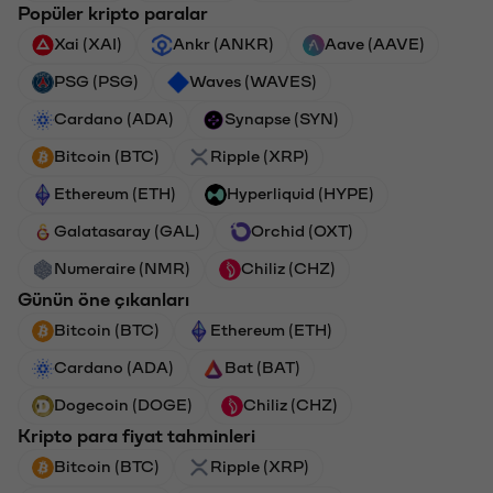
Popüler kripto paralar
Xai (XAI)
Ankr (ANKR)
Aave (AAVE)
PSG (PSG)
Waves (WAVES)
Cardano (ADA)
Synapse (SYN)
Bitcoin (BTC)
Ripple (XRP)
Ethereum (ETH)
Hyperliquid (HYPE)
Galatasaray (GAL)
Orchid (OXT)
Numeraire (NMR)
Chiliz (CHZ)
Günün öne çıkanları
Bitcoin (BTC)
Ethereum (ETH)
Cardano (ADA)
Bat (BAT)
Dogecoin (DOGE)
Chiliz (CHZ)
Kripto para fiyat tahminleri
Bitcoin (BTC)
Ripple (XRP)