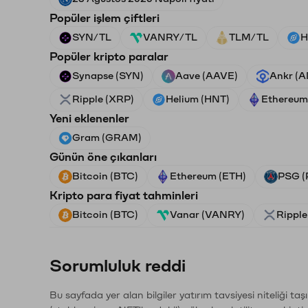
Popüler işlem çiftleri
SYN/TL
VANRY/TL
TLM/TL
H
Popüler kripto paralar
Synapse (SYN)
Aave (AAVE)
Ankr (
Ripple (XRP)
Helium (HNT)
Ethereum
Yeni eklenenler
Gram (GRAM)
Günün öne çıkanları
Bitcoin (BTC)
Ethereum (ETH)
PSG (
Kripto para fiyat tahminleri
Bitcoin (BTC)
Vanar (VANRY)
Ripple
Sorumluluk reddi
Bu sayfada yer alan bilgiler yatırım tavsiyesi niteliği ta