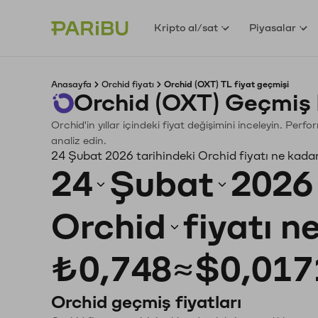
Kripto al/sat
Piyasalar
Anasayfa
Orchid fiyatı
Orchid (OXT) TL fiyat geçmişi
Orchid (OXT) Geçmiş 
Orchid'in yıllar içindeki fiyat değişimini inceleyin. Per
analiz edin.
24 Şubat 2026 tarihindeki Orchid fiyatı ne kada
24
Şubat
2026
Orchid
fiyatı n
₺0,748
≈
$0,017
Orchid geçmiş fiyatları