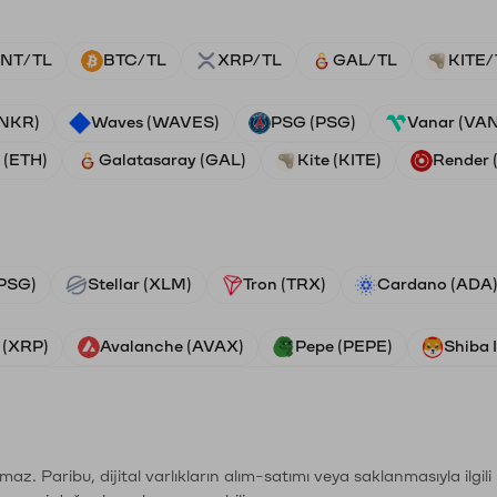
NT/TL
BTC/TL
XRP/TL
GAL/TL
KITE/
ANKR)
Waves (WAVES)
PSG (PSG)
Vanar (VA
 (ETH)
Galatasaray (GAL)
Kite (KITE)
Render
PSG)
Stellar (XLM)
Tron (TRX)
Cardano (ADA
 (XRP)
Avalanche (AVAX)
Pepe (PEPE)
Shiba 
şımaz. Paribu, dijital varlıkların alım-satımı veya saklanmasıyla ilgi