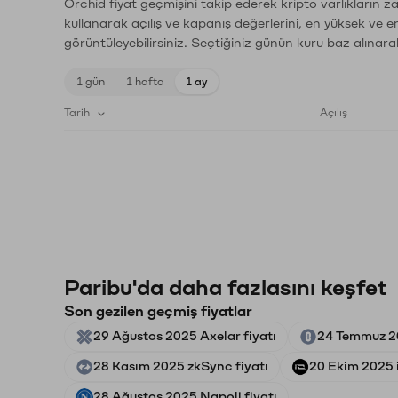
Orchid fiyat geçmişini takip ederek kripto varlıkların 
kullanarak açılış ve kapanış değerlerini, en yüksek ve e
görüntüleyebilirsiniz. Seçtiğiniz günün kuru baz alınarak
1 gün
1 hafta
1 ay
Tarih
Açılış
Paribu'da daha fazlasını keşfet
Son gezilen geçmiş fiyatlar
29 Ağustos 2025 Axelar fiyatı
24 Temmuz 20
28 Kasım 2025 zkSync fiyatı
20 Ekim 2025 i
28 Ağustos 2025 Napoli fiyatı