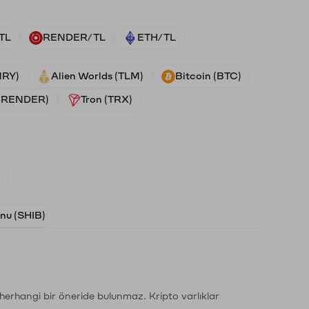
TL
RENDER/TL
ETH/TL
NRY)
Alien Worlds (TLM)
Bitcoin (BTC)
 (RENDER)
Tron (TRX)
)
Inu (SHIB)
li herhangi bir öneride bulunmaz. Kripto varlıklar