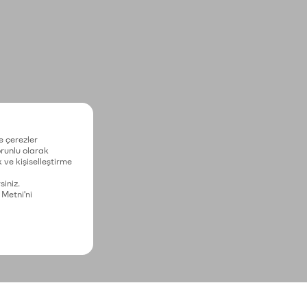
e çerezler
zorunlu olarak
 ve kişiselleştirme
siniz.
 Metni'ni