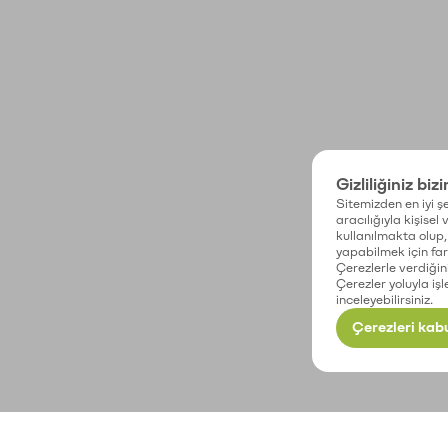
Gizliliğiniz biz
Sitemizden en iyi şe
aracılığıyla kişisel
kullanılmakta olup, 
yapabilmek için fark
Çerezlerle verdiğin
Çerezler yoluyla işl
inceleyebilirsiniz.
Çerezleri kabu