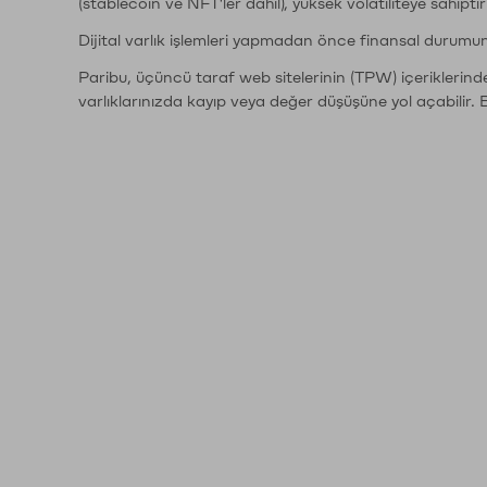
(stablecoin ve NFT'ler dahil), yüksek volatiliteye sahipti
Dijital varlık işlemleri yapmadan önce finansal durumu
Paribu, üçüncü taraf web sitelerinin (TPW) içeriklerin
varlıklarınızda kayıp veya değer düşüşüne yol açabilir. 