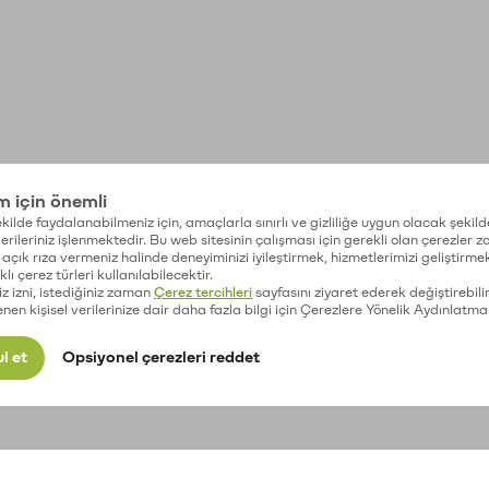
im için önemli
kilde faydalanabilmeniz için, amaçlarla sınırlı ve gizliliğe uygun olacak şekild
 verileriniz işlenmektedir. Bu web sitesinin çalışması için gerekli olan çerezler 
açık rıza vermeniz halinde deneyiminizi iyileştirmek, hizmetlerimizi geliştirmek
lı çerez türleri kullanılabilecektir.
iz izni, istediğiniz zaman
Çerez tercihleri
sayfasını ziyaret ederek değiştirebilir
enen kişisel verilerinize dair daha fazla bilgi için Çerezlere Yönelik Aydınlatma
l et
Opsiyonel çerezleri reddet