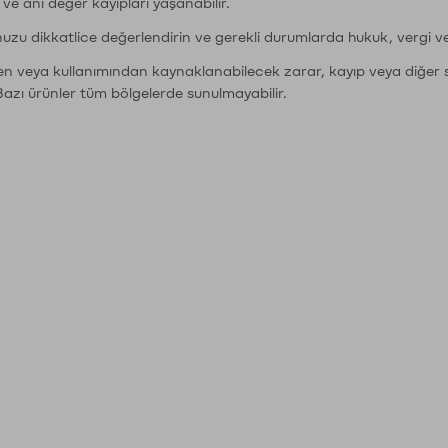
r ve ani değer kayıpları yaşanabilir.
nuzu dikkatlice değerlendirin ve gerekli durumlarda hukuk, vergi v
den veya kullanımından kaynaklanabilecek zarar, kayıp veya diğer 
Bazı ürünler tüm bölgelerde sunulmayabilir.