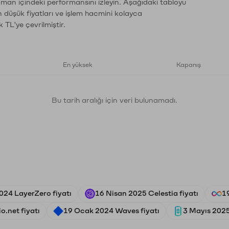
zaman içindeki performansını izleyin. Aşağıdaki tabloyu
n düşük fiyatları ve işlem hacmini kolayca
 TL'ye çevrilmiştir.
En yüksek
Kapanış
Bu tarih aralığı için veri bulunamadı.
24 LayerZero fiyatı
16 Nisan 2025 Celestia fiyatı
1
o.net fiyatı
19 Ocak 2024 Waves fiyatı
3 Mayıs 2025