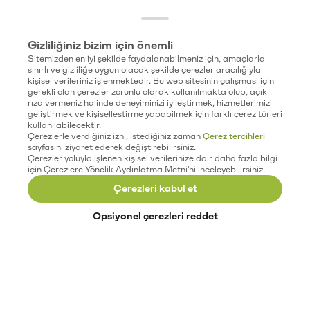
Gizliliğiniz bizim için önemli
Sitemizden en iyi şekilde faydalanabilmeniz için, amaçlarla
sınırlı ve gizliliğe uygun olacak şekilde çerezler aracılığıyla
kişisel verileriniz işlenmektedir. Bu web sitesinin çalışması için
gerekli olan çerezler zorunlu olarak kullanılmakta olup, açık
rıza vermeniz halinde deneyiminizi iyileştirmek, hizmetlerimizi
geliştirmek ve kişiselleştirme yapabilmek için farklı çerez türleri
kullanılabilecektir.
Çerezlerle verdiğiniz izni, istediğiniz zaman
Çerez tercihleri
sayfasını ziyaret ederek değiştirebilirsiniz.
Çerezler yoluyla işlenen kişisel verilerinize dair daha fazla bilgi
için Çerezlere Yönelik Aydınlatma Metni'ni inceleyebilirsiniz.
Çerezleri kabul et
Opsiyonel çerezleri reddet