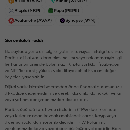
Bitcoin (BTC)
Vanar (VANRY)
Ripple (XRP)
Pepe (PEPE)
Avalanche (AVAX)
Synapse (SYN)
Sorumluluk reddi
Bu sayfada yer alan bilgiler yatırım tavsiyesi niteliği taşımaz.
Paribu, dijital varlıkların alım-satımı veya saklanmasıyla ilgili
herhangi bir öneride bulunmaz. Kripto varlıklar (stablecoin
ve NFT'ler dahil), yüksek volatiliteye sahiptir ve ani değer
kayıpları yaşanabilir.
Dijital varlık işlemleri yapmadan önce finansal durumunuzu
dikkatlice değerlendirin ve gerekli durumlarda hukuk, vergi
veya yatırım danışmanınızdan destek alın.
Paribu, üçüncü taraf web sitelerinin (TPW) içeriklerinden
veya kullanımından kaynaklanabilecek zarar, kayıp veya
diğer sonuçlardan sorumlu değildir. TPW kullanımı,
varlıklarınızda kayıp veya değer düşüşüne yol açabilir. Bazı