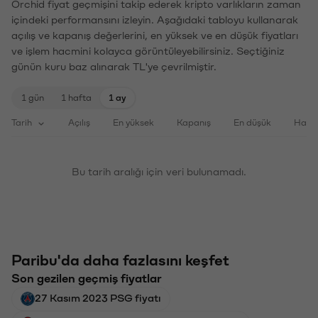
Orchid fiyat geçmişini takip ederek kripto varlıkların zaman
içindeki performansını izleyin. Aşağıdaki tabloyu kullanarak
açılış ve kapanış değerlerini, en yüksek ve en düşük fiyatları
ve işlem hacmini kolayca görüntüleyebilirsiniz. Seçtiğiniz
günün kuru baz alınarak TL'ye çevrilmiştir.
1 gün
1 hafta
1 ay
Tarih
Açılış
En yüksek
Kapanış
En düşük
Haci
Bu tarih aralığı için veri bulunamadı.
Paribu'da daha fazlasını keşfet
Son gezilen geçmiş fiyatlar
27 Kasım 2023 PSG fiyatı