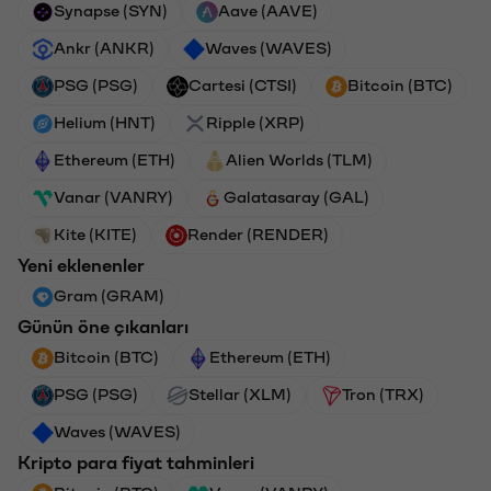
Synapse (SYN)
Aave (AAVE)
Ankr (ANKR)
Waves (WAVES)
PSG (PSG)
Cartesi (CTSI)
Bitcoin (BTC)
Helium (HNT)
Ripple (XRP)
Ethereum (ETH)
Alien Worlds (TLM)
Vanar (VANRY)
Galatasaray (GAL)
Kite (KITE)
Render (RENDER)
Yeni eklenenler
Gram (GRAM)
Günün öne çıkanları
Bitcoin (BTC)
Ethereum (ETH)
PSG (PSG)
Stellar (XLM)
Tron (TRX)
Waves (WAVES)
Kripto para fiyat tahminleri