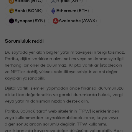
Bitcoin (BTC)
Ripple (XRP)
Bonk (BONK)
Ethereum (ETH)
Synapse (SYN)
Avalanche (AVAX)
Sorumluluk reddi
Bu sayfada yer alan bilgiler yatırım tavsiyesi niteliği taşımaz.
Paribu, dijital varlıkların alım-satımı veya saklanmasıyla ilgili
herhangi bir öneride bulunmaz. Kripto varlıklar (stablecoin
ve NFT'ler dahil), yüksek volatiliteye sahiptir ve ani değer
kayıpları yaşanabilir.
Dijital varlık işlemleri yapmadan önce finansal durumunuzu
dikkatlice değerlendirin ve gerekli durumlarda hukuk, vergi
veya yatırım danışmanınızdan destek alın.
Paribu, üçüncü taraf web sitelerinin (TPW) içeriklerinden
veya kullanımından kaynaklanabilecek zarar, kayıp veya
diğer sonuçlardan sorumlu değildir. TPW kullanımı,
varlıklarınızda kayıp veya değer düşüşüne yol açabilir. Bazı