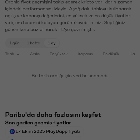
Orchid fiyat geçmişini takip ederek kripto varlıkların zaman
içindeki performansını izleyin. Aşağıdaki tabloyu kullanarak
açılış ve kapanış değerlerini, en yüksek ve en düşük fiyatları
ve işlem hacmini kolayca görüntüleyebilirsiniz. Seçtiğiniz
günün kuru baz alınarak TL'ye çevrilmiştir.
1 gün
1 hafta
1 ay
Tarih
Açılış
En yüksek
Kapanış
En düşük
Haci
Bu tarih aralığı için veri bulunamadı.
Paribu'da daha fazlasını keşfet
Son gezilen geçmiş fiyatlar
17 Ekim 2025 PlayDapp fiyatı