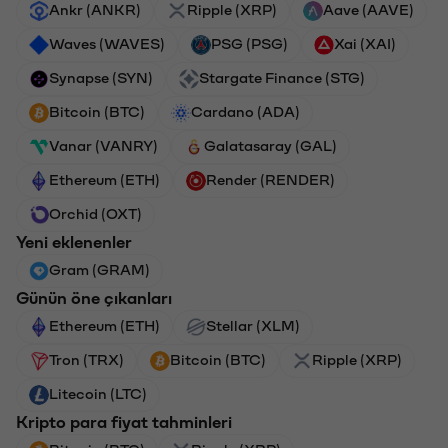
Ankr (ANKR)
Ripple (XRP)
Aave (AAVE)
Waves (WAVES)
PSG (PSG)
Xai (XAI)
Synapse (SYN)
Stargate Finance (STG)
Bitcoin (BTC)
Cardano (ADA)
Vanar (VANRY)
Galatasaray (GAL)
Ethereum (ETH)
Render (RENDER)
Orchid (OXT)
Yeni eklenenler
Gram (GRAM)
Günün öne çıkanları
Ethereum (ETH)
Stellar (XLM)
Tron (TRX)
Bitcoin (BTC)
Ripple (XRP)
Litecoin (LTC)
Kripto para fiyat tahminleri