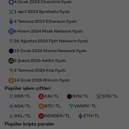
4 Ocak 2023 Chainlink fiyatı
1 april 2024 Synthetix fiyatı
4 Temmuz 2019 Ethereum fiyatı
6 Kasım 2024 Mask Network fiyatı
26 Ağustos 2024 Pyth Network fiyatı
19 Ocak 2026 Manta Network fiyatı
4 Şubat 2026 Aethir fiyatı
2 Temmuz 2026 Kite fiyatı
14 Ocak 2026 Bitcoin fiyatı
Popüler işlem çiftleri
XRP/TL
XAI/TL
SYN/TL
STG/TL
ADA/TL
BTC/TL
VANRY/TL
GAL/TL
RENDER/TL
ETH/TL
Popüler kripto paralar