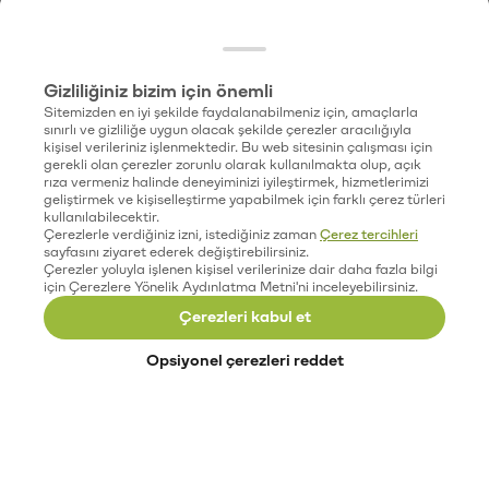
Gizliliğiniz bizim için önemli
Sitemizden en iyi şekilde faydalanabilmeniz için, amaçlarla
sınırlı ve gizliliğe uygun olacak şekilde çerezler aracılığıyla
kişisel verileriniz işlenmektedir. Bu web sitesinin çalışması için
gerekli olan çerezler zorunlu olarak kullanılmakta olup, açık
rıza vermeniz halinde deneyiminizi iyileştirmek, hizmetlerimizi
geliştirmek ve kişiselleştirme yapabilmek için farklı çerez türleri
kullanılabilecektir.
Çerezlerle verdiğiniz izni, istediğiniz zaman
Çerez tercihleri
sayfasını ziyaret ederek değiştirebilirsiniz.
Çerezler yoluyla işlenen kişisel verilerinize dair daha fazla bilgi
için Çerezlere Yönelik Aydınlatma Metni'ni inceleyebilirsiniz.
Çerezleri kabul et
Opsiyonel çerezleri reddet