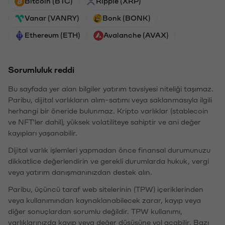
Bitcoin (BTC)
Ripple (XRP)
Vanar (VANRY)
Bonk (BONK)
Ethereum (ETH)
Avalanche (AVAX)
Sorumluluk reddi
Bu sayfada yer alan bilgiler yatırım tavsiyesi niteliği taşımaz.
Paribu, dijital varlıkların alım-satımı veya saklanmasıyla ilgili
herhangi bir öneride bulunmaz. Kripto varlıklar (stablecoin
ve NFT'ler dahil), yüksek volatiliteye sahiptir ve ani değer
kayıpları yaşanabilir.
Dijital varlık işlemleri yapmadan önce finansal durumunuzu
dikkatlice değerlendirin ve gerekli durumlarda hukuk, vergi
veya yatırım danışmanınızdan destek alın.
Paribu, üçüncü taraf web sitelerinin (TPW) içeriklerinden
veya kullanımından kaynaklanabilecek zarar, kayıp veya
diğer sonuçlardan sorumlu değildir. TPW kullanımı,
varlıklarınızda kayıp veya değer düşüşüne yol açabilir. Bazı