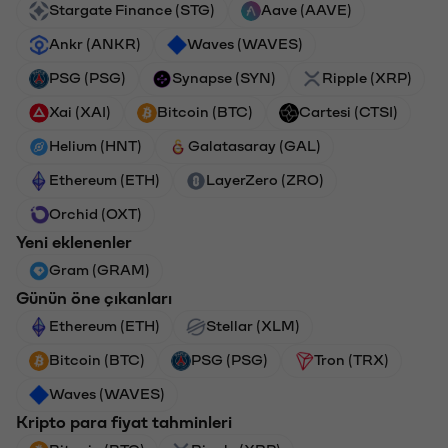
Stargate Finance (STG)
Aave (AAVE)
Ankr (ANKR)
Waves (WAVES)
PSG (PSG)
Synapse (SYN)
Ripple (XRP)
Xai (XAI)
Bitcoin (BTC)
Cartesi (CTSI)
Helium (HNT)
Galatasaray (GAL)
Ethereum (ETH)
LayerZero (ZRO)
Orchid (OXT)
Yeni eklenenler
Gram (GRAM)
Günün öne çıkanları
Ethereum (ETH)
Stellar (XLM)
Bitcoin (BTC)
PSG (PSG)
Tron (TRX)
Waves (WAVES)
Kripto para fiyat tahminleri