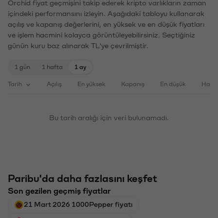
Orchid fiyat geçmişini takip ederek kripto varlıkların zaman
içindeki performansını izleyin. Aşağıdaki tabloyu kullanarak
açılış ve kapanış değerlerini, en yüksek ve en düşük fiyatları
ve işlem hacmini kolayca görüntüleyebilirsiniz. Seçtiğiniz
günün kuru baz alınarak TL'ye çevrilmiştir.
1 gün
1 hafta
1 ay
Tarih
Açılış
En yüksek
Kapanış
En düşük
Haci
Bu tarih aralığı için veri bulunamadı.
Paribu'da daha fazlasını keşfet
Son gezilen geçmiş fiyatlar
21 Mart 2026 1000Pepper fiyatı