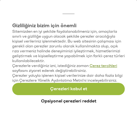
Gizliliğiniz bizim için önemli
Sitemizden en iyi şekilde faydalanabilmeniz için, amaçlarla
sınırlı ve gizliliğe uygun olacak şekilde çerezler aracılığıyla
kişisel verileriniz işlenmektedir. Bu web sitesinin çalışması için
gerekli olan çerezler zorunlu olarak kullanılmakta olup, açık
rıza vermeniz halinde deneyiminizi iyileştirmek, hizmetlerimizi
geliştirmek ve kişiselleştirme yapabilmek için farklı çerez türleri
kullanılabilecektir.
Çerezlerle verdiğiniz izni, istediğiniz zaman
Çerez tercihleri
sayfasını ziyaret ederek değiştirebilirsiniz.
Çerezler yoluyla işlenen kişisel verilerinize dair daha fazla bilgi
için Çerezlere Yönelik Aydınlatma Metni'ni inceleyebilirsiniz.
Çerezleri kabul et
Opsiyonel çerezleri reddet