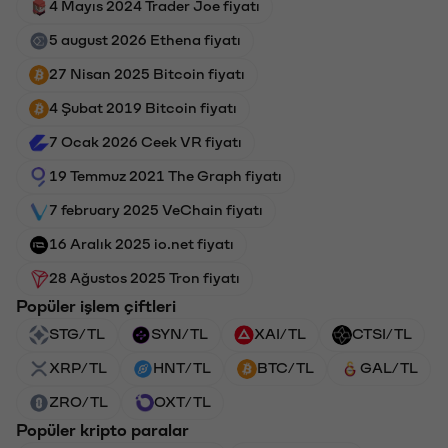
4 Mayıs 2024 Trader Joe fiyatı
5 august 2026 Ethena fiyatı
27 Nisan 2025 Bitcoin fiyatı
4 Şubat 2019 Bitcoin fiyatı
7 Ocak 2026 Ceek VR fiyatı
19 Temmuz 2021 The Graph fiyatı
7 february 2025 VeChain fiyatı
16 Aralık 2025 io.net fiyatı
28 Ağustos 2025 Tron fiyatı
Popüler işlem çiftleri
STG/TL
SYN/TL
XAI/TL
CTSI/TL
XRP/TL
HNT/TL
BTC/TL
GAL/TL
ZRO/TL
OXT/TL
Popüler kripto paralar