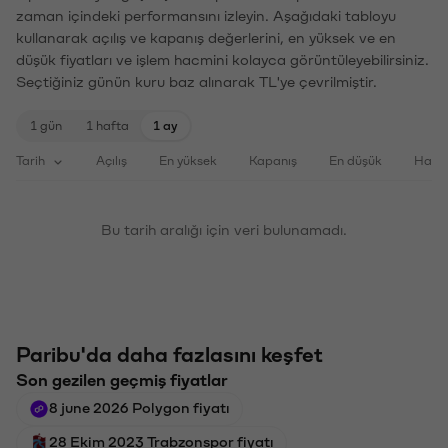
zaman içindeki performansını izleyin. Aşağıdaki tabloyu
kullanarak açılış ve kapanış değerlerini, en yüksek ve en
düşük fiyatları ve işlem hacmini kolayca görüntüleyebilirsiniz.
Seçtiğiniz günün kuru baz alınarak TL'ye çevrilmiştir.
1 gün
1 hafta
1 ay
Tarih
Açılış
En yüksek
Kapanış
En düşük
Haci
Bu tarih aralığı için veri bulunamadı.
Paribu'da daha fazlasını keşfet
Son gezilen geçmiş fiyatlar
8 june 2026 Polygon fiyatı
28 Ekim 2023 Trabzonspor fiyatı