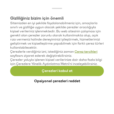
Gizliliğiniz bizim için önemli
Sitemizden en iyi şekilde faydalanabilmeniz için, amaçlarla
sınırlı ve gizliliğe uygun olacak şekilde çerezler aracılığıyla
kişisel verileriniz işlenmektedir. Bu web sitesinin çalışması için
gerekli olan çerezler zorunlu olarak kullanılmakta olup, açık
rıza vermeniz halinde deneyiminizi iyileştirmek, hizmetlerimizi
geliştirmek ve kişiselleştirme yapabilmek için farklı çerez türleri
kullanılabilecektir.
Çerezlerle verdiğiniz izni, istediğiniz zaman
Çerez tercihleri
sayfasını ziyaret ederek değiştirebilirsiniz.
Çerezler yoluyla işlenen kişisel verilerinize dair daha fazla bilgi
için Çerezlere Yönelik Aydınlatma Metni'ni inceleyebilirsiniz.
Çerezleri kabul et
Opsiyonel çerezleri reddet
Paribu’yu keşfet