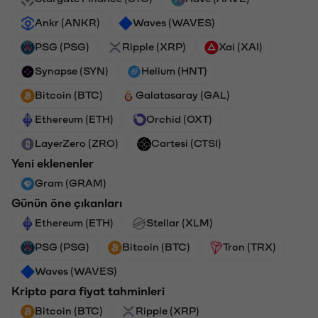
Ankr (ANKR)
Waves (WAVES)
PSG (PSG)
Ripple (XRP)
Xai (XAI)
Synapse (SYN)
Helium (HNT)
Bitcoin (BTC)
Galatasaray (GAL)
Ethereum (ETH)
Orchid (OXT)
LayerZero (ZRO)
Cartesi (CTSI)
Yeni eklenenler
Gram (GRAM)
Günün öne çıkanları
Ethereum (ETH)
Stellar (XLM)
PSG (PSG)
Bitcoin (BTC)
Tron (TRX)
Waves (WAVES)
Kripto para fiyat tahminleri
Bitcoin (BTC)
Ripple (XRP)