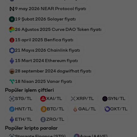
9 may 2026 NEAR Protocol fiyatı
19 Şubat 2026 Solayer fiyatı
26 Ağustos 2025 Curve DAO Token fiyatı
15 april 2025 Benfica fiyatı
21 Mayıs 2026 Chainlink fiyatı
15 Mart 2024 Ethereum fiyatı
28 september 2024 dogwifhat fiyatı
18 Nisan 2025 Vanar fiyatı
Popüler işlem çiftleri
STG/TL
XAI/TL
XRP/TL
SYN/TL
HNT/TL
BTC/TL
GAL/TL
OXT/TL
ETH/TL
ZRO/TL
Popüler kripto paralar
Stargate Finance (STG)
Aave (AAVE)