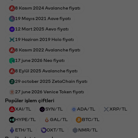
8 Kasım 2024 Avalanche fiyatı
19 Mayıs 2021 Aave fiyatı
12 Mart 2025 Aevo fiyatı
19 Haziran 2019 Holo fiyatı
8 Kasım 2022 Avalanche fiyatı
17 june 2026 Neo fiyatı
8 Eylül 2025 Avalanche fiyatı
29 october 2025 ZetaChain fiyatı
27 june 2026 Venice Token fiyatı
Popüler işlem çiftleri
XAI/TL
SYN/TL
ADA/TL
XRP/TL
HYPE/TL
GAL/TL
BTC/TL
ETH/TL
OXT/TL
NMR/TL