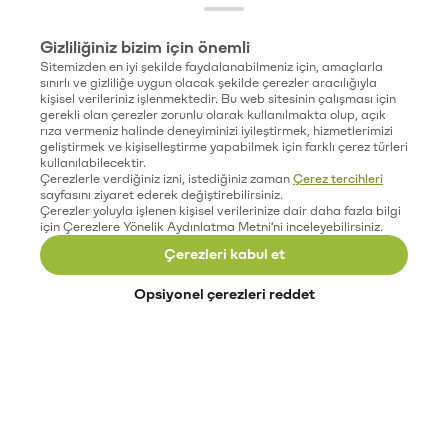
Gizliliğiniz bizim için önemli
Sitemizden en iyi şekilde faydalanabilmeniz için, amaçlarla
sınırlı ve gizliliğe uygun olacak şekilde çerezler aracılığıyla
kişisel verileriniz işlenmektedir. Bu web sitesinin çalışması için
gerekli olan çerezler zorunlu olarak kullanılmakta olup, açık
rıza vermeniz halinde deneyiminizi iyileştirmek, hizmetlerimizi
geliştirmek ve kişiselleştirme yapabilmek için farklı çerez türleri
kullanılabilecektir.
Çerezlerle verdiğiniz izni, istediğiniz zaman
Çerez tercihleri
sayfasını ziyaret ederek değiştirebilirsiniz.
Çerezler yoluyla işlenen kişisel verilerinize dair daha fazla bilgi
için Çerezlere Yönelik Aydınlatma Metni'ni inceleyebilirsiniz.
Çerezleri kabul et
Opsiyonel çerezleri reddet
Paribu’yu keşfet