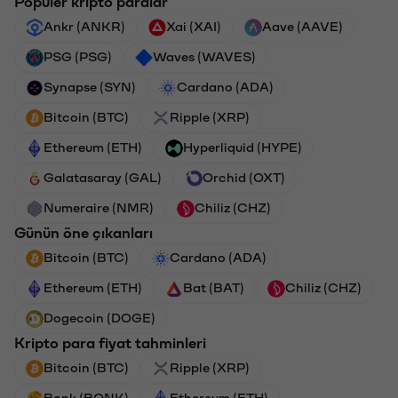
Popüler kripto paralar
Ankr (ANKR)
Xai (XAI)
Aave (AAVE)
PSG (PSG)
Waves (WAVES)
Synapse (SYN)
Cardano (ADA)
Bitcoin (BTC)
Ripple (XRP)
Ethereum (ETH)
Hyperliquid (HYPE)
Galatasaray (GAL)
Orchid (OXT)
Numeraire (NMR)
Chiliz (CHZ)
Günün öne çıkanları
Bitcoin (BTC)
Cardano (ADA)
Ethereum (ETH)
Bat (BAT)
Chiliz (CHZ)
Dogecoin (DOGE)
Kripto para fiyat tahminleri
Bitcoin (BTC)
Ripple (XRP)
Bonk (BONK)
Ethereum (ETH)