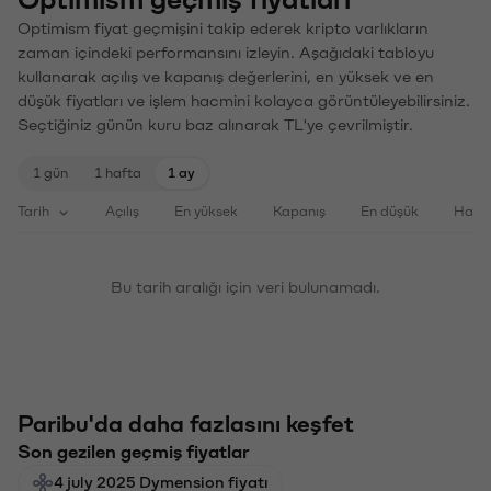
Optimism fiyat geçmişini takip ederek kripto varlıkların
zaman içindeki performansını izleyin. Aşağıdaki tabloyu
kullanarak açılış ve kapanış değerlerini, en yüksek ve en
düşük fiyatları ve işlem hacmini kolayca görüntüleyebilirsiniz.
Seçtiğiniz günün kuru baz alınarak TL'ye çevrilmiştir.
1 gün
1 hafta
1 ay
Tarih
Açılış
En yüksek
Kapanış
En düşük
Haci
Bu tarih aralığı için veri bulunamadı.
Paribu'da daha fazlasını keşfet
Son gezilen geçmiş fiyatlar
4 july 2025 Dymension fiyatı