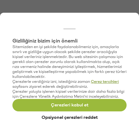
Gizliliğiniz bizim için önemli
Sitemizden en iyi şekilde faydalanabilmeniz için, amaçlarla
sınırlı ve gizliliğe uygun olacak şekilde çerezler aracılığıyla
kişisel verileriniz işlenmektedir. Bu web sitesinin çalışması için
gerekli olan çerezler zorunlu olarak kullanılmakta olup, açık
rıza vermeniz halinde deneyiminizi iyileştirmek, hizmetlerimizi
geliştirmek ve kişiselleştirme yapabilmek için farklı çerez türleri
kullanılabilecektir.
Çerezlerle verdiğiniz izni, istediğiniz zaman
Çerez tercihleri
sayfasını ziyaret ederek değiştirebilirsiniz.
Çerezler yoluyla işlenen kişisel verilerinize dair daha fazla bilgi
için Çerezlere Yönelik Aydınlatma Metni'ni inceleyebilirsiniz.
Çerezleri kabul et
Opsiyonel çerezleri reddet