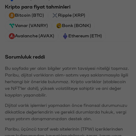
Kripto para fiyat tahminleri
Bitcoin (BTC)
Ripple (XRP)
Vanar (VANRY)
Bonk (BONK)
Avalanche (AVAX)
Ethereum (ETH)
Sorumluluk reddi
Bu sayfada yer alan bilgiler yatırım tavsiyesi niteliği taşımaz.
Paribu, dijital varlıkların alım-satımı veya saklanmasıyla ilgili
herhangi bir öneride bulunmaz. Kripto varlıklar (stablecoin
ve NFT'ler dahil), yüksek volatiliteye sahiptir ve ani değer
kayıpları yaşanabilir.
Dijital varlık işlemleri yapmadan önce finansal durumunuzu
dikkatlice değerlendirin ve gerekli durumlarda hukuk, vergi
veya yatırım danışmanınızdan destek alın.
Paribu, üçüncü taraf web sitelerinin (TPW) içeriklerinden
veya kullanımından kaynaklanabilecek zarar, kayıp veya