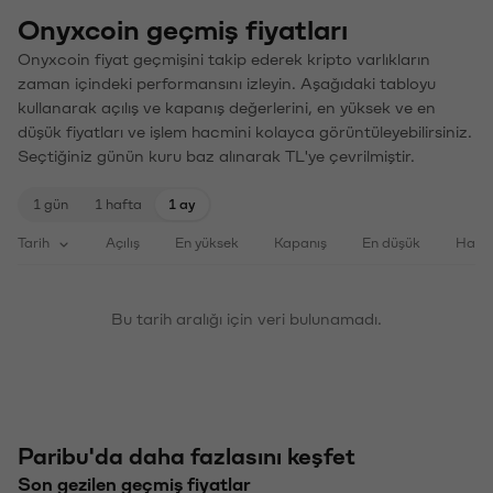
Onyxcoin geçmiş fiyatları
Onyxcoin fiyat geçmişini takip ederek kripto varlıkların
zaman içindeki performansını izleyin. Aşağıdaki tabloyu
kullanarak açılış ve kapanış değerlerini, en yüksek ve en
düşük fiyatları ve işlem hacmini kolayca görüntüleyebilirsiniz.
Seçtiğiniz günün kuru baz alınarak TL'ye çevrilmiştir.
1 gün
1 hafta
1 ay
Tarih
Açılış
En yüksek
Kapanış
En düşük
Haci
Bu tarih aralığı için veri bulunamadı.
Paribu'da daha fazlasını keşfet
Son gezilen geçmiş fiyatlar