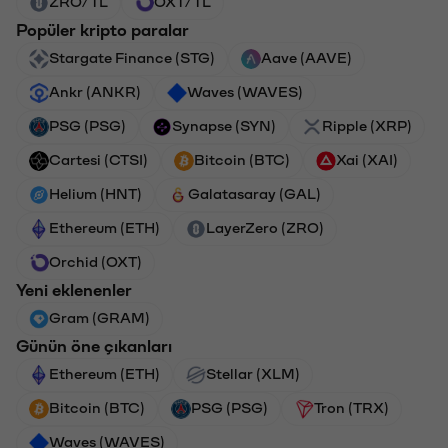
ZRO/TL
OXT/TL
Popüler kripto paralar
Stargate Finance (STG)
Aave (AAVE)
Ankr (ANKR)
Waves (WAVES)
PSG (PSG)
Synapse (SYN)
Ripple (XRP)
Cartesi (CTSI)
Bitcoin (BTC)
Xai (XAI)
Helium (HNT)
Galatasaray (GAL)
Ethereum (ETH)
LayerZero (ZRO)
Orchid (OXT)
Yeni eklenenler
Gram (GRAM)
Günün öne çıkanları
Ethereum (ETH)
Stellar (XLM)
Bitcoin (BTC)
PSG (PSG)
Tron (TRX)
Waves (WAVES)