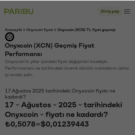
Giriş yap
Anasayfa
Onyxcoin fiyatı
Onyxcoin (XCN) TL fiyat geçmişi
Onyxcoin (XCN) Geçmiş Fiyat
Performansı
Onyxcoin'in yıllar içindeki fiyat değişimini inceleyin.
Performansını ve tarihindeki önemli dönüm noktalarını daha
iyi analiz edin.
17 Ağustos 2025 tarihindeki Onyxcoin fiyatı ne
kadardı?
17
Ağustos
2025
tarihindeki
Onyxcoin
fiyatı ne kadardı?
₺0,5078
≈
$0,01239443