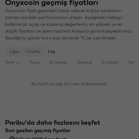
Onyxcoin geçmiş fiyatları
Onyxcoin fiyat geçmişini takip ederek kripto varlıkların
zaman içindeki performansını izleyin. Aşağıdaki tabloyu
kullanarak açılış ve kapanış değerlerini, en yüksek ve en
düşük fiyatları ve işlem hacmini kolayca görüntüleyebilirsiniz.
Seçtiğiniz günün kuru baz alınarak TL'ye çevrilmiştir.
1 gün
1 hafta
1 ay
Tarih
Açılış
En yüksek
Kapanış
En düşük
Haci
Bu tarih aralığı için veri bulunamadı.
Paribu'da daha fazlasını keşfet
Son gezilen geçmiş fiyatlar
2 Ocak 2025 Aave fiyatı