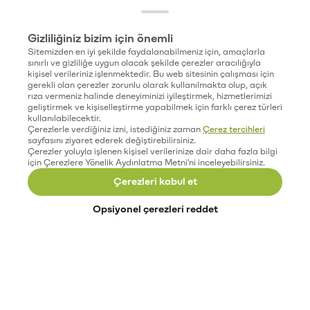
Gizliliğiniz bizim için önemli
Sitemizden en iyi şekilde faydalanabilmeniz için, amaçlarla
sınırlı ve gizliliğe uygun olacak şekilde çerezler aracılığıyla
kişisel verileriniz işlenmektedir. Bu web sitesinin çalışması için
gerekli olan çerezler zorunlu olarak kullanılmakta olup, açık
rıza vermeniz halinde deneyiminizi iyileştirmek, hizmetlerimizi
geliştirmek ve kişiselleştirme yapabilmek için farklı çerez türleri
kullanılabilecektir.
Çerezlerle verdiğiniz izni, istediğiniz zaman
Çerez tercihleri
sayfasını ziyaret ederek değiştirebilirsiniz.
Çerezler yoluyla işlenen kişisel verilerinize dair daha fazla bilgi
için Çerezlere Yönelik Aydınlatma Metni'ni inceleyebilirsiniz.
Çerezleri kabul et
Opsiyonel çerezleri reddet
Paribu’yu keşfet