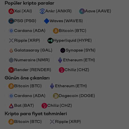
Popüler kripto paralar
Xai (XAI)
Ankr (ANKR)
Aave (AAVE)
PSG (PSG)
Waves (WAVES)
Cardano (ADA)
Bitcoin (BTC)
Ripple (XRP)
Hyperliquid (HYPE)
Galatasaray (GAL)
Synapse (SYN)
Numeraire (NMR)
Ethereum (ETH)
Render (RENDER)
Chiliz (CHZ)
Günün öne çıkanları
Bitcoin (BTC)
Ethereum (ETH)
Cardano (ADA)
Dogecoin (DOGE)
Bat (BAT)
Chiliz (CHZ)
Kripto para fiyat tahminleri
Bitcoin (BTC)
Ripple (XRP)