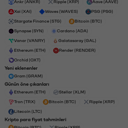
Ankr (ANKR)
Ripple (XRP)
Aave (AAVE)
Xai (XAI)
Waves (WAVES)
PSG (PSG)
Stargate Finance (STG)
Bitcoin (BTC)
Synapse (SYN)
Cardano (ADA)
Vanar (VANRY)
Galatasaray (GAL)
Ethereum (ETH)
Render (RENDER)
Orchid (OXT)
Yeni eklenenler
Gram (GRAM)
Günün öne çıkanları
Ethereum (ETH)
Stellar (XLM)
Tron (TRX)
Bitcoin (BTC)
Ripple (XRP)
Litecoin (LTC)
Kripto para fiyat tahminleri
Bitcoin (BTC)
Ripple (XRP)