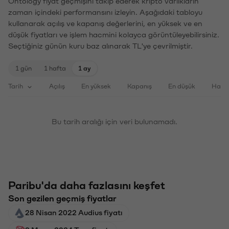
Ontology fiyat geçmişini takip ederek kripto varlıkların
zaman içindeki performansını izleyin. Aşağıdaki tabloyu
kullanarak açılış ve kapanış değerlerini, en yüksek ve en
düşük fiyatları ve işlem hacmini kolayca görüntüleyebilirsiniz.
Seçtiğiniz günün kuru baz alınarak TL'ye çevrilmiştir.
1 gün
1 hafta
1 ay
Tarih
Açılış
En yüksek
Kapanış
En düşük
Haci
Bu tarih aralığı için veri bulunamadı.
Paribu'da daha fazlasını keşfet
Son gezilen geçmiş fiyatlar
28 Nisan 2022 Audius fiyatı