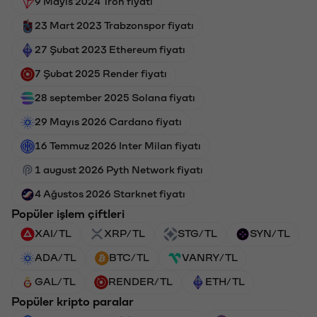
9 Mayıs 2024 Tron fiyatı
23 Mart 2023 Trabzonspor fiyatı
27 Şubat 2023 Ethereum fiyatı
7 Şubat 2025 Render fiyatı
28 september 2025 Solana fiyatı
29 Mayıs 2026 Cardano fiyatı
16 Temmuz 2026 Inter Milan fiyatı
1 august 2026 Pyth Network fiyatı
4 Ağustos 2026 Starknet fiyatı
Popüler işlem çiftleri
XAI/TL
XRP/TL
STG/TL
SYN/TL
ADA/TL
BTC/TL
VANRY/TL
GAL/TL
RENDER/TL
ETH/TL
Popüler kripto paralar