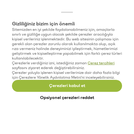
Gizliliğiniz bizim için önemli
Sitemizden en iyi şekilde faydalanabilmeniz için, amaçlarla
sınırlı ve gizliliğe uygun olacak şekilde çerezler aracılığıyla
kişisel verileriniz işlenmektedir. Bu web sitesinin çalışması için
gerekli olan çerezler zorunlu olarak kullanılmakta olup, açık
rıza vermeniz halinde deneyiminizi iyileştirmek, hizmetlerimizi
geliştirmek ve kişiselleştirme yapabilmek için farklı çerez türleri
kullanılabilecektir.
Çerezlerle verdiğiniz izni, istediğiniz zaman
Çerez tercihleri
sayfasını ziyaret ederek değiştirebilirsiniz.
Çerezler yoluyla işlenen kişisel verilerinize dair daha fazla bilgi
için Çerezlere Yönelik Aydınlatma Metni'ni inceleyebilirsiniz.
Çerezleri kabul et
Opsiyonel çerezleri reddet