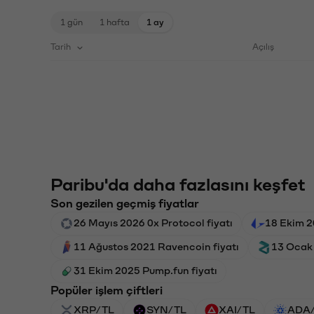
1 gün
1 hafta
1 ay
Tarih
Açılış
Paribu'da daha fazlasını keşfet
Son gezilen geçmiş fiyatlar
26 Mayıs 2026 0x Protocol fiyatı
18 Ekim 2
11 Ağustos 2021 Ravencoin fiyatı
13 Ocak 
31 Ekim 2025 Pump.fun fiyatı
Popüler işlem çiftleri
XRP/TL
SYN/TL
XAI/TL
ADA