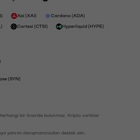
N)
Xai (XAI)
Cardano (ADA)
L)
Cartesi (CTSI)
Hyperliquid (HYPE)
)
pse (SYN)
li herhangi bir öneride bulunmaz. Kripto varlıklar
eya yatırım danışmanınızdan destek alın.