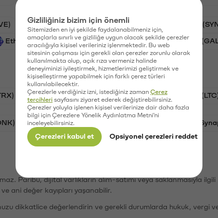
Gizliliğiniz bizim için önemli
VE)
PSG (PSG)
Waves (WAVES)
Synapse (SY
Sitemizden en iyi şekilde faydalanabilmeniz için,
amaçlarla sınırlı ve gizliliğe uygun olacak şekilde çerezler
Ethereum (ETH)
Vanar (VANRY)
Galatasaray (GA
aracılığıyla kişisel verileriniz işlenmektedir. Bu web
sitesinin çalışması için gerekli olan çerezler zorunlu olarak
kullanılmakta olup, açık rıza vermeniz halinde
deneyiminizi iyileştirmek, hizmetlerimizi geliştirmek ve
kişiselleştirme yapabilmek için farklı çerez türleri
kullanılabilecektir.
Çerezlerle verdiğiniz izni, istediğiniz zaman
Çerez
TRX)
Bitcoin (BTC)
Ripple (XRP)
Litecoin (LTC
tercihleri
sayfasını ziyaret ederek değiştirebilirsiniz.
Çerezler yoluyla işlenen kişisel verilerinize dair daha fazla
bilgi için Çerezlere Yönelik Aydınlatma Metni'ni
ONK)
Ethereum (ETH)
Avalanche (AVAX)
Syna
inceleyebilirsiniz.
Çerezleri kabul et
Opsiyonel çerezleri reddet
şımaz. Paribu, dijital varlıkların alım-satımı veya saklanmasıyla ilgi
r ve ani değer kayıpları yaşanabilir.
nuzu dikkatlice değerlendirin ve gerekli durumlarda hukuk, vergi v