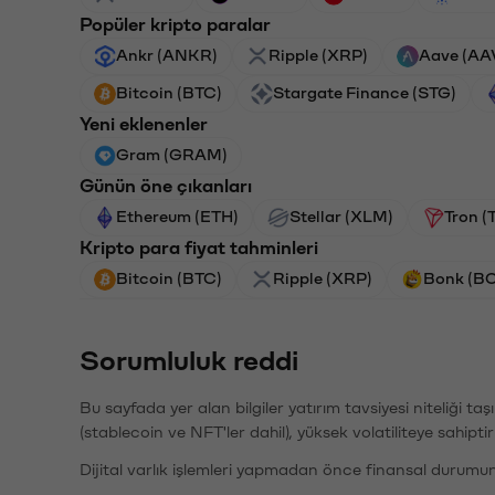
Popüler kripto paralar
Ankr (ANKR)
Ripple (XRP)
Aave (AA
Bitcoin (BTC)
Stargate Finance (STG)
Yeni eklenenler
Gram (GRAM)
Günün öne çıkanları
Ethereum (ETH)
Stellar (XLM)
Tron (
Kripto para fiyat tahminleri
Bitcoin (BTC)
Ripple (XRP)
Bonk (B
Sorumluluk reddi
Bu sayfada yer alan bilgiler yatırım tavsiyesi niteliği ta
(stablecoin ve NFT'ler dahil), yüksek volatiliteye sahipti
Dijital varlık işlemleri yapmadan önce finansal durumu