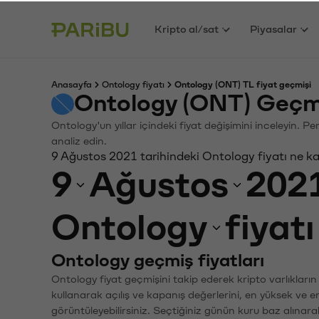
Kripto al/sat
Piyasalar
Anasayfa
Ontology fiyatı
Ontology (ONT) TL fiyat geçmişi
Ontology (ONT) Geçm
Ontology'un yıllar içindeki fiyat değişimini inceleyin. 
analiz edin.
9 Ağustos 2021 tarihindeki Ontology fiyatı ne k
9
Ağustos
202
Ontology
fiyat
Ontology geçmiş fiyatları
Ontology fiyat geçmişini takip ederek kripto varlıkları
kullanarak açılış ve kapanış değerlerini, en yüksek ve e
görüntüleyebilirsiniz. Seçtiğiniz günün kuru baz alınarak