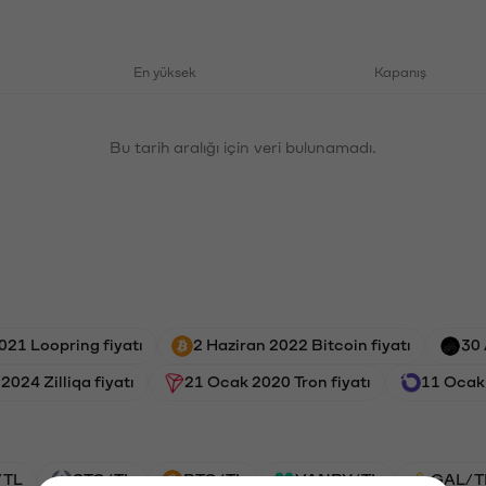
En yüksek
Kapanış
Bu tarih aralığı için veri bulunamadı.
021 Loopring fiyatı
2 Haziran 2022 Bitcoin fiyatı
30 
2024 Zilliqa fiyatı
21 Ocak 2020 Tron fiyatı
11 Ocak 
/TL
STG/TL
BTC/TL
VANRY/TL
GAL/T