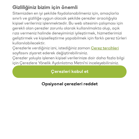
Gizliliğiniz bizim için önemli
Sitemizden en iyi şekilde faydalanabilmeniz için, amaçlarla
sınırlı ve gizliliğe uygun olacak şekilde çerezler aracılığıyla
kişisel verileriniz işlenmektedir. Bu web sitesinin çalışması için
gerekli olan çerezler zorunlu olarak kullanılmakta olup, açık
rıza vermeniz halinde deneyiminizi iyileştirmek, hizmetlerimizi
geliştirmek ve kişiselleştirme yapabilmek için farklı çerez türleri
kullanılabilecektir.
Çerezlerle verdiğiniz izni, istediğiniz zaman
Çerez tercihleri
sayfasını ziyaret ederek değiştirebilirsiniz.
Çerezler yoluyla işlenen kişisel verilerinize dair daha fazla bilgi
için Çerezlere Yönelik Aydınlatma Metni'ni inceleyebilirsiniz.
Çerezleri kabul et
Opsiyonel çerezleri reddet
Paribu’yu keşfet
Eğitimler
Etkinlikler