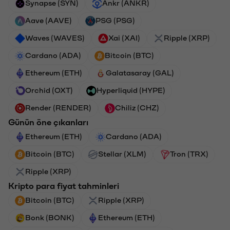
Synapse (SYN)
Ankr (ANKR)
Aave (AAVE)
PSG (PSG)
Waves (WAVES)
Xai (XAI)
Ripple (XRP)
Cardano (ADA)
Bitcoin (BTC)
Ethereum (ETH)
Galatasaray (GAL)
Orchid (OXT)
Hyperliquid (HYPE)
Render (RENDER)
Chiliz (CHZ)
Günün öne çıkanları
Ethereum (ETH)
Cardano (ADA)
Bitcoin (BTC)
Stellar (XLM)
Tron (TRX)
Ripple (XRP)
Kripto para fiyat tahminleri
Bitcoin (BTC)
Ripple (XRP)
Bonk (BONK)
Ethereum (ETH)