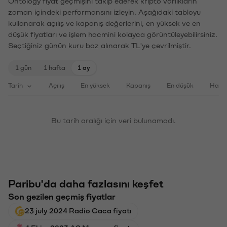
Ontology fiyat geçmişini takip ederek kripto varlıkların
zaman içindeki performansını izleyin. Aşağıdaki tabloyu
kullanarak açılış ve kapanış değerlerini, en yüksek ve en
düşük fiyatları ve işlem hacmini kolayca görüntüleyebilirsiniz.
Seçtiğiniz günün kuru baz alınarak TL'ye çevrilmiştir.
1 gün
1 hafta
1 ay
Tarih
Açılış
En yüksek
Kapanış
En düşük
Haci
Bu tarih aralığı için veri bulunamadı.
Paribu'da daha fazlasını keşfet
Son gezilen geçmiş fiyatlar
23 july 2024 Radio Caca fiyatı