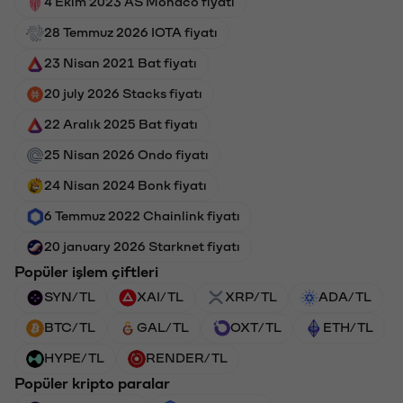
4 Ekim 2023 AS Monaco fiyatı
28 Temmuz 2026 IOTA fiyatı
23 Nisan 2021 Bat fiyatı
20 july 2026 Stacks fiyatı
22 Aralık 2025 Bat fiyatı
25 Nisan 2026 Ondo fiyatı
24 Nisan 2024 Bonk fiyatı
6 Temmuz 2022 Chainlink fiyatı
20 january 2026 Starknet fiyatı
Popüler işlem çiftleri
SYN/TL
XAI/TL
XRP/TL
ADA/TL
BTC/TL
GAL/TL
OXT/TL
ETH/TL
HYPE/TL
RENDER/TL
Popüler kripto paralar