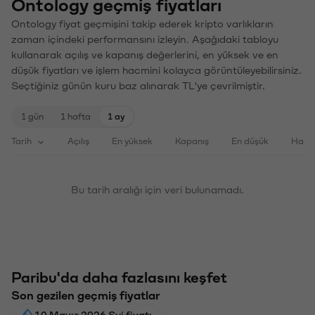
Ontology geçmiş fiyatları
Ontology fiyat geçmişini takip ederek kripto varlıkların
zaman içindeki performansını izleyin. Aşağıdaki tabloyu
kullanarak açılış ve kapanış değerlerini, en yüksek ve en
düşük fiyatları ve işlem hacmini kolayca görüntüleyebilirsiniz.
Seçtiğiniz günün kuru baz alınarak TL'ye çevrilmiştir.
1 gün
1 hafta
1 ay
Tarih
Açılış
En yüksek
Kapanış
En düşük
Haci
Bu tarih aralığı için veri bulunamadı.
Paribu'da daha fazlasını keşfet
Son gezilen geçmiş fiyatlar
10 Mayıs 2026 Sui fiyatı