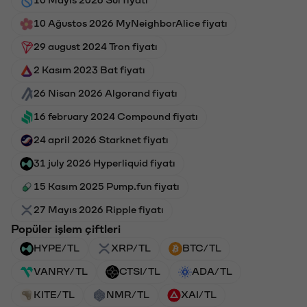
10 Ağustos 2026 MyNeighborAlice fiyatı
29 august 2024 Tron fiyatı
2 Kasım 2023 Bat fiyatı
26 Nisan 2026 Algorand fiyatı
16 february 2024 Compound fiyatı
24 april 2026 Starknet fiyatı
31 july 2026 Hyperliquid fiyatı
15 Kasım 2025 Pump.fun fiyatı
27 Mayıs 2026 Ripple fiyatı
Popüler işlem çiftleri
HYPE/TL
XRP/TL
BTC/TL
VANRY/TL
CTSI/TL
ADA/TL
KITE/TL
NMR/TL
XAI/TL