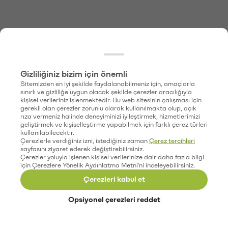
Gizliliğiniz bizim için önemli
Sitemizden en iyi şekilde faydalanabilmeniz için, amaçlarla
sınırlı ve gizliliğe uygun olacak şekilde çerezler aracılığıyla
kişisel verileriniz işlenmektedir. Bu web sitesinin çalışması için
gerekli olan çerezler zorunlu olarak kullanılmakta olup, açık
rıza vermeniz halinde deneyiminizi iyileştirmek, hizmetlerimizi
geliştirmek ve kişiselleştirme yapabilmek için farklı çerez türleri
kullanılabilecektir.
Çerezlerle verdiğiniz izni, istediğiniz zaman
Çerez tercihleri
sayfasını ziyaret ederek değiştirebilirsiniz.
Çerezler yoluyla işlenen kişisel verilerinize dair daha fazla bilgi
için Çerezlere Yönelik Aydınlatma Metni'ni inceleyebilirsiniz.
Çerezleri kabul et
Opsiyonel çerezleri reddet