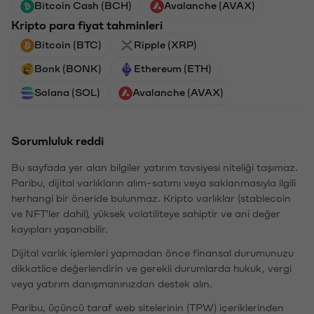
Bitcoin Cash (BCH)
Avalanche (AVAX)
Kripto para fiyat tahminleri
Bitcoin (BTC)
Ripple (XRP)
Bonk (BONK)
Ethereum (ETH)
Solana (SOL)
Avalanche (AVAX)
Sorumluluk reddi
Bu sayfada yer alan bilgiler yatırım tavsiyesi niteliği taşımaz.
Paribu, dijital varlıkların alım-satımı veya saklanmasıyla ilgili
herhangi bir öneride bulunmaz. Kripto varlıklar (stablecoin
ve NFT'ler dahil), yüksek volatiliteye sahiptir ve ani değer
kayıpları yaşanabilir.
Dijital varlık işlemleri yapmadan önce finansal durumunuzu
dikkatlice değerlendirin ve gerekli durumlarda hukuk, vergi
veya yatırım danışmanınızdan destek alın.
Paribu, üçüncü taraf web sitelerinin (TPW) içeriklerinden