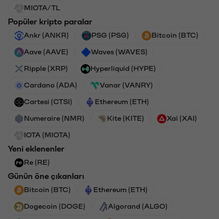
MIOTA/TL
Popüler kripto paralar
Ankr (ANKR)
PSG (PSG)
Bitcoin (BTC)
Aave (AAVE)
Waves (WAVES)
Ripple (XRP)
Hyperliquid (HYPE)
Cardano (ADA)
Vanar (VANRY)
Cartesi (CTSI)
Ethereum (ETH)
Numeraire (NMR)
Kite (KITE)
Xai (XAI)
IOTA (MIOTA)
Yeni eklenenler
Re (RE)
Günün öne çıkanları
Bitcoin (BTC)
Ethereum (ETH)
Dogecoin (DOGE)
Algorand (ALGO)