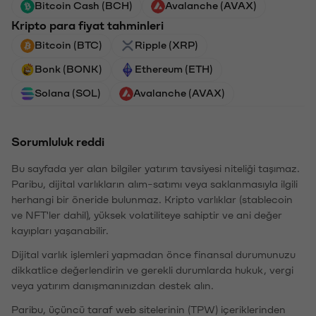
Bitcoin Cash (BCH)
Avalanche (AVAX)
Kripto para fiyat tahminleri
Bitcoin (BTC)
Ripple (XRP)
Bonk (BONK)
Ethereum (ETH)
Solana (SOL)
Avalanche (AVAX)
Sorumluluk reddi
Bu sayfada yer alan bilgiler yatırım tavsiyesi niteliği taşımaz.
Paribu, dijital varlıkların alım-satımı veya saklanmasıyla ilgili
herhangi bir öneride bulunmaz. Kripto varlıklar (stablecoin
ve NFT'ler dahil), yüksek volatiliteye sahiptir ve ani değer
kayıpları yaşanabilir.
Dijital varlık işlemleri yapmadan önce finansal durumunuzu
dikkatlice değerlendirin ve gerekli durumlarda hukuk, vergi
veya yatırım danışmanınızdan destek alın.
Paribu, üçüncü taraf web sitelerinin (TPW) içeriklerinden