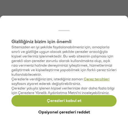
Gizliliğiniz bizim için önemli
Sitemizden en iyi şekilde faydalanabilmeniz için, amaçlarla
sınırlı ve gizliliğe uygun olacak şekilde çerezler aracılığıyla
kişisel verileriniz işlenmektedir. Bu web sitesinin çalışması için
gerekli olan çerezler zorunlu olarak kullanılmakta olup, açık
rıza vermeniz halinde deneyiminizi iyileştirmek, hizmetlerimizi
geliştirmek ve kişiselleştirme yapabilmek için farklı çerez türleri
kullanılabilecektir.
Çerezlerle verdiğiniz izni, istediğiniz zaman
Çerez tercihleri
sayfasını ziyaret ederek değiştirebilirsiniz.
Çerezler yoluyla işlenen kişisel verilerinize dair daha fazla bilgi
için Çerezlere Yönelik Aydınlatma Metni'ni inceleyebilirsiniz.
Çerezleri kabul et
Opsiyonel çerezleri reddet