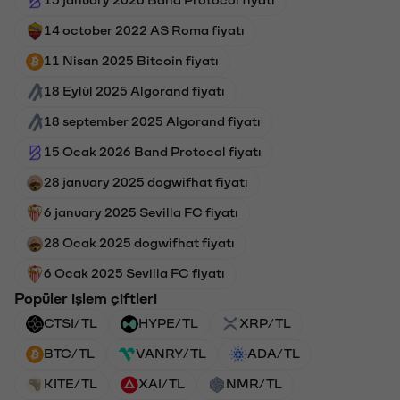
14 october 2022 AS Roma fiyatı
11 Nisan 2025 Bitcoin fiyatı
18 Eylül 2025 Algorand fiyatı
18 september 2025 Algorand fiyatı
15 Ocak 2026 Band Protocol fiyatı
28 january 2025 dogwifhat fiyatı
6 january 2025 Sevilla FC fiyatı
28 Ocak 2025 dogwifhat fiyatı
6 Ocak 2025 Sevilla FC fiyatı
Popüler işlem çiftleri
CTSI/TL
HYPE/TL
XRP/TL
BTC/TL
VANRY/TL
ADA/TL
KITE/TL
XAI/TL
NMR/TL