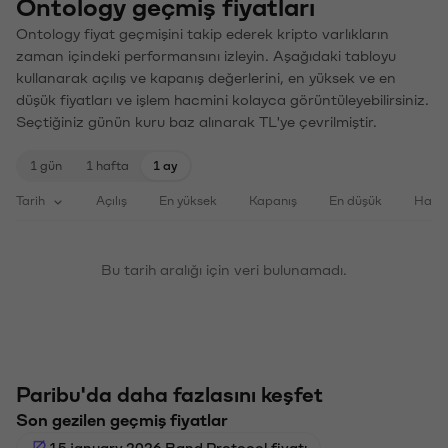
Ontology geçmiş fiyatları
Ontology fiyat geçmişini takip ederek kripto varlıkların
zaman içindeki performansını izleyin. Aşağıdaki tabloyu
kullanarak açılış ve kapanış değerlerini, en yüksek ve en
düşük fiyatları ve işlem hacmini kolayca görüntüleyebilirsiniz.
Seçtiğiniz günün kuru baz alınarak TL'ye çevrilmiştir.
1 gün
1 hafta
1 ay
Tarih
Açılış
En yüksek
Kapanış
En düşük
Haci
Bu tarih aralığı için veri bulunamadı.
Paribu'da daha fazlasını keşfet
Son gezilen geçmiş fiyatlar
15 january 2026 Band Protocol fiyatı