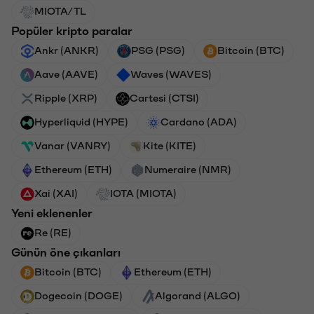
MIOTA/TL
Popüler kripto paralar
Ankr (ANKR)
PSG (PSG)
Bitcoin (BTC)
Aave (AAVE)
Waves (WAVES)
Ripple (XRP)
Cartesi (CTSI)
Hyperliquid (HYPE)
Cardano (ADA)
Vanar (VANRY)
Kite (KITE)
Ethereum (ETH)
Numeraire (NMR)
Xai (XAI)
IOTA (MIOTA)
Yeni eklenenler
Re (RE)
Günün öne çıkanları
Bitcoin (BTC)
Ethereum (ETH)
Dogecoin (DOGE)
Algorand (ALGO)