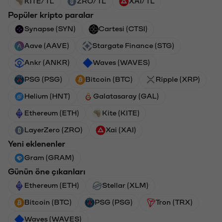
KITE/TL
ZRO/TL
XAI/TL
Popüler kripto paralar
Synapse (SYN)
Cartesi (CTSI)
Aave (AAVE)
Stargate Finance (STG)
Ankr (ANKR)
Waves (WAVES)
PSG (PSG)
Bitcoin (BTC)
Ripple (XRP)
Helium (HNT)
Galatasaray (GAL)
Ethereum (ETH)
Kite (KITE)
LayerZero (ZRO)
Xai (XAI)
Yeni eklenenler
Gram (GRAM)
Günün öne çıkanları
Ethereum (ETH)
Stellar (XLM)
Bitcoin (BTC)
PSG (PSG)
Tron (TRX)
Waves (WAVES)