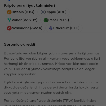
Kripto para fiyat tahminleri
Bitcoin (BTC)
Ripple (XRP)
Vanar (VANRY)
Pepe (PEPE)
Avalanche (AVAX)
Ethereum (ETH)
Sorumluluk reddi
Bu sayfada yer alan bilgiler yatırım tavsiyesi niteliği taşımaz.
Paribu, dijital varlıkların alım-satımı veya saklanmasıyla ilgili
herhangi bir öneride bulunmaz. Kripto varlıklar (stablecoin
ve NFT'ler dahil), yüksek volatiliteye sahiptir ve ani değer
kayıpları yaşanabilir.
Dijital varlık işlemleri yapmadan önce finansal durumunuzu
dikkatlice değerlendirin ve gerekli durumlarda hukuk, vergi
veya yatırım danışmanınızdan destek alın.
Paribu, üçüncü taraf web sitelerinin (TPW) içeriklerinden
veya kullanımından kaynaklanabilecek zarar, kayıp veya