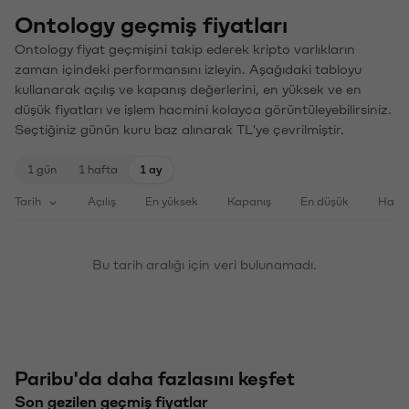
Ontology geçmiş fiyatları
Ontology fiyat geçmişini takip ederek kripto varlıkların
zaman içindeki performansını izleyin. Aşağıdaki tabloyu
kullanarak açılış ve kapanış değerlerini, en yüksek ve en
düşük fiyatları ve işlem hacmini kolayca görüntüleyebilirsiniz.
Seçtiğiniz günün kuru baz alınarak TL'ye çevrilmiştir.
1 gün
1 hafta
1 ay
Tarih
Açılış
En yüksek
Kapanış
En düşük
Haci
Bu tarih aralığı için veri bulunamadı.
Paribu'da daha fazlasını keşfet
Son gezilen geçmiş fiyatlar