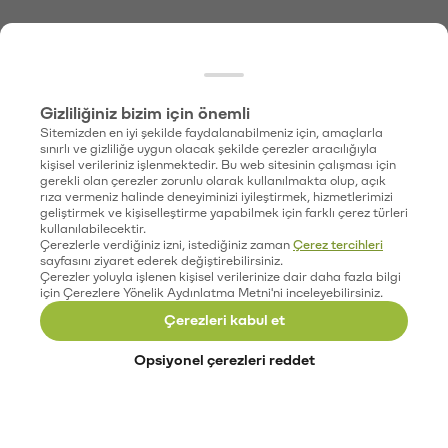
Gizliliğiniz bizim için önemli
Sitemizden en iyi şekilde faydalanabilmeniz için, amaçlarla
sınırlı ve gizliliğe uygun olacak şekilde çerezler aracılığıyla
kişisel verileriniz işlenmektedir. Bu web sitesinin çalışması için
gerekli olan çerezler zorunlu olarak kullanılmakta olup, açık
rıza vermeniz halinde deneyiminizi iyileştirmek, hizmetlerimizi
geliştirmek ve kişiselleştirme yapabilmek için farklı çerez türleri
kullanılabilecektir.
Çerezlerle verdiğiniz izni, istediğiniz zaman
Çerez tercihleri
sayfasını ziyaret ederek değiştirebilirsiniz.
Çerezler yoluyla işlenen kişisel verilerinize dair daha fazla bilgi
için Çerezlere Yönelik Aydınlatma Metni'ni inceleyebilirsiniz.
Çerezleri kabul et
Opsiyonel çerezleri reddet