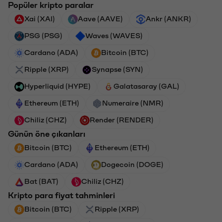
Popüler kripto paralar
Xai (XAI)
Aave (AAVE)
Ankr (ANKR)
PSG (PSG)
Waves (WAVES)
Cardano (ADA)
Bitcoin (BTC)
Ripple (XRP)
Synapse (SYN)
Hyperliquid (HYPE)
Galatasaray (GAL)
Ethereum (ETH)
Numeraire (NMR)
Chiliz (CHZ)
Render (RENDER)
Günün öne çıkanları
Bitcoin (BTC)
Ethereum (ETH)
Cardano (ADA)
Dogecoin (DOGE)
Bat (BAT)
Chiliz (CHZ)
Kripto para fiyat tahminleri
Bitcoin (BTC)
Ripple (XRP)