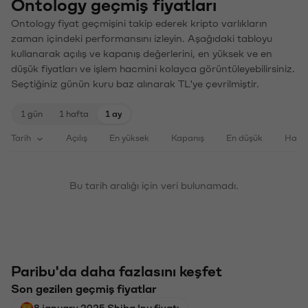
Ontology geçmiş fiyatları
Ontology fiyat geçmişini takip ederek kripto varlıkların
zaman içindeki performansını izleyin. Aşağıdaki tabloyu
kullanarak açılış ve kapanış değerlerini, en yüksek ve en
düşük fiyatları ve işlem hacmini kolayca görüntüleyebilirsiniz.
Seçtiğiniz günün kuru baz alınarak TL'ye çevrilmiştir.
1 gün
1 hafta
1 ay
Tarih
Açılış
En yüksek
Kapanış
En düşük
Haci
Bu tarih aralığı için veri bulunamadı.
Paribu'da daha fazlasını keşfet
Son gezilen geçmiş fiyatlar
8 january 2025 Shiba Inu fiyatı