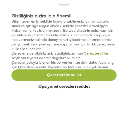
Gizliliğiniz bizim için önemli
Sitemizden en iyi şekilde faydalanabilmeniz için, amaçlarla
sınırlı ve gizliliğe uygun olacak şekilde çerezler aracılığıyla
kişisel verileriniz işlenmektedir. Bu web sitesinin çalışması için
gerekli olan çerezler zorunlu olarak kullanılmakta olup, açık
rıza vermeniz halinde deneyiminizi iyileştirmek, hizmetlerimizi
geliştirmek ve kişiselleştirme yapabilmek için farklı çerez türleri
kullanılabilecektir.
Çerezlerle verdiğiniz izni, istediğiniz zaman
Çerez tercihleri
sayfasını ziyaret ederek değiştirebilirsiniz.
Çerezler yoluyla işlenen kişisel verilerinize dair daha fazla bilgi
için Çerezlere Yönelik Aydınlatma Metni'ni inceleyebilirsiniz.
Çerezleri kabul et
Opsiyonel çerezleri reddet
Paribu’yu keşfet