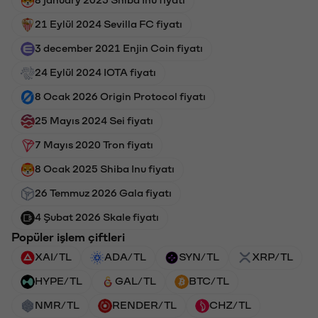
21 Eylül 2024 Sevilla FC fiyatı
3 december 2021 Enjin Coin fiyatı
24 Eylül 2024 IOTA fiyatı
8 Ocak 2026 Origin Protocol fiyatı
25 Mayıs 2024 Sei fiyatı
7 Mayıs 2020 Tron fiyatı
8 Ocak 2025 Shiba Inu fiyatı
26 Temmuz 2026 Gala fiyatı
4 Şubat 2026 Skale fiyatı
Popüler işlem çiftleri
XAI/TL
ADA/TL
SYN/TL
XRP/TL
HYPE/TL
GAL/TL
BTC/TL
NMR/TL
RENDER/TL
CHZ/TL