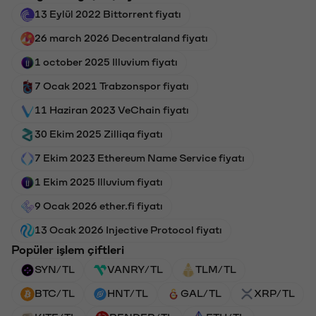
13 Eylül 2022 Bittorrent fiyatı
26 march 2026 Decentraland fiyatı
1 october 2025 Illuvium fiyatı
7 Ocak 2021 Trabzonspor fiyatı
11 Haziran 2023 VeChain fiyatı
30 Ekim 2025 Zilliqa fiyatı
7 Ekim 2023 Ethereum Name Service fiyatı
1 Ekim 2025 Illuvium fiyatı
9 Ocak 2026 ether.fi fiyatı
13 Ocak 2026 Injective Protocol fiyatı
Popüler işlem çiftleri
SYN/TL
VANRY/TL
TLM/TL
BTC/TL
HNT/TL
GAL/TL
XRP/TL