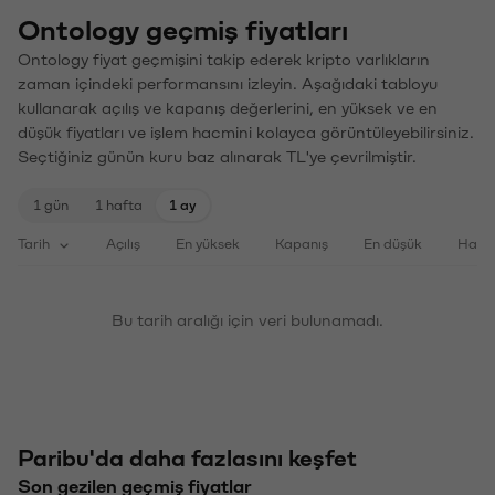
Ontology geçmiş fiyatları
Ontology fiyat geçmişini takip ederek kripto varlıkların
zaman içindeki performansını izleyin. Aşağıdaki tabloyu
kullanarak açılış ve kapanış değerlerini, en yüksek ve en
düşük fiyatları ve işlem hacmini kolayca görüntüleyebilirsiniz.
Seçtiğiniz günün kuru baz alınarak TL'ye çevrilmiştir.
1 gün
1 hafta
1 ay
Tarih
Açılış
En yüksek
Kapanış
En düşük
Haci
Bu tarih aralığı için veri bulunamadı.
Paribu'da daha fazlasını keşfet
Son gezilen geçmiş fiyatlar