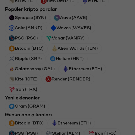
KITE/TL
RENDER/TL
ETH/TL
Popüler kripto paralar
Synapse (SYN)
Aave (AAVE)
Ankr (ANKR)
Waves (WAVES)
PSG (PSG)
Vanar (VANRY)
Bitcoin (BTC)
Alien Worlds (TLM)
Ripple (XRP)
Helium (HNT)
Galatasaray (GAL)
Ethereum (ETH)
Kite (KITE)
Render (RENDER)
Tron (TRX)
Yeni eklenenler
Gram (GRAM)
Günün öne çıkanları
Bitcoin (BTC)
Ethereum (ETH)
PSG (PSG)
Stellar (XLM)
Tron (TRX)