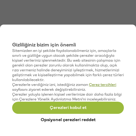
Gizliliğiniz bizim için önemli
Sitemizden en iyi şekilde faydalanabilmeniz için, amaçlarla
sınırlı ve gizliliğe uygun olacak şekilde çerezler aracılığıyla
kişisel verileriniz işlenmektedir. Bu web sitesinin çalışması için
gerekli olan çerezler zorunlu olarak kullanılmakta olup, açık
rıza vermeniz halinde deneyiminizi iyileştirmek, hizmetlerimizi
geliştirmek ve kişiselleştirme yapabilmek için farklı çerez türleri
kullanılabilecektir.
Çerezlerle verdiğiniz izni, istediğiniz zaman
Çerez tercihleri
sayfasını ziyaret ederek değiştirebilirsiniz.
Çerezler yoluyla işlenen kişisel verilerinize dair daha fazla bilgi
için Çerezlere Yönelik Aydınlatma Metni'ni inceleyebilirsiniz.
Çerezleri kabul et
Opsiyonel çerezleri reddet