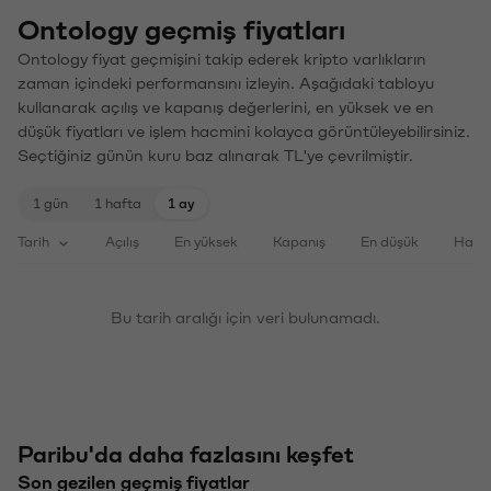
Ontology geçmiş fiyatları
Ontology fiyat geçmişini takip ederek kripto varlıkların
zaman içindeki performansını izleyin. Aşağıdaki tabloyu
kullanarak açılış ve kapanış değerlerini, en yüksek ve en
düşük fiyatları ve işlem hacmini kolayca görüntüleyebilirsiniz.
Seçtiğiniz günün kuru baz alınarak TL'ye çevrilmiştir.
1 gün
1 hafta
1 ay
Tarih
Açılış
En yüksek
Kapanış
En düşük
Haci
Bu tarih aralığı için veri bulunamadı.
Paribu'da daha fazlasını keşfet
Son gezilen geçmiş fiyatlar