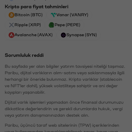
Kripto para fiyat tahminleri
Bitcoin (BTC)
Vanar (VANRY)
Ripple (XRP)
Pepe (PEPE)
Avalanche (AVAX)
Synapse (SYN)
Sorumluluk reddi
Bu sayfada yer alan bilgiler yatırım tavsiyesi niteliği taşımaz.
Paribu, dijital varlıkların alım-satımı veya saklanmasıyla ilgili
herhangi bir öneride bulunmaz. Kripto varlıklar (stablecoin
ve NFT'ler dahil), yüksek volatiliteye sahiptir ve ani değer
kayıpları yaşanabilir.
Dijital varlık işlemleri yapmadan önce finansal durumunuzu
dikkatlice değerlendirin ve gerekli durumlarda hukuk, vergi
veya yatırım danışmanınızdan destek alın.
Paribu, üçüncü taraf web sitelerinin (TPW) içeriklerinden
veya kullanımından kaynaklanabilecek zarar, kayıp veya