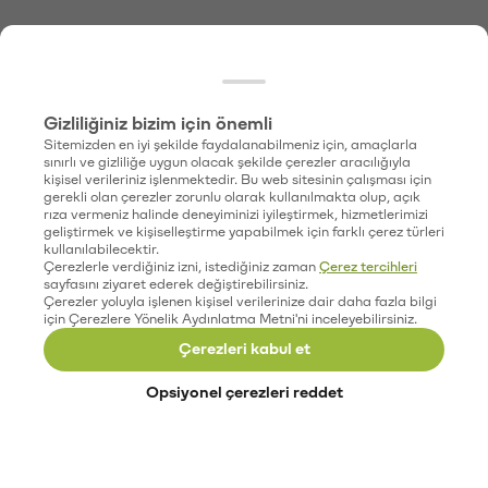
Gizliliğiniz bizim için önemli
Sitemizden en iyi şekilde faydalanabilmeniz için, amaçlarla
sınırlı ve gizliliğe uygun olacak şekilde çerezler aracılığıyla
kişisel verileriniz işlenmektedir. Bu web sitesinin çalışması için
gerekli olan çerezler zorunlu olarak kullanılmakta olup, açık
rıza vermeniz halinde deneyiminizi iyileştirmek, hizmetlerimizi
geliştirmek ve kişiselleştirme yapabilmek için farklı çerez türleri
kullanılabilecektir.
Çerezlerle verdiğiniz izni, istediğiniz zaman
Çerez tercihleri
sayfasını ziyaret ederek değiştirebilirsiniz.
Çerezler yoluyla işlenen kişisel verilerinize dair daha fazla bilgi
için Çerezlere Yönelik Aydınlatma Metni'ni inceleyebilirsiniz.
Çerezleri kabul et
Opsiyonel çerezleri reddet