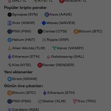
GAL/TL
KITE/TL
RENDER/TL
Popüler kripto paralar
Synapse (SYN)
Aave (AAVE)
Ankr (ANKR)
Waves (WAVES)
PSG (PSG)
Cartesi (CTSI)
Bitcoin (BTC)
Helium (HNT)
Ripple (XRP)
Alien Worlds (TLM)
Vanar (VANRY)
Ethereum (ETH)
Galatasaray (GAL)
Kite (KITE)
Render (RENDER)
Yeni eklenenler
Gram (GRAM)
Günün öne çıkanları
Bitcoin (BTC)
Ethereum (ETH)
PSG (PSG)
Stellar (XLM)
Tron (TRX)
Cardano (ADA)