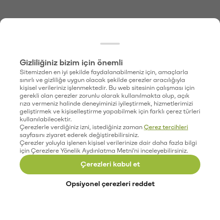
Gizliliğiniz bizim için önemli
Sitemizden en iyi şekilde faydalanabilmeniz için, amaçlarla
sınırlı ve gizliliğe uygun olacak şekilde çerezler aracılığıyla
kişisel verileriniz işlenmektedir. Bu web sitesinin çalışması için
gerekli olan çerezler zorunlu olarak kullanılmakta olup, açık
rıza vermeniz halinde deneyiminizi iyileştirmek, hizmetlerimizi
geliştirmek ve kişiselleştirme yapabilmek için farklı çerez türleri
kullanılabilecektir.
Çerezlerle verdiğiniz izni, istediğiniz zaman
Çerez tercihleri
sayfasını ziyaret ederek değiştirebilirsiniz.
Çerezler yoluyla işlenen kişisel verilerinize dair daha fazla bilgi
için Çerezlere Yönelik Aydınlatma Metni'ni inceleyebilirsiniz.
Çerezleri kabul et
Opsiyonel çerezleri reddet