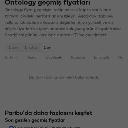
Ontology geçmiş fiyatları
Ontology fiyat geçmişini takip ederek kripto varlıkların
zaman içindeki performansını izleyin. Aşağıdaki tabloyu
kullanarak açılış ve kapanış değerlerini, en yüksek ve en
düşük fiyatları ve işlem hacmini kolayca görüntüleyebilirsiniz.
Seçtiğiniz günün kuru baz alınarak TL'ye çevrilmiştir.
1 gün
1 hafta
1 ay
Tarih
Açılış
En yüksek
Kapanış
En düşük
Haci
Bu tarih aralığı için veri bulunamadı.
Paribu'da daha fazlasını keşfet
Son gezilen geçmiş fiyatlar