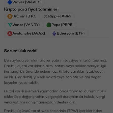
Waves (WAVES)
Kripto para fiyat tahminleri
Bitcoin (BTC)
Ripple (XRP)
Vanar (VANRY)
Pepe (PEPE)
Avalanche (AVAX)
Ethereum (ETH)
Sorumluluk reddi
Bu sayfada yer alan bilgiler yatırım tavsiyesi niteliği taşımaz.
Paribu, dijital varlıkların alım-satımı veya saklanmasıyla ilgili
herhangi bir öneride bulunmaz. Kripto varlıklar (stablecoin
ve NFT'ler dahil), yüksek volatiliteye sahiptir ve ani değer
kayıpları yaşanabilir.
Dijital varlık işlemleri yapmadan önce finansal durumunuzu
dikkatlice değerlendirin ve gerekli durumlarda hukuk, vergi
veya yatırım danışmanınızdan destek alın.
Paribu, üçüncü taraf web sitelerinin (TPW) içeriklerinden