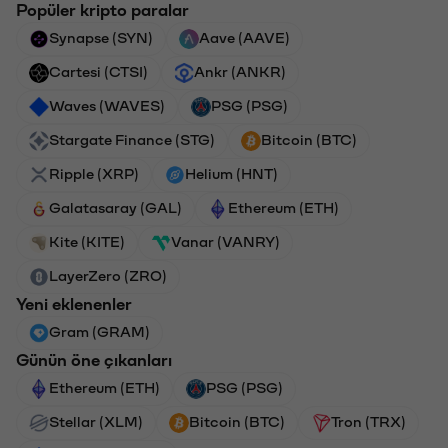
Popüler kripto paralar
Synapse (SYN)
Aave (AAVE)
Cartesi (CTSI)
Ankr (ANKR)
Waves (WAVES)
PSG (PSG)
Stargate Finance (STG)
Bitcoin (BTC)
Ripple (XRP)
Helium (HNT)
Galatasaray (GAL)
Ethereum (ETH)
Kite (KITE)
Vanar (VANRY)
LayerZero (ZRO)
Yeni eklenenler
Gram (GRAM)
Günün öne çıkanları
Ethereum (ETH)
PSG (PSG)
Stellar (XLM)
Bitcoin (BTC)
Tron (TRX)