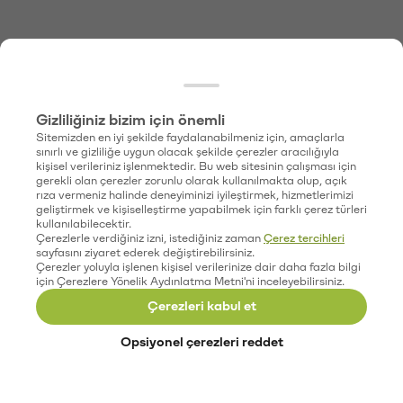
Gizliliğiniz bizim için önemli
Sitemizden en iyi şekilde faydalanabilmeniz için, amaçlarla
sınırlı ve gizliliğe uygun olacak şekilde çerezler aracılığıyla
kişisel verileriniz işlenmektedir. Bu web sitesinin çalışması için
gerekli olan çerezler zorunlu olarak kullanılmakta olup, açık
rıza vermeniz halinde deneyiminizi iyileştirmek, hizmetlerimizi
geliştirmek ve kişiselleştirme yapabilmek için farklı çerez türleri
kullanılabilecektir.
Çerezlerle verdiğiniz izni, istediğiniz zaman
Çerez tercihleri
sayfasını ziyaret ederek değiştirebilirsiniz.
Çerezler yoluyla işlenen kişisel verilerinize dair daha fazla bilgi
için Çerezlere Yönelik Aydınlatma Metni'ni inceleyebilirsiniz.
Çerezleri kabul et
Opsiyonel çerezleri reddet