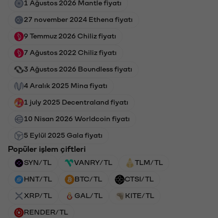
1 Ağustos 2026 Mantle fiyatı
27 november 2024 Ethena fiyatı
9 Temmuz 2026 Chiliz fiyatı
7 Ağustos 2022 Chiliz fiyatı
3 Ağustos 2026 Boundless fiyatı
4 Aralık 2025 Mina fiyatı
1 july 2025 Decentraland fiyatı
10 Nisan 2026 Worldcoin fiyatı
5 Eylül 2025 Gala fiyatı
Popüler işlem çiftleri
SYN/TL
VANRY/TL
TLM/TL
HNT/TL
BTC/TL
CTSI/TL
XRP/TL
GAL/TL
KITE/TL
RENDER/TL