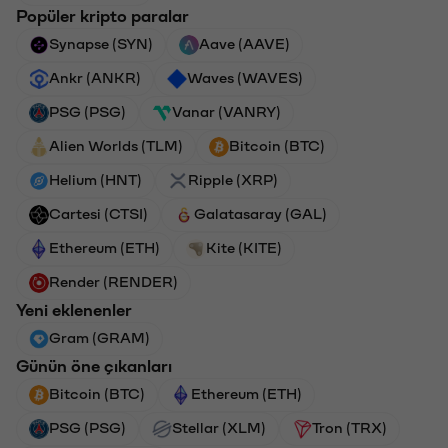
Popüler kripto paralar
Synapse (SYN)
Aave (AAVE)
Ankr (ANKR)
Waves (WAVES)
PSG (PSG)
Vanar (VANRY)
Alien Worlds (TLM)
Bitcoin (BTC)
Helium (HNT)
Ripple (XRP)
Cartesi (CTSI)
Galatasaray (GAL)
Ethereum (ETH)
Kite (KITE)
Render (RENDER)
Yeni eklenenler
Gram (GRAM)
Günün öne çıkanları
Bitcoin (BTC)
Ethereum (ETH)
PSG (PSG)
Stellar (XLM)
Tron (TRX)