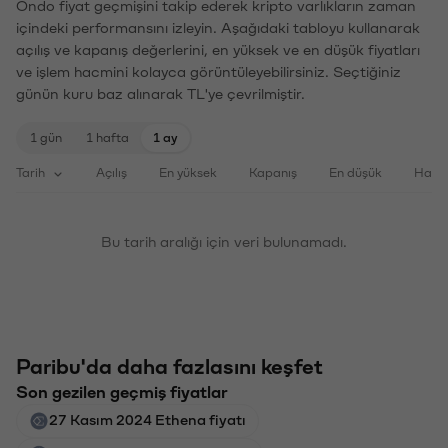
Ondo fiyat geçmişini takip ederek kripto varlıkların zaman
içindeki performansını izleyin. Aşağıdaki tabloyu kullanarak
açılış ve kapanış değerlerini, en yüksek ve en düşük fiyatları
ve işlem hacmini kolayca görüntüleyebilirsiniz. Seçtiğiniz
günün kuru baz alınarak TL'ye çevrilmiştir.
1 gün
1 hafta
1 ay
Tarih
Açılış
En yüksek
Kapanış
En düşük
Haci
Bu tarih aralığı için veri bulunamadı.
Paribu'da daha fazlasını keşfet
Son gezilen geçmiş fiyatlar
27 Kasım 2024 Ethena fiyatı