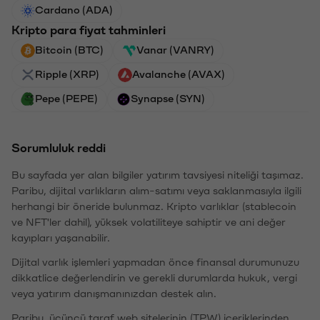
Cardano (ADA)
Kripto para fiyat tahminleri
Bitcoin (BTC)
Vanar (VANRY)
Ripple (XRP)
Avalanche (AVAX)
Pepe (PEPE)
Synapse (SYN)
Sorumluluk reddi
Bu sayfada yer alan bilgiler yatırım tavsiyesi niteliği taşımaz.
Paribu, dijital varlıkların alım-satımı veya saklanmasıyla ilgili
herhangi bir öneride bulunmaz. Kripto varlıklar (stablecoin
ve NFT'ler dahil), yüksek volatiliteye sahiptir ve ani değer
kayıpları yaşanabilir.
Dijital varlık işlemleri yapmadan önce finansal durumunuzu
dikkatlice değerlendirin ve gerekli durumlarda hukuk, vergi
veya yatırım danışmanınızdan destek alın.
Paribu, üçüncü taraf web sitelerinin (TPW) içeriklerinden