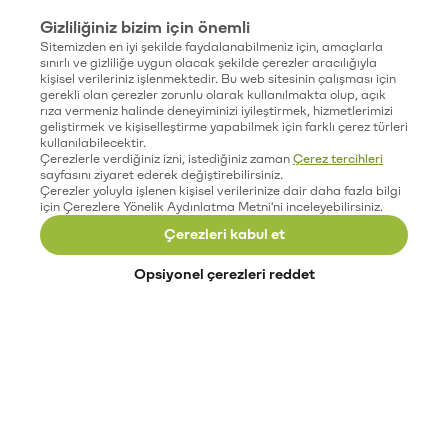
Gizliliğiniz bizim için önemli
Sitemizden en iyi şekilde faydalanabilmeniz için, amaçlarla
sınırlı ve gizliliğe uygun olacak şekilde çerezler aracılığıyla
kişisel verileriniz işlenmektedir. Bu web sitesinin çalışması için
gerekli olan çerezler zorunlu olarak kullanılmakta olup, açık
rıza vermeniz halinde deneyiminizi iyileştirmek, hizmetlerimizi
geliştirmek ve kişiselleştirme yapabilmek için farklı çerez türleri
kullanılabilecektir.
Çerezlerle verdiğiniz izni, istediğiniz zaman
Çerez tercihleri
sayfasını ziyaret ederek değiştirebilirsiniz.
Çerezler yoluyla işlenen kişisel verilerinize dair daha fazla bilgi
için Çerezlere Yönelik Aydınlatma Metni'ni inceleyebilirsiniz.
Çerezleri kabul et
Opsiyonel çerezleri reddet
Paribu’yu keşfet
Eğitimler