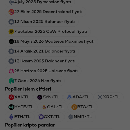
4 july 2025 Dymension fiyatı
27 Ekim 2025 Decentraland fiyatı
13 Nisan 2025 Balancer fiyatı
7 october 2025 CoW Protocol fiyatı
18 Mayıs 2026 Goatseus Maximus fiyatı
14 Aralık 2021 Balancer fiyatı
13 Kasım 2023 Balancer fiyatı
28 Haziran 2025 Uniswap fiyatı
7 Ocak 2026 Neo fiyatı
Popüler işlem çiftleri
XAI/TL
SYN/TL
ADA/TL
XRP/TL
HYPE/TL
GAL/TL
BTC/TL
ETH/TL
OXT/TL
NMR/TL
Popüler kripto paralar