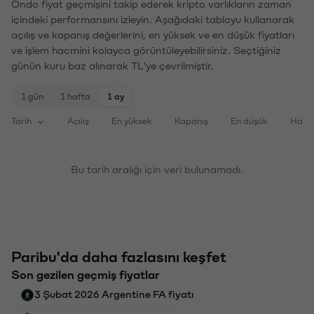
Ondo fiyat geçmişini takip ederek kripto varlıkların zaman
içindeki performansını izleyin. Aşağıdaki tabloyu kullanarak
açılış ve kapanış değerlerini, en yüksek ve en düşük fiyatları
ve işlem hacmini kolayca görüntüleyebilirsiniz. Seçtiğiniz
günün kuru baz alınarak TL'ye çevrilmiştir.
1 gün
1 hafta
1 ay
Tarih
Açılış
En yüksek
Kapanış
En düşük
Haci
Bu tarih aralığı için veri bulunamadı.
Paribu'da daha fazlasını keşfet
Son gezilen geçmiş fiyatlar
3 Şubat 2026 Argentine FA fiyatı