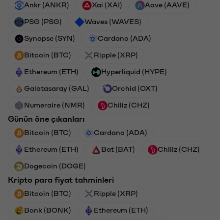
Ankr (ANKR)
Xai (XAI)
Aave (AAVE)
PSG (PSG)
Waves (WAVES)
Synapse (SYN)
Cardano (ADA)
Bitcoin (BTC)
Ripple (XRP)
Ethereum (ETH)
Hyperliquid (HYPE)
Galatasaray (GAL)
Orchid (OXT)
Numeraire (NMR)
Chiliz (CHZ)
Günün öne çıkanları
Bitcoin (BTC)
Cardano (ADA)
Ethereum (ETH)
Bat (BAT)
Chiliz (CHZ)
Dogecoin (DOGE)
Kripto para fiyat tahminleri
Bitcoin (BTC)
Ripple (XRP)
Bonk (BONK)
Ethereum (ETH)