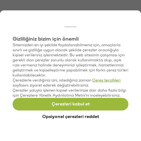
Gizliliğiniz bizim için önemli
Sitemizden en iyi şekilde faydalanabilmeniz için, amaçlarla
sınırlı ve gizliliğe uygun olacak şekilde çerezler aracılığıyla
kişisel verileriniz işlenmektedir. Bu web sitesinin çalışması için
gerekli olan çerezler zorunlu olarak kullanılmakta olup, açık
rıza vermeniz halinde deneyiminizi iyileştirmek, hizmetlerimizi
geliştirmek ve kişiselleştirme yapabilmek için farklı çerez türleri
kullanılabilecektir.
Çerezlerle verdiğiniz izni, istediğiniz zaman
Çerez tercihleri
sayfasını ziyaret ederek değiştirebilirsiniz.
Çerezler yoluyla işlenen kişisel verilerinize dair daha fazla bilgi
için Çerezlere Yönelik Aydınlatma Metni'ni inceleyebilirsiniz.
Çerezleri kabul et
Opsiyonel çerezleri reddet