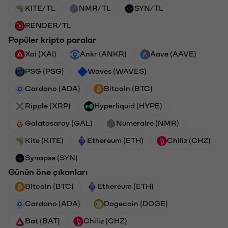
KITE/TL
NMR/TL
SYN/TL
RENDER/TL
Popüler kripto paralar
Xai (XAI)
Ankr (ANKR)
Aave (AAVE)
PSG (PSG)
Waves (WAVES)
Cardano (ADA)
Bitcoin (BTC)
Ripple (XRP)
Hyperliquid (HYPE)
Galatasaray (GAL)
Numeraire (NMR)
Kite (KITE)
Ethereum (ETH)
Chiliz (CHZ)
Synapse (SYN)
Günün öne çıkanları
Bitcoin (BTC)
Ethereum (ETH)
Cardano (ADA)
Dogecoin (DOGE)
Bat (BAT)
Chiliz (CHZ)