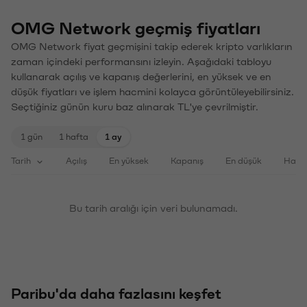
OMG Network geçmiş fiyatları
OMG Network fiyat geçmişini takip ederek kripto varlıkların
zaman içindeki performansını izleyin. Aşağıdaki tabloyu
kullanarak açılış ve kapanış değerlerini, en yüksek ve en
düşük fiyatları ve işlem hacmini kolayca görüntüleyebilirsiniz.
Seçtiğiniz günün kuru baz alınarak TL'ye çevrilmiştir.
1 gün
1 hafta
1 ay
Tarih
Açılış
En yüksek
Kapanış
En düşük
Haci
Bu tarih aralığı için veri bulunamadı.
Paribu'da daha fazlasını keşfet