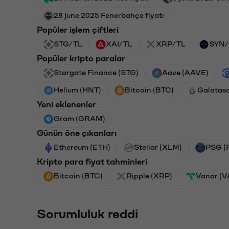
28 june 2025 Fenerbahçe fiyatı
Popüler işlem çiftleri
STG/TL
XAI/TL
XRP/TL
SYN/
Popüler kripto paralar
Stargate Finance (STG)
Aave (AAVE)
Helium (HNT)
Bitcoin (BTC)
Galatas
Yeni eklenenler
Gram (GRAM)
Günün öne çıkanları
Ethereum (ETH)
Stellar (XLM)
PSG (
Kripto para fiyat tahminleri
Bitcoin (BTC)
Ripple (XRP)
Vanar (
Sorumluluk reddi