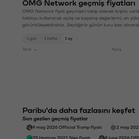
OMG Network geçmiş fiyatları
OMG Network fiyat geçmişini takip ederek kripto varlık
tabloyu kullanarak açılış ve kapanış değerlerini, en yük
görüntüleyebilirsiniz. Seçtiğiniz günün kuru baz alınarak
1 gün
1 hafta
1 ay
Tarih
Açılış
Paribu'da daha fazlasını keşfet
Son gezilen geçmiş fiyatlar
9 may 2026 Official Trump fiyatı
2 may 202
25 Haziran 2021 Neo fiyatı
8 june 2026 Offi