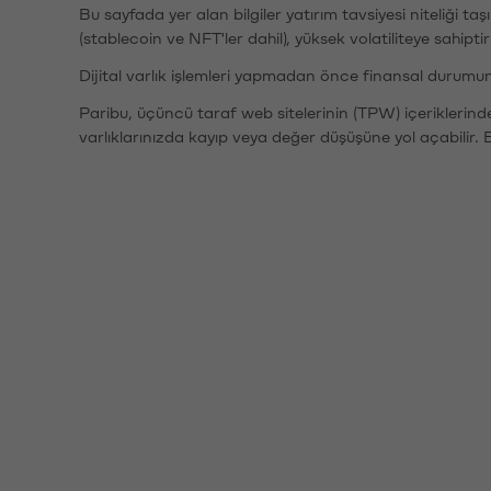
Bu sayfada yer alan bilgiler yatırım tavsiyesi niteliği ta
(stablecoin ve NFT'ler dahil), yüksek volatiliteye sahipti
Dijital varlık işlemleri yapmadan önce finansal durumu
Paribu, üçüncü taraf web sitelerinin (TPW) içeriklerin
varlıklarınızda kayıp veya değer düşüşüne yol açabilir. 