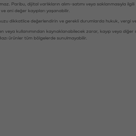
şımaz. Paribu, dijital varlıkların alım-satımı veya saklanmasıyla ilgi
r ve ani değer kayıpları yaşanabilir.
nuzu dikkatlice değerlendirin ve gerekli durumlarda hukuk, vergi v
den veya kullanımından kaynaklanabilecek zarar, kayıp veya diğer 
Bazı ürünler tüm bölgelerde sunulmayabilir.