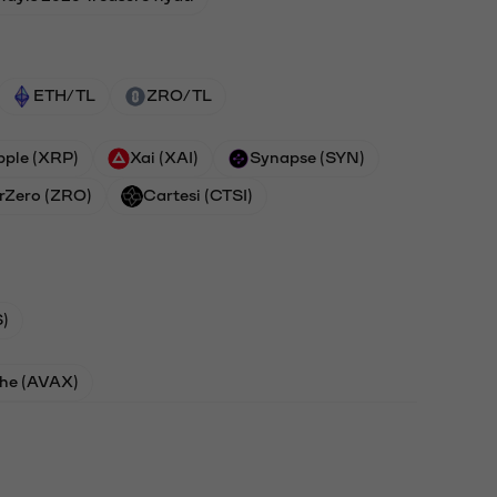
ETH/TL
ZRO/TL
pple (XRP)
Xai (XAI)
Synapse (SYN)
rZero (ZRO)
Cartesi (CTSI)
)
he (AVAX)