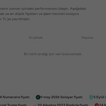
ların zaman içindeki performansını izleyin. Aşağıdaki
sek ve en düşük fiyatları ve işlem hacmini kolayca
 TL'ye çevrilmiştir.
En yüksek
Kapanış
Bu tarih aralığı için veri bulunamadı.
4 Numeraire fiyatı
9 may 2026 Solayer fiyatı
5 Eylül
cial Trump fiyatı
20 Ağustos 2023 Radicle fiyatı
24 M