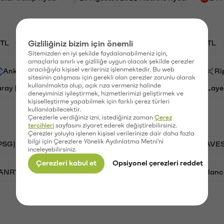
TL
Gizliliğiniz bizim için önemli
HNT/TL
BTC/TL
GAL/TL
OXT/TL
Sitemizden en iyi şekilde faydalanabilmeniz için,
amaçlarla sınırlı ve gizliliğe uygun olacak şekilde çerezler
aracılığıyla kişisel verileriniz işlenmektedir. Bu web
Ankr (ANKR)
Waves (WAVES)
PSG (PSG)
Ri
sitesinin çalışması için gerekli olan çerezler zorunlu olarak
kullanılmakta olup, açık rıza vermeniz halinde
aray (GAL)
Ethereum (ETH)
Orchid (OXT)
Laye
deneyiminizi iyileştirmek, hizmetlerimizi geliştirmek ve
kişiselleştirme yapabilmek için farklı çerez türleri
kullanılabilecektir.
Çerezlerle verdiğiniz izni, istediğiniz zaman
Çerez
tercihleri
sayfasını ziyaret ederek değiştirebilirsiniz.
Çerezler yoluyla işlenen kişisel verilerinize dair daha fazla
bilgi için Çerezlere Yönelik Aydınlatma Metni'ni
PSG)
Bitcoin (BTC)
Tron (TRX)
Waves (WAVES
inceleyebilirsiniz.
Çerezleri kabul et
Opsiyonel çerezleri reddet
VANRY)
Bonk (BONK)
Ethereum (ETH)
Avalanc