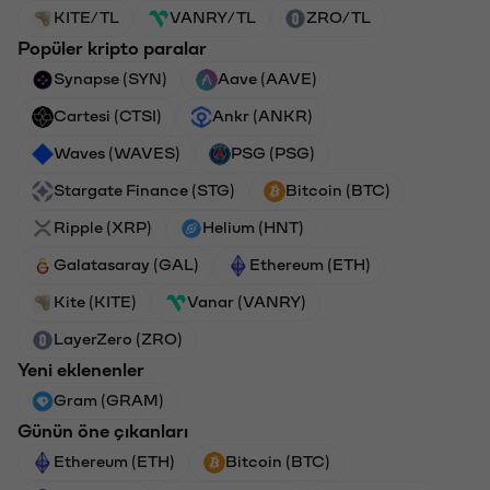
KITE/TL
VANRY/TL
ZRO/TL
Popüler kripto paralar
Synapse (SYN)
Aave (AAVE)
Cartesi (CTSI)
Ankr (ANKR)
Waves (WAVES)
PSG (PSG)
Stargate Finance (STG)
Bitcoin (BTC)
Ripple (XRP)
Helium (HNT)
Galatasaray (GAL)
Ethereum (ETH)
Kite (KITE)
Vanar (VANRY)
LayerZero (ZRO)
Yeni eklenenler
Gram (GRAM)
Günün öne çıkanları
Ethereum (ETH)
Bitcoin (BTC)