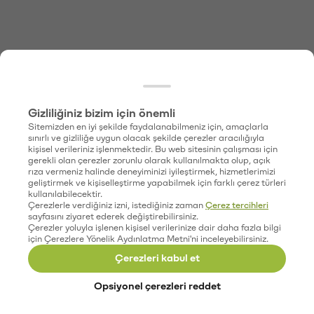
Gizliliğiniz bizim için önemli
Sitemizden en iyi şekilde faydalanabilmeniz için, amaçlarla
sınırlı ve gizliliğe uygun olacak şekilde çerezler aracılığıyla
kişisel verileriniz işlenmektedir. Bu web sitesinin çalışması için
gerekli olan çerezler zorunlu olarak kullanılmakta olup, açık
rıza vermeniz halinde deneyiminizi iyileştirmek, hizmetlerimizi
geliştirmek ve kişiselleştirme yapabilmek için farklı çerez türleri
kullanılabilecektir.
Çerezlerle verdiğiniz izni, istediğiniz zaman
Çerez tercihleri
sayfasını ziyaret ederek değiştirebilirsiniz.
Çerezler yoluyla işlenen kişisel verilerinize dair daha fazla bilgi
için Çerezlere Yönelik Aydınlatma Metni'ni inceleyebilirsiniz.
Çerezleri kabul et
Opsiyonel çerezleri reddet