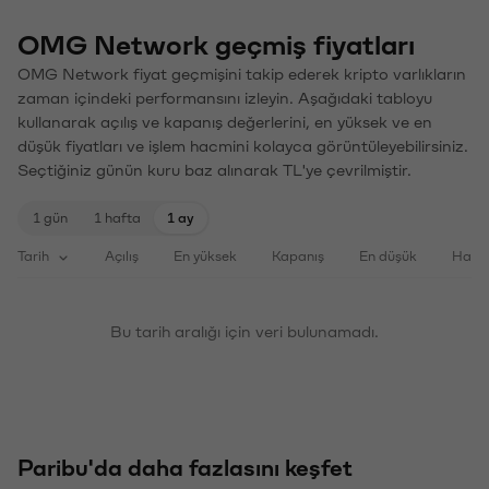
OMG Network geçmiş fiyatları
OMG Network fiyat geçmişini takip ederek kripto varlıkların
zaman içindeki performansını izleyin. Aşağıdaki tabloyu
kullanarak açılış ve kapanış değerlerini, en yüksek ve en
düşük fiyatları ve işlem hacmini kolayca görüntüleyebilirsiniz.
Seçtiğiniz günün kuru baz alınarak TL'ye çevrilmiştir.
1 gün
1 hafta
1 ay
Tarih
Açılış
En yüksek
Kapanış
En düşük
Haci
Bu tarih aralığı için veri bulunamadı.
Paribu'da daha fazlasını keşfet