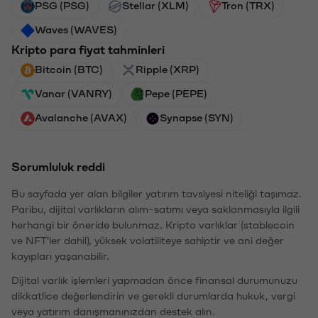
PSG (PSG)
Stellar (XLM)
Tron (TRX)
Waves (WAVES)
Kripto para fiyat tahminleri
Bitcoin (BTC)
Ripple (XRP)
Vanar (VANRY)
Pepe (PEPE)
Avalanche (AVAX)
Synapse (SYN)
Sorumluluk reddi
Bu sayfada yer alan bilgiler yatırım tavsiyesi niteliği taşımaz.
Paribu, dijital varlıkların alım-satımı veya saklanmasıyla ilgili
herhangi bir öneride bulunmaz. Kripto varlıklar (stablecoin
ve NFT'ler dahil), yüksek volatiliteye sahiptir ve ani değer
kayıpları yaşanabilir.
Dijital varlık işlemleri yapmadan önce finansal durumunuzu
dikkatlice değerlendirin ve gerekli durumlarda hukuk, vergi
veya yatırım danışmanınızdan destek alın.