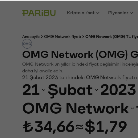
Kripto al/sat
Piyasalar
Anasayfa
OMG Network fiyatı
OMG Network (OMG) TL fiya
OMG Network (OMG) Ge
OMG Network'un yıllar içindeki fiyat değişimini inceley
daha iyi analiz edin.
21 Şubat 2023 tarihindeki OMG Network fiyatı 
21
Şubat
2023
OMG Network
₺34,66
≈
$1,79