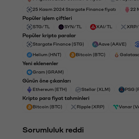
25 Kasım 2024 Stargate Finance fiyatı
22 
Popüler işlem çiftleri
STG/TL
SYN/TL
XAI/TL
XRP/
Popüler kripto paralar
Stargate Finance (STG)
Aave (AAVE)
Helium (HNT)
Bitcoin (BTC)
Galatas
Yeni eklenenler
Gram (GRAM)
Günün öne çıkanları
Ethereum (ETH)
Stellar (XLM)
PSG (
Kripto para fiyat tahminleri
Bitcoin (BTC)
Ripple (XRP)
Vanar (
Sorumluluk reddi