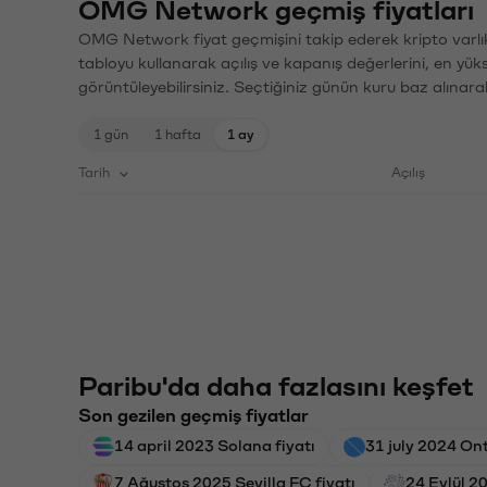
OMG Network geçmiş fiyatları
OMG Network fiyat geçmişini takip ederek kripto varlık
tabloyu kullanarak açılış ve kapanış değerlerini, en yük
görüntüleyebilirsiniz. Seçtiğiniz günün kuru baz alınarak
1 gün
1 hafta
1 ay
Tarih
Açılış
Paribu'da daha fazlasını keşfet
Son gezilen geçmiş fiyatlar
14 april 2023 Solana fiyatı
31 july 2024 Ont
7 Ağustos 2025 Sevilla FC fiyatı
24 Eylül 2