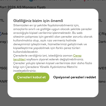
Mart 2026 AS Monaco fiyatı
TL
Gizliliğiniz bizim için önemli
HNT/TL
BTC/TL
GAL/TL
OXT/TL
Sitemizden en iyi şekilde faydalanabilmeniz için,
amaçlarla sınırlı ve gizliliğe uygun olacak şekilde çerezler
aracılığıyla kişisel verileriniz işlenmektedir. Bu web
Ankr (ANKR)
Waves (WAVES)
PSG (PSG)
Ri
sitesinin çalışması için gerekli olan çerezler zorunlu olarak
kullanılmakta olup, açık rıza vermeniz halinde
aray (GAL)
Ethereum (ETH)
Orchid (OXT)
Cart
deneyiminizi iyileştirmek, hizmetlerimizi geliştirmek ve
kişiselleştirme yapabilmek için farklı çerez türleri
kullanılabilecektir.
Çerezlerle verdiğiniz izni, istediğiniz zaman
Çerez
tercihleri
sayfasını ziyaret ederek değiştirebilirsiniz.
Çerezler yoluyla işlenen kişisel verilerinize dair daha fazla
bilgi için Çerezlere Yönelik Aydınlatma Metni'ni
PSG)
Bitcoin (BTC)
Tron (TRX)
Waves (WAVES
inceleyebilirsiniz.
Çerezleri kabul et
Opsiyonel çerezleri reddet
VANRY)
Bonk (BONK)
Ethereum (ETH)
Avalanc