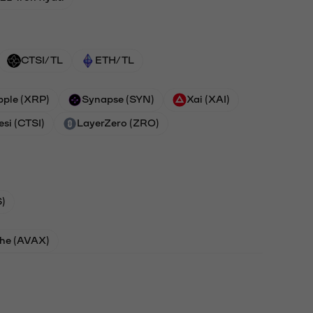
CTSI/TL
ETH/TL
pple (XRP)
Synapse (SYN)
Xai (XAI)
esi (CTSI)
LayerZero (ZRO)
)
he (AVAX)