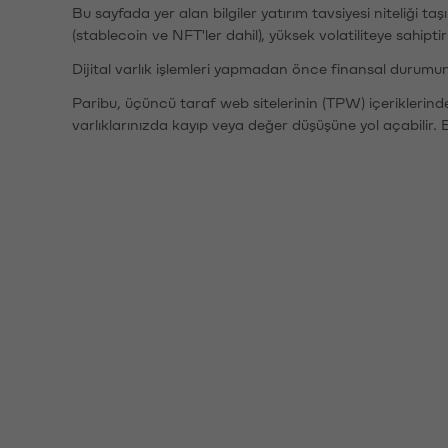
Bu sayfada yer alan bilgiler yatırım tavsiyesi niteliği ta
(stablecoin ve NFT'ler dahil), yüksek volatiliteye sahipti
Dijital varlık işlemleri yapmadan önce finansal durumu
Paribu, üçüncü taraf web sitelerinin (TPW) içeriklerin
varlıklarınızda kayıp veya değer düşüşüne yol açabilir. 