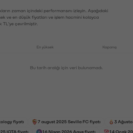
ların zaman içindeki performansını izleyin. Aşağıdaki
sek ve en düşük fiyatları ve işlem hacmini kolayca
 TL'ye çevrilmiştir.
En yüksek
Kapanış
Bu tarih aralığı için veri bulunamadı.
ology fiyatı
7 august 2025 Sevilla FC fiyatı
3 Ağusto
025 IOTA fiyatı
16 Nisan 2026 Aave fiyatı
14 Ocak 202