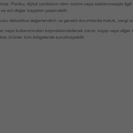
şımaz. Paribu, dijital varlıkların alım-satımı veya saklanmasıyla ilgi
r ve ani değer kayıpları yaşanabilir.
nuzu dikkatlice değerlendirin ve gerekli durumlarda hukuk, vergi v
den veya kullanımından kaynaklanabilecek zarar, kayıp veya diğer 
Bazı ürünler tüm bölgelerde sunulmayabilir.