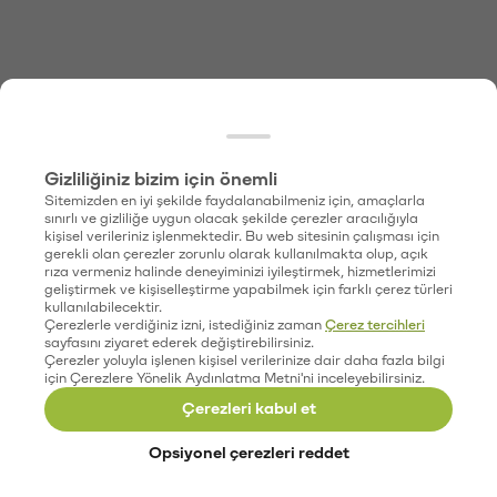
Gizliliğiniz bizim için önemli
Sitemizden en iyi şekilde faydalanabilmeniz için, amaçlarla
sınırlı ve gizliliğe uygun olacak şekilde çerezler aracılığıyla
kişisel verileriniz işlenmektedir. Bu web sitesinin çalışması için
gerekli olan çerezler zorunlu olarak kullanılmakta olup, açık
rıza vermeniz halinde deneyiminizi iyileştirmek, hizmetlerimizi
geliştirmek ve kişiselleştirme yapabilmek için farklı çerez türleri
kullanılabilecektir.
Çerezlerle verdiğiniz izni, istediğiniz zaman
Çerez tercihleri
sayfasını ziyaret ederek değiştirebilirsiniz.
Çerezler yoluyla işlenen kişisel verilerinize dair daha fazla bilgi
için Çerezlere Yönelik Aydınlatma Metni'ni inceleyebilirsiniz.
Çerezleri kabul et
Opsiyonel çerezleri reddet