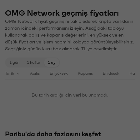
OMG Network geçmiş fiyatları
OMG Network fiyat geçmişini takip ederek kripto varlıkların
zaman içindeki performansını izleyin. Aşağıdaki tabloyu
kullanarak açılış ve kapanış değerlerini, en yüksek ve en
düşük fiyatları ve işlem hacmini kolayca görüntüleyebilirsiniz.
Seçtiğiniz günün kuru baz alınarak TL'ye çevrilmiştir.
1 gün
1 hafta
1 ay
Tarih
Açılış
En yüksek
Kapanış
En düşük
Haci
Bu tarih aralığı için veri bulunamadı.
Paribu'da daha fazlasını keşfet