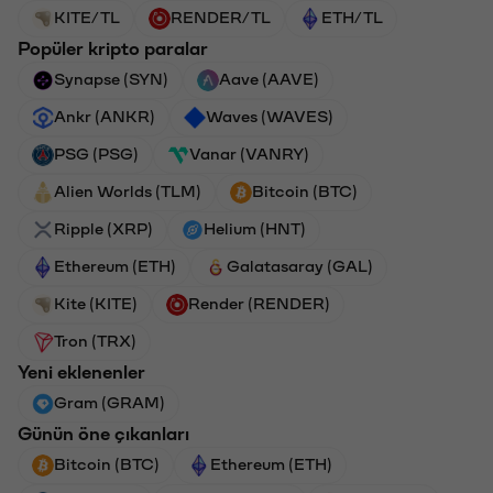
KITE/TL
RENDER/TL
ETH/TL
Popüler kripto paralar
Synapse (SYN)
Aave (AAVE)
Ankr (ANKR)
Waves (WAVES)
PSG (PSG)
Vanar (VANRY)
Alien Worlds (TLM)
Bitcoin (BTC)
Ripple (XRP)
Helium (HNT)
Ethereum (ETH)
Galatasaray (GAL)
Kite (KITE)
Render (RENDER)
Tron (TRX)
Yeni eklenenler
Gram (GRAM)
Günün öne çıkanları
Bitcoin (BTC)
Ethereum (ETH)