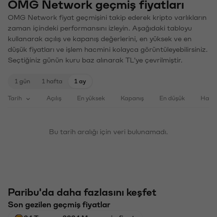
OMG Network geçmiş fiyatları
OMG Network fiyat geçmişini takip ederek kripto varlıkların
zaman içindeki performansını izleyin. Aşağıdaki tabloyu
kullanarak açılış ve kapanış değerlerini, en yüksek ve en
düşük fiyatları ve işlem hacmini kolayca görüntüleyebilirsiniz.
Seçtiğiniz günün kuru baz alınarak TL'ye çevrilmiştir.
1 gün
1 hafta
1 ay
Tarih
Açılış
En yüksek
Kapanış
En düşük
Haci
Bu tarih aralığı için veri bulunamadı.
Paribu'da daha fazlasını keşfet
Son gezilen geçmiş fiyatlar