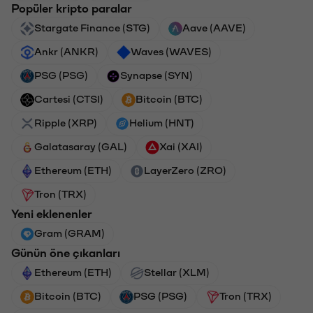
Popüler kripto paralar
Stargate Finance (STG)
Aave (AAVE)
Ankr (ANKR)
Waves (WAVES)
PSG (PSG)
Synapse (SYN)
Cartesi (CTSI)
Bitcoin (BTC)
Ripple (XRP)
Helium (HNT)
Galatasaray (GAL)
Xai (XAI)
Ethereum (ETH)
LayerZero (ZRO)
Tron (TRX)
Yeni eklenenler
Gram (GRAM)
Günün öne çıkanları
Ethereum (ETH)
Stellar (XLM)
Bitcoin (BTC)
PSG (PSG)
Tron (TRX)