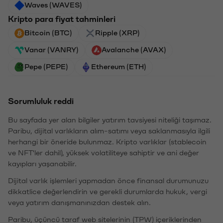
Waves (WAVES)
Kripto para fiyat tahminleri
Bitcoin (BTC)
Ripple (XRP)
Vanar (VANRY)
Avalanche (AVAX)
Pepe (PEPE)
Ethereum (ETH)
Sorumluluk reddi
Bu sayfada yer alan bilgiler yatırım tavsiyesi niteliği taşımaz.
Paribu, dijital varlıkların alım-satımı veya saklanmasıyla ilgili
herhangi bir öneride bulunmaz. Kripto varlıklar (stablecoin
ve NFT'ler dahil), yüksek volatiliteye sahiptir ve ani değer
kayıpları yaşanabilir.
Dijital varlık işlemleri yapmadan önce finansal durumunuzu
dikkatlice değerlendirin ve gerekli durumlarda hukuk, vergi
veya yatırım danışmanınızdan destek alın.
Paribu, üçüncü taraf web sitelerinin (TPW) içeriklerinden