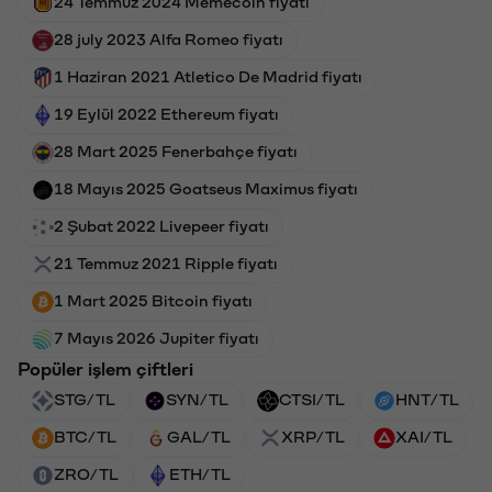
24 Temmuz 2024 Memecoin fiyatı
28 july 2023 Alfa Romeo fiyatı
1 Haziran 2021 Atletico De Madrid fiyatı
19 Eylül 2022 Ethereum fiyatı
28 Mart 2025 Fenerbahçe fiyatı
18 Mayıs 2025 Goatseus Maximus fiyatı
2 Şubat 2022 Livepeer fiyatı
21 Temmuz 2021 Ripple fiyatı
1 Mart 2025 Bitcoin fiyatı
7 Mayıs 2026 Jupiter fiyatı
Popüler işlem çiftleri
STG/TL
SYN/TL
CTSI/TL
HNT/TL
BTC/TL
GAL/TL
XRP/TL
XAI/TL
ZRO/TL
ETH/TL