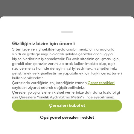
Gizliliğiniz bizim için önemli
Sitemizden en iyi şekilde faydalanabilmeniz için, amaçlarla
sınırlı ve gizliliğe uygun olacak şekilde çerezler aracılığıyla
kişisel verileriniz işlenmektedir. Bu web sitesinin çalışması için
gerekli olan çerezler zorunlu olarak kullanılmakta olup, açık
rıza vermeniz halinde deneyiminizi iyileştirmek, hizmetlerimizi
geliştirmek ve kişiselleştirme yapabilmek için farklı çerez türleri
kullanılabilecektir.
Çerezlerle verdiğiniz izni, istediğiniz zaman
Çerez tercihleri
sayfasını ziyaret ederek değiştirebilirsiniz.
Çerezler yoluyla işlenen kişisel verilerinize dair daha fazla bilgi
için Çerezlere Yönelik Aydınlatma Metni'ni inceleyebilirsiniz.
Çerezleri kabul et
Opsiyonel çerezleri reddet