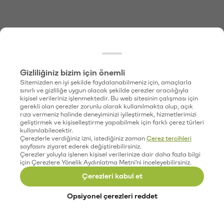
Gizliliğiniz bizim için önemli
Sitemizden en iyi şekilde faydalanabilmeniz için, amaçlarla
sınırlı ve gizliliğe uygun olacak şekilde çerezler aracılığıyla
kişisel verileriniz işlenmektedir. Bu web sitesinin çalışması için
gerekli olan çerezler zorunlu olarak kullanılmakta olup, açık
rıza vermeniz halinde deneyiminizi iyileştirmek, hizmetlerimizi
geliştirmek ve kişiselleştirme yapabilmek için farklı çerez türleri
kullanılabilecektir.
Çerezlerle verdiğiniz izni, istediğiniz zaman
Çerez tercihleri
sayfasını ziyaret ederek değiştirebilirsiniz.
Çerezler yoluyla işlenen kişisel verilerinize dair daha fazla bilgi
için Çerezlere Yönelik Aydınlatma Metni'ni inceleyebilirsiniz.
Çerezleri kabul et
Opsiyonel çerezleri reddet