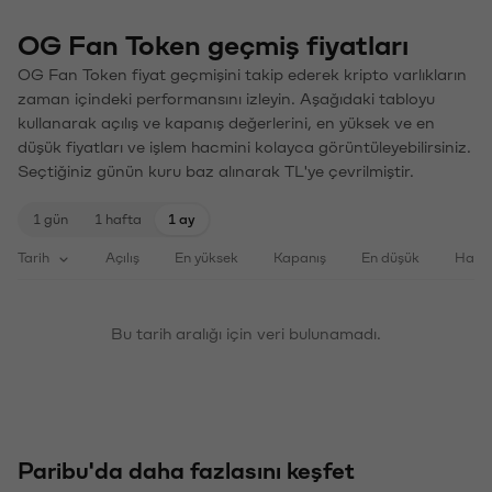
OG Fan Token geçmiş fiyatları
OG Fan Token fiyat geçmişini takip ederek kripto varlıkların
zaman içindeki performansını izleyin. Aşağıdaki tabloyu
kullanarak açılış ve kapanış değerlerini, en yüksek ve en
düşük fiyatları ve işlem hacmini kolayca görüntüleyebilirsiniz.
Seçtiğiniz günün kuru baz alınarak TL'ye çevrilmiştir.
1 gün
1 hafta
1 ay
Tarih
Açılış
En yüksek
Kapanış
En düşük
Haci
Bu tarih aralığı için veri bulunamadı.
Paribu'da daha fazlasını keşfet