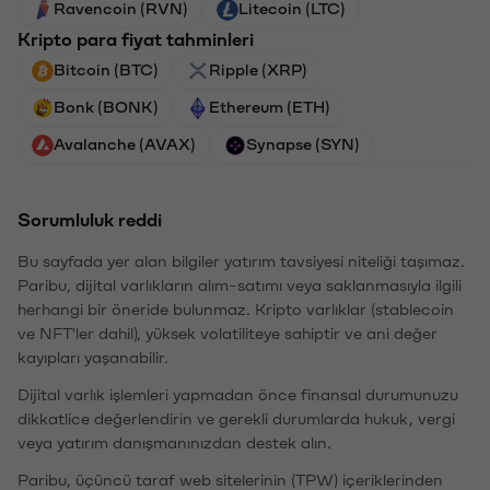
Ravencoin (RVN)
Litecoin (LTC)
Kripto para fiyat tahminleri
Bitcoin (BTC)
Ripple (XRP)
Bonk (BONK)
Ethereum (ETH)
Avalanche (AVAX)
Synapse (SYN)
Sorumluluk reddi
Bu sayfada yer alan bilgiler yatırım tavsiyesi niteliği taşımaz.
Paribu, dijital varlıkların alım-satımı veya saklanmasıyla ilgili
herhangi bir öneride bulunmaz. Kripto varlıklar (stablecoin
ve NFT'ler dahil), yüksek volatiliteye sahiptir ve ani değer
kayıpları yaşanabilir.
Dijital varlık işlemleri yapmadan önce finansal durumunuzu
dikkatlice değerlendirin ve gerekli durumlarda hukuk, vergi
veya yatırım danışmanınızdan destek alın.
Paribu, üçüncü taraf web sitelerinin (TPW) içeriklerinden