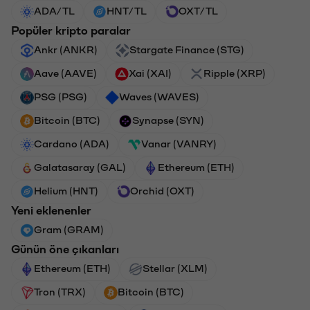
ADA/TL
HNT/TL
OXT/TL
Popüler kripto paralar
Ankr (ANKR)
Stargate Finance (STG)
Aave (AAVE)
Xai (XAI)
Ripple (XRP)
PSG (PSG)
Waves (WAVES)
Bitcoin (BTC)
Synapse (SYN)
Cardano (ADA)
Vanar (VANRY)
Galatasaray (GAL)
Ethereum (ETH)
Helium (HNT)
Orchid (OXT)
Yeni eklenenler
Gram (GRAM)
Günün öne çıkanları
Ethereum (ETH)
Stellar (XLM)
Tron (TRX)
Bitcoin (BTC)