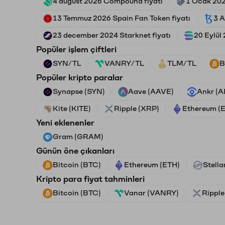
4 august 2026 Compound fiyatı
1 Ocak 2026
13 Temmuz 2026 Spain Fan Token fiyatı
3 A
23 december 2024 Starknet fiyatı
20 Eylül
Popüler işlem çiftleri
SYN/TL
VANRY/TL
TLM/TL
B
Popüler kripto paralar
Synapse (SYN)
Aave (AAVE)
Ankr (
Kite (KITE)
Ripple (XRP)
Ethereum (
Yeni eklenenler
Gram (GRAM)
Günün öne çıkanları
Bitcoin (BTC)
Ethereum (ETH)
Stella
Kripto para fiyat tahminleri
Bitcoin (BTC)
Vanar (VANRY)
Ripple