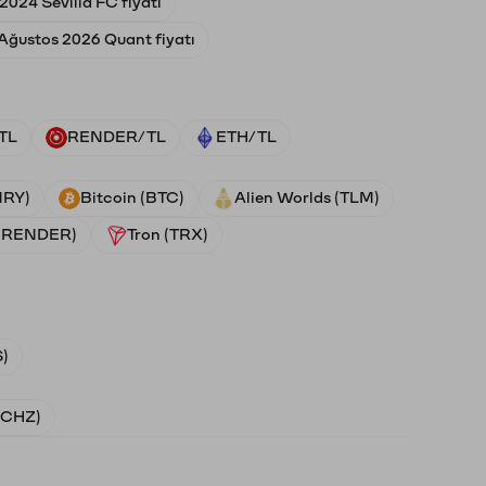
024 Sevilla FC fiyatı
Ağustos 2026 Quant fiyatı
TL
RENDER/TL
ETH/TL
NRY)
Bitcoin (BTC)
Alien Worlds (TLM)
 (RENDER)
Tron (TRX)
)
 (CHZ)