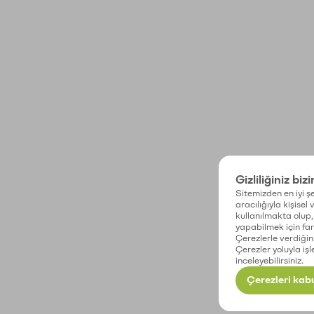
Gizliliğiniz biz
Sitemizden en iyi şe
aracılığıyla kişisel
kullanılmakta olup, 
yapabilmek için fark
Çerezlerle verdiğin
Çerezler yoluyla işl
inceleyebilirsiniz.
Çerezleri kabu