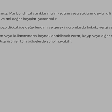
şımaz. Paribu, dijital varlıkların alım-satımı veya saklanmasıyla ilgi
r ve ani değer kayıpları yaşanabilir.
nuzu dikkatlice değerlendirin ve gerekli durumlarda hukuk, vergi v
den veya kullanımından kaynaklanabilecek zarar, kayıp veya diğer 
Bazı ürünler tüm bölgelerde sunulmayabilir.