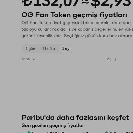
₺132,07
≈
$2,93
OG Fan Token geçmiş fiyatları
OG Fan Token fiyat geçmişini takip ederek kripto varlık
tabloyu kullanarak açılış ve kapanış değerlerini, en yük
görüntüleyebilirsiniz. Seçtiğiniz günün kuru baz alınarak
1 gün
1 hafta
1 ay
Tarih
Açılış
Paribu'da daha fazlasını keşfet
Son gezilen geçmiş fiyatlar