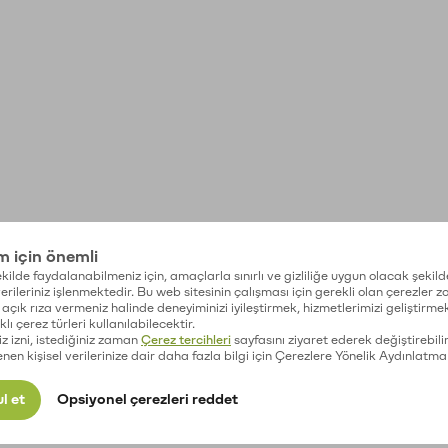
im için önemli
kilde faydalanabilmeniz için, amaçlarla sınırlı ve gizliliğe uygun olacak şekild
 verileriniz işlenmektedir. Bu web sitesinin çalışması için gerekli olan çerezler 
açık rıza vermeniz halinde deneyiminizi iyileştirmek, hizmetlerimizi geliştirmek
lı çerez türleri kullanılabilecektir.
iz izni, istediğiniz zaman
Çerez tercihleri
sayfasını ziyaret ederek değiştirebilir
enen kişisel verilerinize dair daha fazla bilgi için Çerezlere Yönelik Aydınlatma
l et
Opsiyonel çerezleri reddet