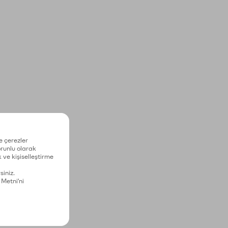
e çerezler
zorunlu olarak
 ve kişiselleştirme
siniz.
 Metni'ni