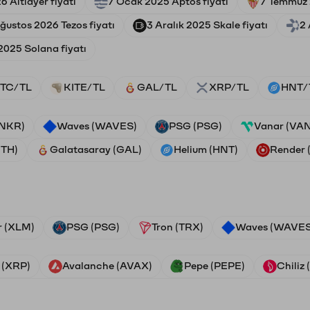
 Altlayer fiyatı
7 Ocak 2025 Aptos fiyatı
7 Temmuz 2
ğustos 2026 Tezos fiyatı
3 Aralık 2025 Skale fiyatı
2 
 2025 Solana fiyatı
TC/TL
KITE/TL
GAL/TL
XRP/TL
HNT/
ANKR)
Waves (WAVES)
PSG (PSG)
Vanar (VA
ETH)
Galatasaray (GAL)
Helium (HNT)
Render
r (XLM)
PSG (PSG)
Tron (TRX)
Waves (WAVES
 (XRP)
Avalanche (AVAX)
Pepe (PEPE)
Chiliz