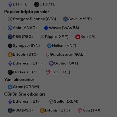
ETH/TL
CTSI/TL
Popüler kripto paralar
Stargate Finance (STG)
Aave (AAVE)
Ankr (ANKR)
Waves (WAVES)
PSG (PSG)
Ripple (XRP)
Xai (XAI)
Synapse (SYN)
Helium (HNT)
Bitcoin (BTC)
Galatasaray (GAL)
Ethereum (ETH)
Orchid (OXT)
Cartesi (CTSI)
Tron (TRX)
Yeni eklenenler
Gram (GRAM)
Günün öne çıkanları
Ethereum (ETH)
Stellar (XLM)
PSG (PSG)
Bitcoin (BTC)
Tron (TRX)