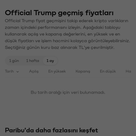
Official Trump geçmiş fiyatları
Official Trump fiyat geçmişini takip ederek kripto varlıkların
zaman içindeki performansını izleyin. Aşağıdaki tabloyu
kullanarak açılış ve kapanış değerlerini, en yüksek ve en
düşük fiyatları ve işlem hacmini kolayca görüntüleyebilirsiniz.
Seçtiğiniz günün kuru baz alınarak TL'ye çevrilmiştir.
1 gün
1 hafta
1 ay
Tarih
Açılış
En yüksek
Kapanış
En düşük
Haci
Bu tarih aralığı için veri bulunamadı.
Paribu'da daha fazlasını keşfet