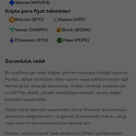
Waves (WAVES)
Kripto para fiyat tahminleri
Bitcoin (BTC)
Ripple (XRP)
Vanar (VANRY)
Bonk (BONK)
Ethereum (ETH)
Pepe (PEPE)
Sorumluluk reddi
Bu sayfada yer alan bilgiler yatırım tavsiyesi niteliği taşımaz.
Paribu, dijital varlıkların alım-satımı veya saklanmasıyla ilgili
herhangi bir öneride bulunmaz. Kripto varlıklar (stablecoin
ve NFT'ler dahil), yüksek volatiliteye sahiptir ve ani değer
kayıpları yaşanabilir.
Dijital varlık işlemleri yapmadan önce finansal durumunuzu
dikkatlice değerlendirin ve gerekli durumlarda hukuk, vergi
veya yatırım danışmanınızdan destek alın.
Paribu, üçüncü taraf web sitelerinin (TPW) içeriklerinden