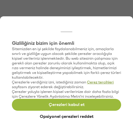
Gizliliğiniz bizim için önemli
Sitemizden en iyi şekilde faydalanabilmeniz için, amaçlarla
sınırlı ve gizliliğe uygun olacak şekilde çerezler aracılığıyla
kişisel verileriniz işlenmektedir. Bu web sitesinin çalışması için
gerekli olan çerezler zorunlu olarak kullanılmakta olup, açık
rıza vermeniz halinde deneyiminizi iyileştirmek, hizmetlerimizi
geliştirmek ve kişiselleştirme yapabilmek için farklı çerez türleri
kullanılabilecektir.
Çerezlerle verdiğiniz izni, istediğiniz zaman
Çerez tercihleri
sayfasını ziyaret ederek değiştirebilirsiniz.
Çerezler yoluyla işlenen kişisel verilerinize dair daha fazla bilgi
için Çerezlere Yönelik Aydınlatma Metni'ni inceleyebilirsiniz.
Çerezleri kabul et
Opsiyonel çerezleri reddet