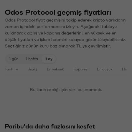
Odos Protocol geçmiş fiyatları
Odos Protocol fiyat geçmişini takip ederek kripto varlıkların
zaman içindeki performansını izleyin. Aşağıdaki tabloyu
kullanarak açılış ve kapanış değerlerini, en yüksek ve en
düşük fiyatları ve işlem hacmini kolayca görüntüleyebilirsiniz.
Seçtiğiniz günün kuru baz alınarak TL'ye çevrilmiştir.
1 gün
1 hafta
1 ay
Tarih
Açılış
En yüksek
Kapanış
En düşük
Haci
Bu tarih aralığı için veri bulunamadı.
Paribu'da daha fazlasını keşfet