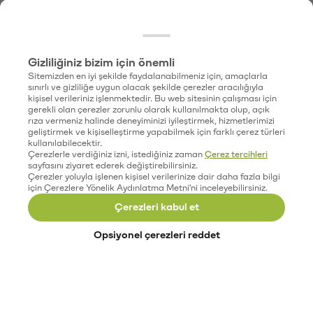
Gizliliğiniz bizim için önemli
Sitemizden en iyi şekilde faydalanabilmeniz için, amaçlarla
sınırlı ve gizliliğe uygun olacak şekilde çerezler aracılığıyla
kişisel verileriniz işlenmektedir. Bu web sitesinin çalışması için
gerekli olan çerezler zorunlu olarak kullanılmakta olup, açık
rıza vermeniz halinde deneyiminizi iyileştirmek, hizmetlerimizi
geliştirmek ve kişiselleştirme yapabilmek için farklı çerez türleri
kullanılabilecektir.
Çerezlerle verdiğiniz izni, istediğiniz zaman
Çerez tercihleri
sayfasını ziyaret ederek değiştirebilirsiniz.
Çerezler yoluyla işlenen kişisel verilerinize dair daha fazla bilgi
için Çerezlere Yönelik Aydınlatma Metni'ni inceleyebilirsiniz.
Çerezleri kabul et
Opsiyonel çerezleri reddet