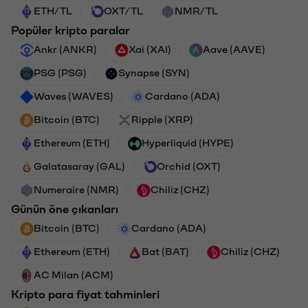
ETH/TL
OXT/TL
NMR/TL
Popüler kripto paralar
Ankr (ANKR)
Xai (XAI)
Aave (AAVE)
PSG (PSG)
Synapse (SYN)
Waves (WAVES)
Cardano (ADA)
Bitcoin (BTC)
Ripple (XRP)
Ethereum (ETH)
Hyperliquid (HYPE)
Galatasaray (GAL)
Orchid (OXT)
Numeraire (NMR)
Chiliz (CHZ)
Günün öne çıkanları
Bitcoin (BTC)
Cardano (ADA)
Ethereum (ETH)
Bat (BAT)
Chiliz (CHZ)
AC Milan (ACM)
Kripto para fiyat tahminleri