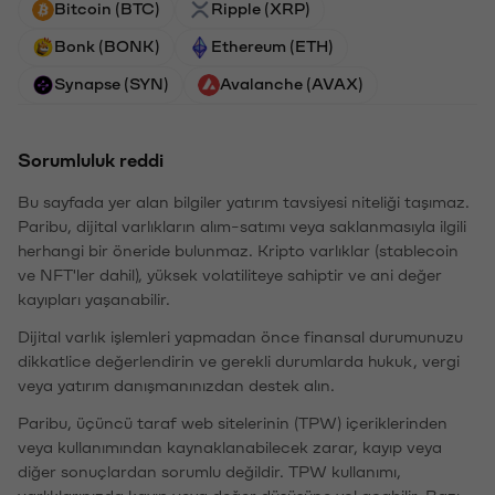
Bitcoin (BTC)
Ripple (XRP)
Bonk (BONK)
Ethereum (ETH)
Synapse (SYN)
Avalanche (AVAX)
Sorumluluk reddi
Bu sayfada yer alan bilgiler yatırım tavsiyesi niteliği taşımaz.
Paribu, dijital varlıkların alım-satımı veya saklanmasıyla ilgili
herhangi bir öneride bulunmaz. Kripto varlıklar (stablecoin
ve NFT'ler dahil), yüksek volatiliteye sahiptir ve ani değer
kayıpları yaşanabilir.
Dijital varlık işlemleri yapmadan önce finansal durumunuzu
dikkatlice değerlendirin ve gerekli durumlarda hukuk, vergi
veya yatırım danışmanınızdan destek alın.
Paribu, üçüncü taraf web sitelerinin (TPW) içeriklerinden
veya kullanımından kaynaklanabilecek zarar, kayıp veya
diğer sonuçlardan sorumlu değildir. TPW kullanımı,
varlıklarınızda kayıp veya değer düşüşüne yol açabilir. Bazı