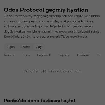
Odos Protocol geçmiş fiyatları
Odos Protocol fiyat geçmişini takip ederek kripto varlıkların
zaman içindeki performansını izleyin. Aşağıdaki tabloyu
kullanarak açılış ve kapanış değerlerini, en yüksek ve en
düşük fiyatları ve işlem hacmini kolayca görüntüleyebilirsiniz.
Seçtiğiniz günün kuru baz alınarak TL'ye çevrilmiştir.
1 gün
1 hafta
1 ay
Tarih
Açılış
En yüksek
Kapanış
En düşük
Haci
Bu tarih aralığı için veri bulunamadı.
Paribu'da daha fazlasını keşfet