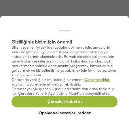
Gizliliğiniz bizim için önemli
Sitemizden en iyi şekilde faydalanabilmeniz için, amaçlarla
sınırlı ve gizliliğe uygun olacak şekilde çerezler aracılığıyla
kişisel verileriniz işlenmektedir. Bu web sitesinin çalışması için
gerekli olan çerezler zorunlu olarak kullanılmakta olup, açık
rıza vermeniz halinde deneyiminizi iyileştirmek, hizmetlerimizi
geliştirmek ve kişiselleştirme yapabilmek için farklı çerez türleri
kullanılabilecektir.
Çerezlerle verdiğiniz izni, istediğiniz zaman
Çerez tercihleri
sayfasını ziyaret ederek değiştirebilirsiniz.
Çerezler yoluyla işlenen kişisel verilerinize dair daha fazla bilgi
için Çerezlere Yönelik Aydınlatma Metni'ni inceleyebilirsiniz.
Çerezleri kabul et
Opsiyonel çerezleri reddet