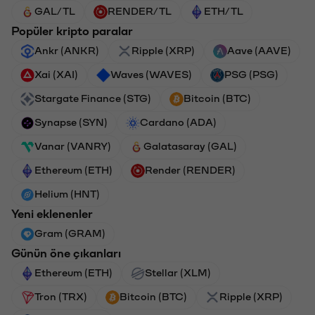
GAL/TL
RENDER/TL
ETH/TL
Popüler kripto paralar
Ankr (ANKR)
Ripple (XRP)
Aave (AAVE)
Xai (XAI)
Waves (WAVES)
PSG (PSG)
Stargate Finance (STG)
Bitcoin (BTC)
Synapse (SYN)
Cardano (ADA)
Vanar (VANRY)
Galatasaray (GAL)
Ethereum (ETH)
Render (RENDER)
Helium (HNT)
Yeni eklenenler
Gram (GRAM)
Günün öne çıkanları
Ethereum (ETH)
Stellar (XLM)
Tron (TRX)
Bitcoin (BTC)
Ripple (XRP)