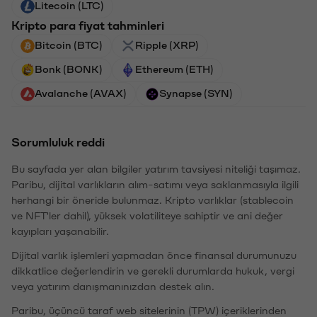
Litecoin (LTC)
Kripto para fiyat tahminleri
Bitcoin (BTC)
Ripple (XRP)
Bonk (BONK)
Ethereum (ETH)
Avalanche (AVAX)
Synapse (SYN)
Sorumluluk reddi
Bu sayfada yer alan bilgiler yatırım tavsiyesi niteliği taşımaz.
Paribu, dijital varlıkların alım-satımı veya saklanmasıyla ilgili
herhangi bir öneride bulunmaz. Kripto varlıklar (stablecoin
ve NFT'ler dahil), yüksek volatiliteye sahiptir ve ani değer
kayıpları yaşanabilir.
Dijital varlık işlemleri yapmadan önce finansal durumunuzu
dikkatlice değerlendirin ve gerekli durumlarda hukuk, vergi
veya yatırım danışmanınızdan destek alın.
Paribu, üçüncü taraf web sitelerinin (TPW) içeriklerinden