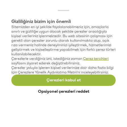
Gizliliğiniz bizim için önemli
Sitemizden en iyi şekilde faydalanabilmeniz için, amaçlarla
sınırlı ve gizliliğe uygun olacak şekilde çerezler aracılığıyla
kişisel verileriniz işlenmektedir. Bu web sitesinin çalışması için
gerekli olan çerezler zorunlu olarak kullanılmakta olup, açık
rıza vermeniz halinde deneyiminizi iyileştirmek, hizmetlerimizi
geliştirmek ve kişiselleştirme yapabilmek için farklı çerez türleri
kullanılabilecektir.
Çerezlerle verdiğiniz izni, istediğiniz zaman
Çerez tercihleri
sayfasını ziyaret ederek değiştirebilirsiniz.
Çerezler yoluyla işlenen kişisel verilerinize dair daha fazla bilgi
için Çerezlere Yönelik Aydınlatma Metni'ni inceleyebilirsiniz.
Çerezleri kabul et
Opsiyonel çerezleri reddet