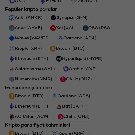
OXT/TL
ETH/TL
MIOTA/TL
Popüler kripto paralar
Ankr (ANKR)
Synapse (SYN)
Aave (AAVE)
Xai (XAI)
PSG (PSG)
Waves (WAVES)
Cardano (ADA)
Ripple (XRP)
Bitcoin (BTC)
Ethereum (ETH)
Hyperliquid (HYPE)
Galatasaray (GAL)
Orchid (OXT)
Numeraire (NMR)
Chiliz (CHZ)
Günün öne çıkanları
Bitcoin (BTC)
Cardano (ADA)
Ethereum (ETH)
Bat (BAT)
AC Milan (ACM)
Chiliz (CHZ)
Kripto para fiyat tahminleri
Bitcoin (BTC)
Ripple (XRP)