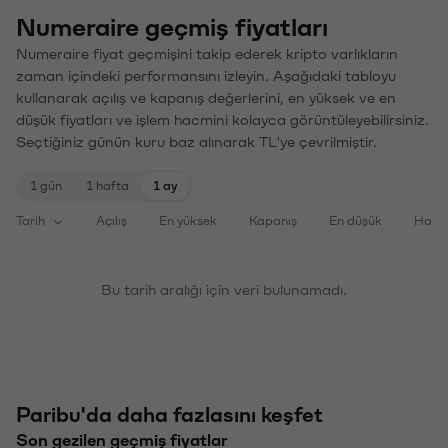
Numeraire geçmiş fiyatları
Numeraire fiyat geçmişini takip ederek kripto varlıkların
zaman içindeki performansını izleyin. Aşağıdaki tabloyu
kullanarak açılış ve kapanış değerlerini, en yüksek ve en
düşük fiyatları ve işlem hacmini kolayca görüntüleyebilirsiniz.
Seçtiğiniz günün kuru baz alınarak TL'ye çevrilmiştir.
1 gün
1 hafta
1 ay
Tarih
Açılış
En yüksek
Kapanış
En düşük
Haci
Bu tarih aralığı için veri bulunamadı.
Paribu'da daha fazlasını keşfet
Son gezilen geçmiş fiyatlar