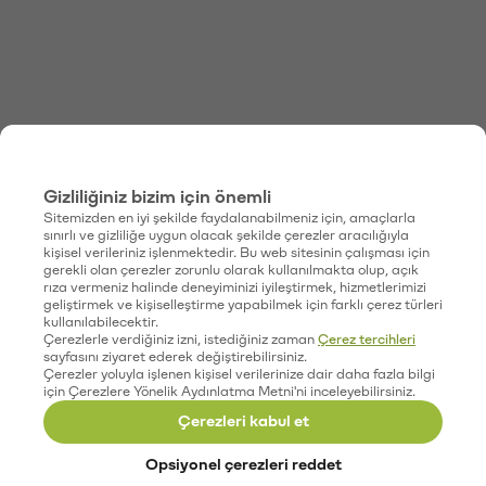
Gizliliğiniz bizim için önemli
Sitemizden en iyi şekilde faydalanabilmeniz için, amaçlarla
sınırlı ve gizliliğe uygun olacak şekilde çerezler aracılığıyla
kişisel verileriniz işlenmektedir. Bu web sitesinin çalışması için
gerekli olan çerezler zorunlu olarak kullanılmakta olup, açık
rıza vermeniz halinde deneyiminizi iyileştirmek, hizmetlerimizi
geliştirmek ve kişiselleştirme yapabilmek için farklı çerez türleri
kullanılabilecektir.
Çerezlerle verdiğiniz izni, istediğiniz zaman
Çerez tercihleri
sayfasını ziyaret ederek değiştirebilirsiniz.
Çerezler yoluyla işlenen kişisel verilerinize dair daha fazla bilgi
için Çerezlere Yönelik Aydınlatma Metni'ni inceleyebilirsiniz.
Çerezleri kabul et
Opsiyonel çerezleri reddet