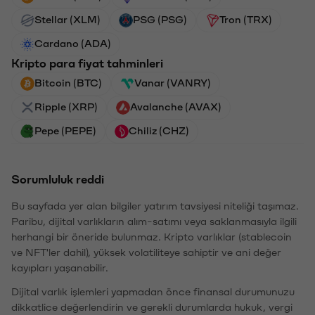
Stellar (XLM)
PSG (PSG)
Tron (TRX)
Cardano (ADA)
Kripto para fiyat tahminleri
Bitcoin (BTC)
Vanar (VANRY)
Ripple (XRP)
Avalanche (AVAX)
Pepe (PEPE)
Chiliz (CHZ)
Sorumluluk reddi
Bu sayfada yer alan bilgiler yatırım tavsiyesi niteliği taşımaz.
Paribu, dijital varlıkların alım-satımı veya saklanmasıyla ilgili
herhangi bir öneride bulunmaz. Kripto varlıklar (stablecoin
ve NFT'ler dahil), yüksek volatiliteye sahiptir ve ani değer
kayıpları yaşanabilir.
Dijital varlık işlemleri yapmadan önce finansal durumunuzu
dikkatlice değerlendirin ve gerekli durumlarda hukuk, vergi