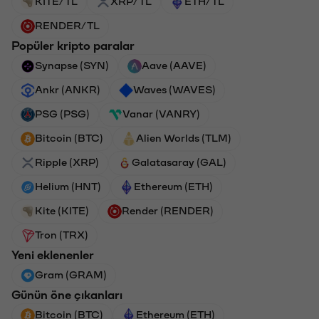
KITE/TL
XRP/TL
ETH/TL
RENDER/TL
Popüler kripto paralar
Synapse (SYN)
Aave (AAVE)
Ankr (ANKR)
Waves (WAVES)
PSG (PSG)
Vanar (VANRY)
Bitcoin (BTC)
Alien Worlds (TLM)
Ripple (XRP)
Galatasaray (GAL)
Helium (HNT)
Ethereum (ETH)
Kite (KITE)
Render (RENDER)
Tron (TRX)
Yeni eklenenler
Gram (GRAM)
Günün öne çıkanları
Bitcoin (BTC)
Ethereum (ETH)