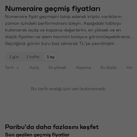
Numeraire geçmiş fiyatları
Numeraire fiyat geçmişini takip ederek kripto varlıkların
zaman içindeki performansını izleyin. Aşağıdaki tabloyu
kullanarak açılış ve kapanış değerlerini, en yüksek ve en
düşük fiyatları ve işlem hacmini kolayca görüntüleyebilirsiniz.
Seçtiğiniz günün kuru baz alınarak TL'ye çevrilmiştir.
1 gün
1 hafta
1 ay
Tarih
Açılış
En yüksek
Kapanış
En düşük
Haci
Bu tarih aralığı için veri bulunamadı.
Paribu'da daha fazlasını keşfet
Son gezilen geçmiş fiyatlar